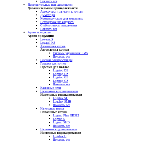
Показать все
Дополнительные принадлежности
Дополнительные принадлежности
Аксессуары и запчасти к котлам
Дымоходы
Комплектующие для котельных
Незамерзающие жидкости
Стабилизаторы напряжения
Показать все
Архив продукции
Архив продукции
Logano G
Logasol KS
Автоматика котлов
Автоматика котлов
Системы управления EMS
Показать все
Газовые электростанции
Горелки для котлов
Горелки для котлов
Logatop DE
Logatop DZ
Logatop GE
Logatop GZ
Показать все
Каминные печи
Напольные водонагреватели
Напольные водонагреватели
Logalux SL
Logalux SMH
Показать все
Напольные котлы
Напольные котлы
Logano Plus GB312
Logano S
Logano SHD
Показать все
Настенные водонагреватели
Настенные водонагреватели
Logalux H
Показать все