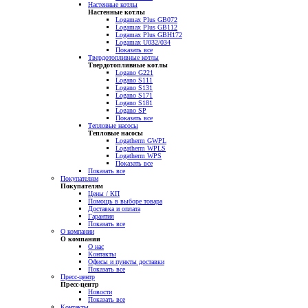
Настенные котлы
Настенные котлы
Logamax Plus GB072
Logamax Plus GB112
Logamax Plus GBH172
Logamax U032/034
Показать все
Твердотопливные котлы
Твердотопливные котлы
Logano G221
Logano S111
Logano S131
Logano S171
Logano S181
Logano SP
Показать все
Тепловые насосы
Тепловые насосы
Logatherm GWPL
Logatherm WPLS
Logatherm WPS
Показать все
Показать все
Покупателям
Покупателям
Цены / КП
Помощь в выборе товара
Доставка и оплата
Гарантия
Показать все
О компании
О компании
О нас
Контакты
Офисы и пункты доставки
Показать все
Пресс-центр
Пресс-центр
Новости
Показать все
Контакты