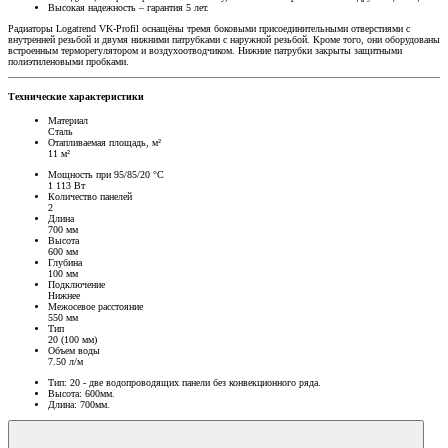
Высокая надежность – гарантия 5 лет.
Радиаторы Logatrend VK-Profil оснащёны тремя боковыми присоединительными отверстиями с
внутренней резьбой и двумя нижними патрубками с наружной резьбой. Кроме того, они оборудованы
встроенным терморегулятором и воздухоотводчиком. Нижние патрубки закрыты защитными
полиэтиленовыми пробками.
Технические характеристики
Материал
Сталь
Отапливаемая площадь, м²
11 м²
Мощность при 95/85/20 °C
1 113 Вт
Количество панелей
2
Длина
700 мм
Высота
600 мм
Глубина
100 мм
Подключение
Нижнее
Межосевое расстояние
550 мм
Тип
20 (100 мм)
Объем воды
7.50 л/м
Тип: 20 - две водопроводящих панели без конвекционного ряда.
Высота: 600мм.
Длина: 700мм.