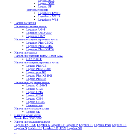
Logano S181
Logano SP
Тепловые насосы
Logatherm GWPL
Logatherm WPLS
Logatherm WPS
Настенные котлы
Настенные газовые котлы
Logamax U044
Logamax U052/U054
Logamax U072
Настенные конденсационные котлы
Logamax Plus GB062
Logamax Plus GB162
Logamax Plus GB172i
Напольные котлы
Напольные газовые котлы Bosch GAZ
GAZ 2500 F
Напольные конденсационные котлы
Logano Plus GB
Logano Plus GB402
Logano plus KB
Logano Plus KB192i
Logano Plus SB
Напольные чугунные котлы
Logano G124WS
Logano G125
Logano G215
Logano G234
Logano G334
Logano GE315
Показать все
Напольные стальные котлы
Logano SK
Электрические котлы
Tronic Heat 3000/3500
Напольные водонагреватели
Logalux ES, ESU
Logalux L
Logalux LT
Logalux P
Logalux PL
Logalux PNR
Logalux PR
Logalux S
Logalux SF
Logalux SM, ESM
Logalux SU