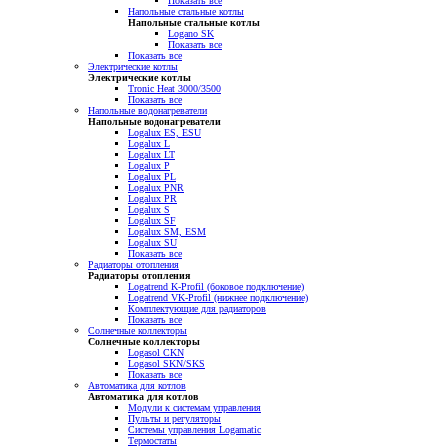
Показать все
Напольные стальные котлы
Напольные стальные котлы
Logano SK
Показать все
Показать все
Электрические котлы
Электрические котлы
Tronic Heat 3000/3500
Показать все
Напольные водонагреватели
Напольные водонагреватели
Logalux ES, ESU
Logalux L
Logalux LT
Logalux P
Logalux PL
Logalux PNR
Logalux PR
Logalux S
Logalux SF
Logalux SM, ESM
Logalux SU
Показать все
Радиаторы отопления
Радиаторы отопления
Logatrend K-Profil (боковое подключение)
Logatrend VK-Profil (нижнее подключение)
Комплектующие для радиаторов
Показать все
Солнечные коллекторы
Солнечные коллекторы
Logasol CKN
Logasol SKN/SKS
Показать все
Автоматика для котлов
Автоматика для котлов
Модули к системам управления
Пульты и регуляторы
Системы управления Logamatic
Термостаты