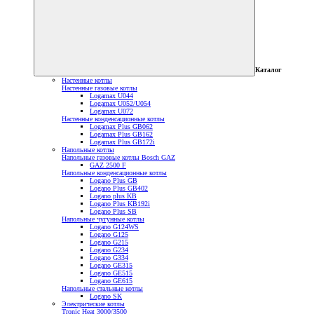
Каталог
Настенные котлы
Настенные газовые котлы
Logamax U044
Logamax U052/U054
Logamax U072
Настенные конденсационные котлы
Logamax Plus GB062
Logamax Plus GB162
Logamax Plus GB172i
Напольные котлы
Напольные газовые котлы Bosch GAZ
GAZ 2500 F
Напольные конденсационные котлы
Logano Plus GB
Logano Plus GB402
Logano plus KB
Logano Plus KB192i
Logano Plus SB
Напольные чугунные котлы
Logano G124WS
Logano G125
Logano G215
Logano G234
Logano G334
Logano GE315
Logano GE515
Logano GE615
Напольные стальные котлы
Logano SK
Электрические котлы
Tronic Heat 3000/3500