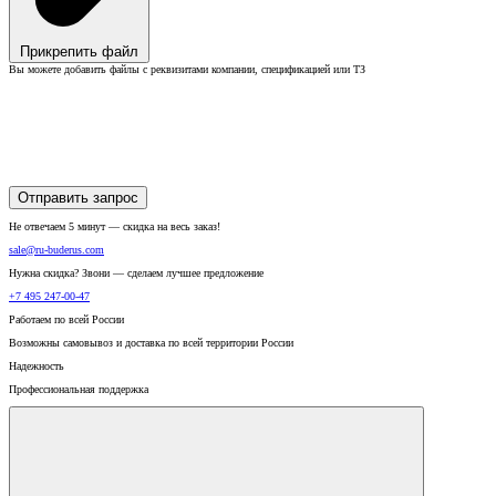
Прикрепить файл
Вы можете добавить файлы с реквизитами компании, спецификацией или ТЗ
Отправить запрос
Не отвечаем 5 минут — скидка на весь заказ!
sale@ru-buderus.com
Нужна скидка? Звони — сделаем лучшее предложение
+7 495 247-00-47
Работаем по всей России
Возможны самовывоз и доставка по всей территории России
Надежность
Профессиональная поддержка