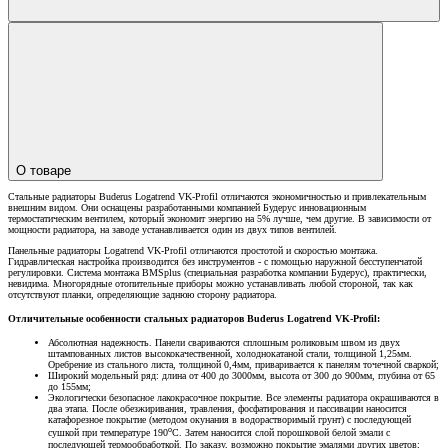
О товаре
Стальные радиаторы Buderus Logatrend VK-Profil отличаются экономичностью и привлекательным
внешним видом. Они оснащены разработанными компанией Будерус инновационным
термостатическим вентилем, который экономит энергию на 5% лучше, чем другие. В зависимости от
мощности радиатора, на заводе устанавливается один из двух типов вентилей.
Панельные радиаторы Logatrend VK-Profil отличаются простотой и скоростью монтажа.
Гидравлическая настройка производится без инструментов - с помощью наружной бесступенчатой
регулировки. Система монтажа BMSplus (специальная разработка компании Будерус), практически,
невидима. Многорядные отопительные приборы можно устанавливать любой стороной, так как
отсутствуют планки, определяющие заднюю сторону радиатора.
Отличительные особенности стальных радиаторов Buderus Logatrend VK-Profil:
Абсолютная надежность. Панели свариваются сплошным роликовым швом из двух
штампованных листов высококачественной, холоднокатаной стали, толщиной 1,25мм.
Оребрение из стального листа, толщиной 0,4мм, приваривается к панелям точечной сваркой;
Широкий модельный ряд: длина от 400 до 3000мм, высота от 300 до 900мм, глубина от 65
до 155мм;
Экологически безопасное лакокрасочное покрытие. Все элементы радиатора окрашиваются в
два этапа. После обезжиривания, травления, фосфатирования и пассивации наносится
катафорезное покрытие (методом окунания в водорастворимый грунт) с последующей
о
сушкой при температуре 190
С. Затем наносится слой порошковой белой эмали с
последующей термообработкой. По заказу, возможно покрытие эмалями других цветов;