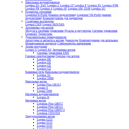
Напольные водонагреватели
Logalux ES, ESU
Logalux L
Logalux LT
Logalux P
Logalux PL
Logalux PNR
Logalux PR
Logalux S
Logalux SF
Logalux SM, ESM
Logalux SU
Радиаторы отопления
Logatrend K-Profil (боковое подключение)
Logatrend VK-Profil (нижнее
подключение)
Комплектующие для радиаторов
Солнечные коллекторы
Logasol CKN
Logasol SKN/SKS
Автоматика для котлов
Модули к системам управления
Пульты и регуляторы
Системы управления
Logamatic
Термостаты
Дополнительные принадлежности
Аксессуары и запчасти к котлам
Дымоходы
Комплектующие для котельных
Незамерзающие жидкости
Стабилизаторы напряжения
Архив продукции
Logano G
Logasol KS
Автоматика котлов
Системы управления EMS
Газовые электростанции
Горелки для котлов
Logatop DE
Logatop DZ
Logatop GE
Logatop GZ
Каминные печи
Напольные водонагреватели
Logalux SL
Logalux SMH
Напольные котлы
Logano Plus GB312
Logano S
Logano SHD
Настенные водонагреватели
Logalux H
Настенные котлы
Logamax Plus GB072
Logamax Plus GB112
Logamax Plus GBH172
Logamax U032/034
Твердотопливные котлы
Logano G221
Logano S111
Logano S131
Logano S171