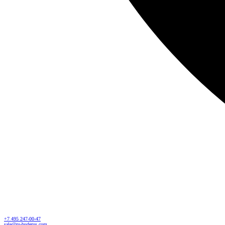
+7 495 247-00-47
sale@ru-buderus.com