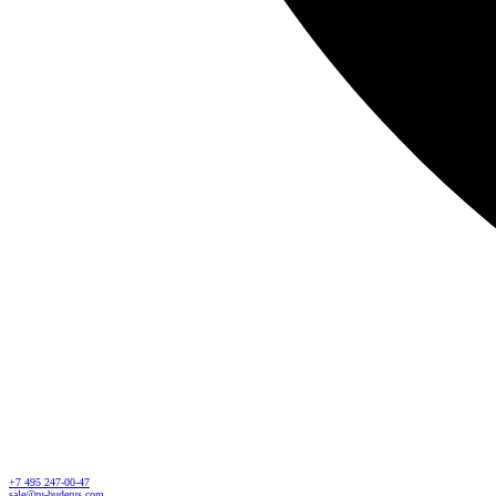
+7 495 247-00-47
sale@ru-buderus.com