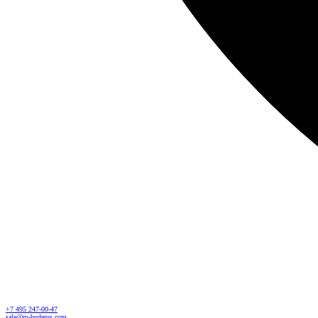
+7 495 247-00-47
sale@ru-buderus.com