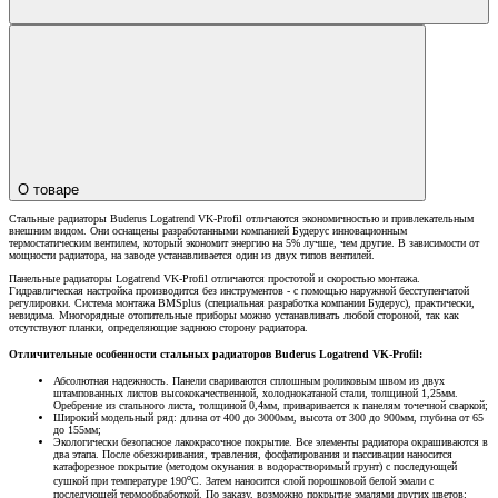
О товаре
Стальные радиаторы Buderus Logatrend VK-Profil отличаются экономичностью и привлекательным
внешним видом. Они оснащены разработанными компанией Будерус инновационным
термостатическим вентилем, который экономит энергию на 5% лучше, чем другие. В зависимости от
мощности радиатора, на заводе устанавливается один из двух типов вентилей.
Панельные радиаторы Logatrend VK-Profil отличаются простотой и скоростью монтажа.
Гидравлическая настройка производится без инструментов - с помощью наружной бесступенчатой
регулировки. Система монтажа BMSplus (специальная разработка компании Будерус), практически,
невидима. Многорядные отопительные приборы можно устанавливать любой стороной, так как
отсутствуют планки, определяющие заднюю сторону радиатора.
Отличительные особенности стальных радиаторов Buderus Logatrend VK-Profil:
Абсолютная надежность. Панели свариваются сплошным роликовым швом из двух
штампованных листов высококачественной, холоднокатаной стали, толщиной 1,25мм.
Оребрение из стального листа, толщиной 0,4мм, приваривается к панелям точечной сваркой;
Широкий модельный ряд: длина от 400 до 3000мм, высота от 300 до 900мм, глубина от 65
до 155мм;
Экологически безопасное лакокрасочное покрытие. Все элементы радиатора окрашиваются в
два этапа. После обезжиривания, травления, фосфатирования и пассивации наносится
катафорезное покрытие (методом окунания в водорастворимый грунт) с последующей
о
сушкой при температуре 190
С. Затем наносится слой порошковой белой эмали с
последующей термообработкой. По заказу, возможно покрытие эмалями других цветов;