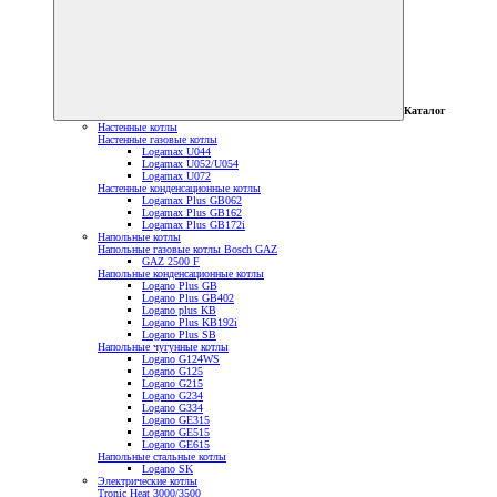
Каталог
Настенные котлы
Настенные газовые котлы
Logamax U044
Logamax U052/U054
Logamax U072
Настенные конденсационные котлы
Logamax Plus GB062
Logamax Plus GB162
Logamax Plus GB172i
Напольные котлы
Напольные газовые котлы Bosch GAZ
GAZ 2500 F
Напольные конденсационные котлы
Logano Plus GB
Logano Plus GB402
Logano plus KB
Logano Plus KB192i
Logano Plus SB
Напольные чугунные котлы
Logano G124WS
Logano G125
Logano G215
Logano G234
Logano G334
Logano GE315
Logano GE515
Logano GE615
Напольные стальные котлы
Logano SK
Электрические котлы
Tronic Heat 3000/3500