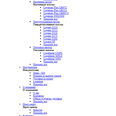
Настенные котлы
Настенные котлы
Logamax Plus GB072
Logamax Plus GB112
Logamax Plus GBH172
Logamax U032/034
Показать все
Твердотопливные котлы
Твердотопливные котлы
Logano G221
Logano S111
Logano S131
Logano S171
Logano S181
Logano SP
Показать все
Тепловые насосы
Тепловые насосы
Logatherm GWPL
Logatherm WPLS
Logatherm WPS
Показать все
Показать все
Покупателям
Покупателям
Цены / КП
Помощь в выборе товара
Доставка и оплата
Гарантия
Показать все
О компании
О компании
О нас
Контакты
Офисы и пункты доставки
Показать все
Пресс-центр
Пресс-центр
Новости
Показать все
Контакты