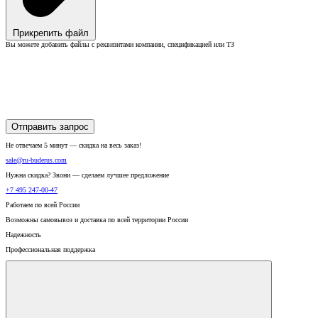
Прикрепить файл
Вы можете добавить файлы с реквизитами компании, спецификацией или ТЗ
Отправить запрос
Не отвечаем 5 минут — скидка на весь заказ!
sale@ru-buderus.com
Нужна скидка? Звони — сделаем лучшее предложение
+7 495 247-00-47
Работаем по всей России
Возможны самовывоз и доставка по всей территории России
Надежность
Профессиональная поддержка