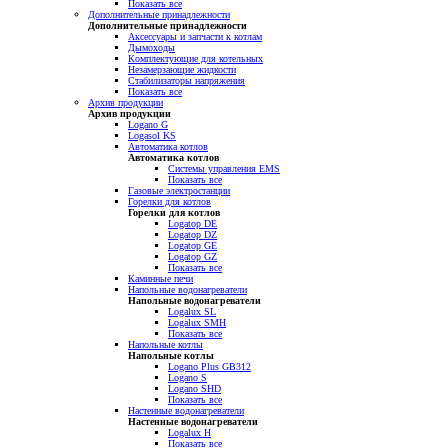
Показать все
Дополнительные принадлежности
Дополнительные принадлежности
Аксессуары и запчасти к котлам
Дымоходы
Комплектующие для котельных
Незамерзающие жидкости
Стабилизаторы напряжения
Показать все
Архив продукции
Архив продукции
Logano G
Logasol KS
Автоматика котлов
Автоматика котлов
Системы управления EMS
Показать все
Газовые электростанции
Горелки для котлов
Горелки для котлов
Logatop DE
Logatop DZ
Logatop GE
Logatop GZ
Показать все
Каминные печи
Напольные водонагреватели
Напольные водонагреватели
Logalux SL
Logalux SMH
Показать все
Напольные котлы
Напольные котлы
Logano Plus GB312
Logano S
Logano SHD
Показать все
Настенные водонагреватели
Настенные водонагреватели
Logalux H
Показать все