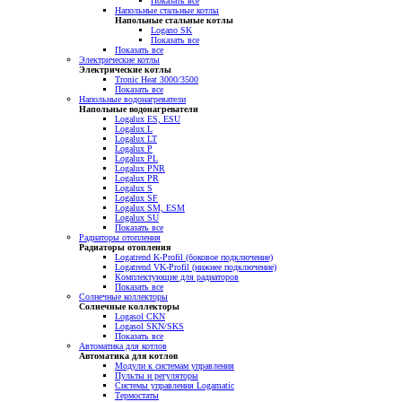
Показать все
Напольные стальные котлы
Напольные стальные котлы
Logano SK
Показать все
Показать все
Электрические котлы
Электрические котлы
Tronic Heat 3000/3500
Показать все
Напольные водонагреватели
Напольные водонагреватели
Logalux ES, ESU
Logalux L
Logalux LT
Logalux P
Logalux PL
Logalux PNR
Logalux PR
Logalux S
Logalux SF
Logalux SM, ESM
Logalux SU
Показать все
Радиаторы отопления
Радиаторы отопления
Logatrend K-Profil (боковое подключение)
Logatrend VK-Profil (нижнее подключение)
Комплектующие для радиаторов
Показать все
Солнечные коллекторы
Солнечные коллекторы
Logasol CKN
Logasol SKN/SKS
Показать все
Автоматика для котлов
Автоматика для котлов
Модули к системам управления
Пульты и регуляторы
Системы управления Logamatic
Термостаты