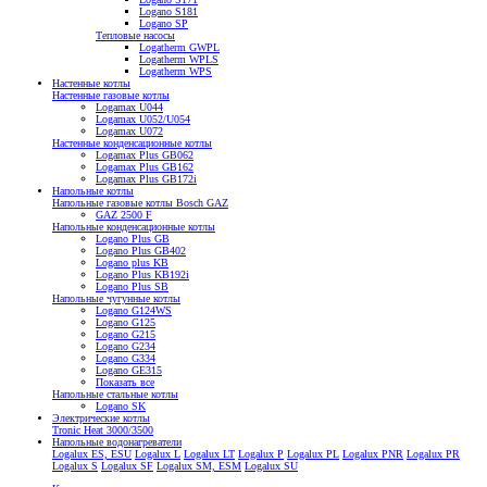
Logano S181
Logano SP
Тепловые насосы
Logatherm GWPL
Logatherm WPLS
Logatherm WPS
Настенные котлы
Настенные газовые котлы
Logamax U044
Logamax U052/U054
Logamax U072
Настенные конденсационные котлы
Logamax Plus GB062
Logamax Plus GB162
Logamax Plus GB172i
Напольные котлы
Напольные газовые котлы Bosch GAZ
GAZ 2500 F
Напольные конденсационные котлы
Logano Plus GB
Logano Plus GB402
Logano plus KB
Logano Plus KB192i
Logano Plus SB
Напольные чугунные котлы
Logano G124WS
Logano G125
Logano G215
Logano G234
Logano G334
Logano GE315
Показать все
Напольные стальные котлы
Logano SK
Электрические котлы
Tronic Heat 3000/3500
Напольные водонагреватели
Logalux ES, ESU
Logalux L
Logalux LT
Logalux P
Logalux PL
Logalux PNR
Logalux PR
Logalux S
Logalux SF
Logalux SM, ESM
Logalux SU