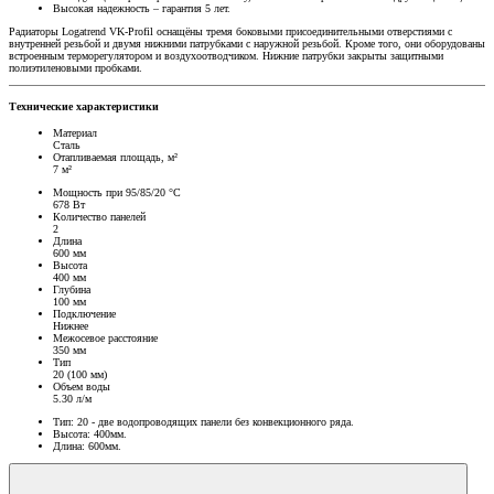
Высокая надежность – гарантия 5 лет.
Радиаторы Logatrend VK-Profil оснащёны тремя боковыми присоединительными отверстиями с
внутренней резьбой и двумя нижними патрубками с наружной резьбой. Кроме того, они оборудованы
встроенным терморегулятором и воздухоотводчиком. Нижние патрубки закрыты защитными
полиэтиленовыми пробками.
Технические характеристики
Материал
Сталь
Отапливаемая площадь, м²
7 м²
Мощность при 95/85/20 °C
678 Вт
Количество панелей
2
Длина
600 мм
Высота
400 мм
Глубина
100 мм
Подключение
Нижнее
Межосевое расстояние
350 мм
Тип
20 (100 мм)
Объем воды
5.30 л/м
Тип: 20 - две водопроводящих панели без конвекционного ряда.
Высота: 400мм.
Длина: 600мм.