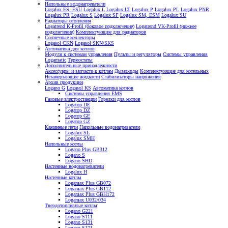
Напольные водонагреватели
Logalux ES, ESU
Logalux L
Logalux LT
Logalux P
Logalux PL
Logalux PNR
Logalux PR
Logalux S
Logalux SF
Logalux SM, ESM
Logalux SU
Радиаторы отопления
Logatrend K-Profil (боковое подключение)
Logatrend VK-Profil (нижнее
подключение)
Комплектующие для радиаторов
Солнечные коллекторы
Logasol CKN
Logasol SKN/SKS
Автоматика для котлов
Модули к системам управления
Пульты и регуляторы
Системы управления
Logamatic
Термостаты
Дополнительные принадлежности
Аксессуары и запчасти к котлам
Дымоходы
Комплектующие для котельных
Незамерзающие жидкости
Стабилизаторы напряжения
Архив продукции
Logano G
Logasol KS
Автоматика котлов
Системы управления EMS
Газовые электростанции
Горелки для котлов
Logatop DE
Logatop DZ
Logatop GE
Logatop GZ
Каминные печи
Напольные водонагреватели
Logalux SL
Logalux SMH
Напольные котлы
Logano Plus GB312
Logano S
Logano SHD
Настенные водонагреватели
Logalux H
Настенные котлы
Logamax Plus GB072
Logamax Plus GB112
Logamax Plus GBH172
Logamax U032/034
Твердотопливные котлы
Logano G221
Logano S111
Logano S131
Logano S171