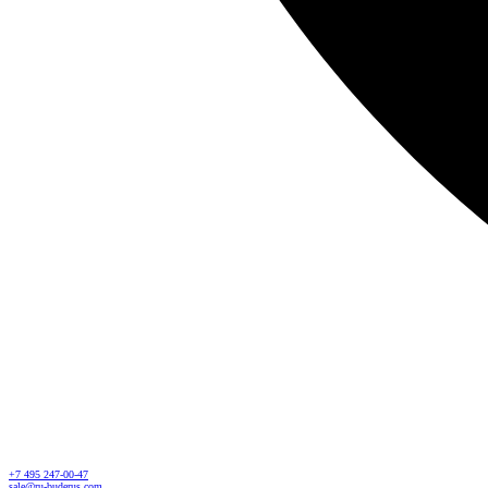
+7 495 247-00-47
sale@ru-buderus.com