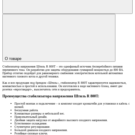
О товаре
Стабилизатор напряжения Штиль R 800T – это однофазный источник бесперебойного питания
переменного тока. Он разработан для защиты оборудования суммарной мощностью до 800 ВА.
Прибор отлично подойдет для равномерного снабжения электричеством котельной автоматики
настенного газового котла и другой техники.
Как и вся продукция под брендом «Штиль», стабилизатор R 800T характеризуется надежностью,
компактностью и простой в использовании. Он изготовлен в виде настенного блока, имеет две
розетки «евростандарт», выключатель сети и предохранитель.
Преимущества стабилизатора напряжения Штиль R 800T:
Простой монтаж и подключение – в комплект входят кронштейн для установки и кабель с
вилкой.
Бесшумная работа.
Компактные размеры и небольшой вес.
Привлекательный дизайн.
Двойная защита нагрузки от аварийного высокого входного напряжения.
Естественное охлаждение.
Ступенчатое регулирование.
Большой диапазон входного напряжения.
Релейные силовые ключи.