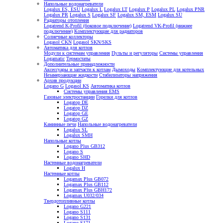
Напольные водонагреватели
Logalux ES, ESU
Logalux L
Logalux LT
Logalux P
Logalux PL
Logalux PNR
Logalux PR
Logalux S
Logalux SF
Logalux SM, ESM
Logalux SU
Радиаторы отопления
Logatrend K-Profil (боковое подключение)
Logatrend VK-Profil (нижнее
подключение)
Комплектующие для радиаторов
Солнечные коллекторы
Logasol CKN
Logasol SKN/SKS
Автоматика для котлов
Модули к системам управления
Пульты и регуляторы
Системы управления
Logamatic
Термостаты
Дополнительные принадлежности
Аксессуары и запчасти к котлам
Дымоходы
Комплектующие для котельных
Незамерзающие жидкости
Стабилизаторы напряжения
Архив продукции
Logano G
Logasol KS
Автоматика котлов
Системы управления EMS
Газовые электростанции
Горелки для котлов
Logatop DE
Logatop DZ
Logatop GE
Logatop GZ
Каминные печи
Напольные водонагреватели
Logalux SL
Logalux SMH
Напольные котлы
Logano Plus GB312
Logano S
Logano SHD
Настенные водонагреватели
Logalux H
Настенные котлы
Logamax Plus GB072
Logamax Plus GB112
Logamax Plus GBH172
Logamax U032/034
Твердотопливные котлы
Logano G221
Logano S111
Logano S131
Logano S171