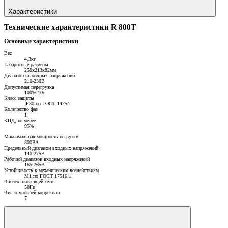
Характеристики
Технические характеристики R 800T
Основные характеристики
Вес
4,3кг
Габаритные размеры
250х213х82мм
Диапазон выходных напряжений
210-230В
Допустимая перегрузка
100%-10с
Класс защиты
IP30 по ГОСТ 14254
Количество фаз
1
КПД, не менее
95%
Максимальная мощность нагрузки
800ВА
Предельный диапазон входных напряжений
140-275В
Рабочий диапазон входных напряжений
165-265В
Устойчивость к механическим воздействиям
М1 по ГОСТ 17516.1
Частота питающей сети
50Гц
Число уровней коррекции
7