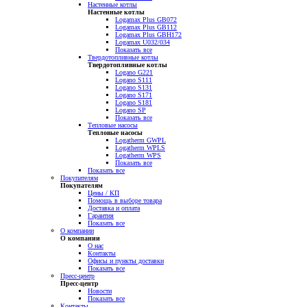
Настенные котлы
Настенные котлы
Logamax Plus GB072
Logamax Plus GB112
Logamax Plus GBH172
Logamax U032/034
Показать все
Твердотопливные котлы
Твердотопливные котлы
Logano G221
Logano S111
Logano S131
Logano S171
Logano S181
Logano SP
Показать все
Тепловые насосы
Тепловые насосы
Logatherm GWPL
Logatherm WPLS
Logatherm WPS
Показать все
Показать все
Покупателям
Покупателям
Цены / КП
Помощь в выборе товара
Доставка и оплата
Гарантия
Показать все
О компании
О компании
О нас
Контакты
Офисы и пункты доставки
Показать все
Пресс-центр
Пресс-центр
Новости
Показать все
Контакты