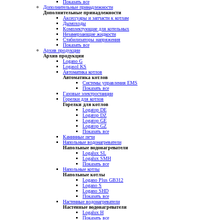
Показать все
Дополнительные принадлежности
Дополнительные принадлежности
Аксессуары и запчасти к котлам
Дымоходы
Комплектующие для котельных
Незамерзающие жидкости
Стабилизаторы напряжения
Показать все
Архив продукции
Архив продукции
Logano G
Logasol KS
Автоматика котлов
Автоматика котлов
Системы управления EMS
Показать все
Газовые электростанции
Горелки для котлов
Горелки для котлов
Logatop DE
Logatop DZ
Logatop GE
Logatop GZ
Показать все
Каминные печи
Напольные водонагреватели
Напольные водонагреватели
Logalux SL
Logalux SMH
Показать все
Напольные котлы
Напольные котлы
Logano Plus GB312
Logano S
Logano SHD
Показать все
Настенные водонагреватели
Настенные водонагреватели
Logalux H
Показать все