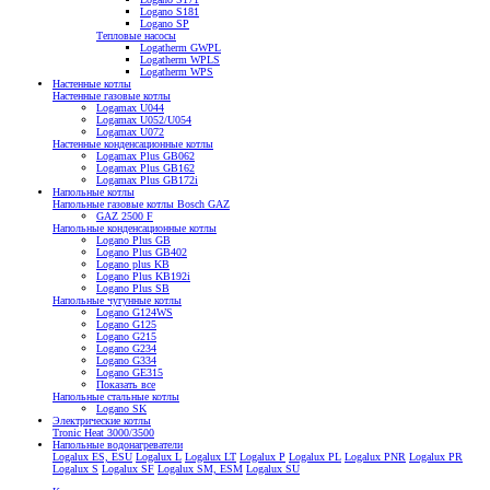
Logano S181
Logano SP
Тепловые насосы
Logatherm GWPL
Logatherm WPLS
Logatherm WPS
Настенные котлы
Настенные газовые котлы
Logamax U044
Logamax U052/U054
Logamax U072
Настенные конденсационные котлы
Logamax Plus GB062
Logamax Plus GB162
Logamax Plus GB172i
Напольные котлы
Напольные газовые котлы Bosch GAZ
GAZ 2500 F
Напольные конденсационные котлы
Logano Plus GB
Logano Plus GB402
Logano plus KB
Logano Plus KB192i
Logano Plus SB
Напольные чугунные котлы
Logano G124WS
Logano G125
Logano G215
Logano G234
Logano G334
Logano GE315
Показать все
Напольные стальные котлы
Logano SK
Электрические котлы
Tronic Heat 3000/3500
Напольные водонагреватели
Logalux ES, ESU
Logalux L
Logalux LT
Logalux P
Logalux PL
Logalux PNR
Logalux PR
Logalux S
Logalux SF
Logalux SM, ESM
Logalux SU