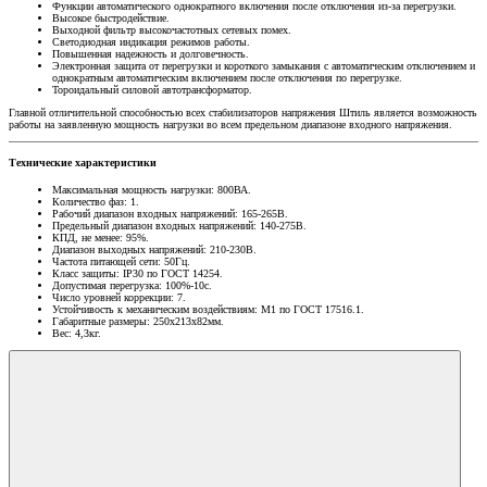
Функции автоматического однократного включения после отключения из-за перегрузки.
Высокое быстродействие.
Выходной фильтр высокочастотных сетевых помех.
Светодиодная индикация режимов работы.
Повышенная надежность и долговечность.
Электронная защита от перегрузки и короткого замыкания с автоматическим отключением и
однократным автоматическим включением после отключения по перегрузке.
Тороидальный силовой автотрансформатор.
Главной отличительной способностью всех стабилизаторов напряжения Штиль является возможность
работы на заявленную мощность нагрузки во всем предельном диапазоне входного напряжения.
Технические характеристики
Максимальная мощность нагрузки: 800ВА.
Количество фаз: 1.
Рабочий диапазон входных напряжений: 165-265В.
Предельный диапазон входных напряжений: 140-275В.
КПД, не менее: 95%.
Диапазон выходных напряжений: 210-230В.
Частота питающей сети: 50Гц.
Класс защиты: IP30 по ГОСТ 14254.
Допустимая перегрузка: 100%-10с.
Число уровней коррекции: 7.
Устойчивость к механическим воздействиям: М1 по ГОСТ 17516.1.
Габаритные размеры: 250х213х82мм.
Вес: 4,3кг.