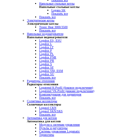
Показать все
Напольные стальные котлы
Напольные стальные котлы
Logano SK
Показать все
Показать все
Электрические котлы
Электрические котлы
Tronic Heat 3000/3500
Показать все
Напольные водонагреватели
Напольные водонагреватели
Logalux ES, ESU
Logalux L
Logalux LT
Logalux P
Logalux PL
Logalux PNR
Logalux PR
Logalux S
Logalux SF
Logalux SM, ESM
Logalux SU
Показать все
Радиаторы отопления
Радиаторы отопления
Logatrend K-Profil (боковое подключение)
Logatrend VK-Profil (нижнее подключение)
Комплектующие для радиаторов
Показать все
Солнечные коллекторы
Солнечные коллекторы
Logasol CKN
Logasol SKN/SKS
Показать все
Автоматика для котлов
Автоматика для котлов
Модули к системам управления
Пульты и регуляторы
Системы управления Logamatic
Термостаты