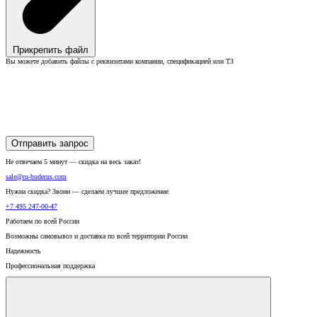
Прикрепить файл
Вы можете добавить файлы с реквизитами компании, спецификацией или ТЗ
Отправить запрос
Не отвечаем 5 минут — скидка на весь заказ!
sale@ru-buderus.com
Нужна скидка? Звони — сделаем лучшее предложение
+7 495 247-00-47
Работаем по всей России
Возможны самовывоз и доставка по всей территории России
Надежность
Профессиональная поддержка