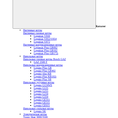
Каталог
Настенные котлы
Настенные газовые котлы
Logamax U044
Logamax U052/U054
Logamax U072
Настенные конденсационные котлы
Logamax Plus GB062
Logamax Plus GB162
Logamax Plus GB172i
Напольные котлы
Напольные газовые котлы Bosch GAZ
GAZ 2500 F
Напольные конденсационные котлы
Logano Plus GB
Logano Plus GB402
Logano plus KB
Logano Plus KB192i
Logano Plus SB
Напольные чугунные котлы
Logano G124WS
Logano G125
Logano G215
Logano G234
Logano G334
Logano GE315
Logano GE515
Logano GE615
Напольные стальные котлы
Logano SK
Электрические котлы
Tronic Heat 3000/3500