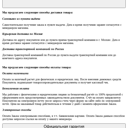
Мы предлагаем следующие способы доставки товара:
Самовывоз из пункта выдачи
Самостоятельное получение заказа в пункте выдачи. Дата и время получения заранее согласуется с
менеджером магазина.
Курьерская доставка по Москве
Доставка по адресу покупателя или до пункта приема транспортной компании в г. Москве. Дата и
время доставки заранее согласуется с менеджером магазина.
Доставка транспортной компанией по России
Доставка транспортной компанией по России до пункта выдачи транспортной компании или до
конечного адреса покупателя.
Мы предлагаем следующие способы оплаты товара:
Оплата наличными
Оплата за наличный расчет для физических и юридических лиц. После внесения денежных средств
Покупатель подписывает товаросопроводительные документы и получает кассовый чек.
Безналичная оплата
Мы работаем с физическими и юридическими лицами за безналичный расчёт со 100% предоплатой с
оформлением всех предусмотренных законодательством документов. Счёт на оплату направляется
Покупателю на электронную почту после запроса счета через форму на сайте либо по электронной
почте. Цена на заказанный товар действительна в течение 2 дней с момента оформления Заказа.
Электронные способы
Оплата Заказа электронными способами, в т.ч. банковскими картами. Оплата Заказа данным способом
доступна запросом ссылки на оплату у нашего менеджера.
Официальная гарантия