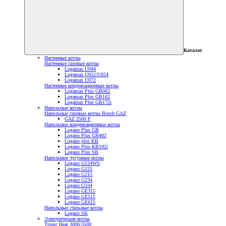
Каталог
Настенные котлы
Настенные газовые котлы
Logamax U044
Logamax U052/U054
Logamax U072
Настенные конденсационные котлы
Logamax Plus GB062
Logamax Plus GB162
Logamax Plus GB172i
Напольные котлы
Напольные газовые котлы Bosch GAZ
GAZ 2500 F
Напольные конденсационные котлы
Logano Plus GB
Logano Plus GB402
Logano plus KB
Logano Plus KB192i
Logano Plus SB
Напольные чугунные котлы
Logano G124WS
Logano G125
Logano G215
Logano G234
Logano G334
Logano GE315
Logano GE515
Logano GE615
Напольные стальные котлы
Logano SK
Электрические котлы
Tronic Heat 3000/3500