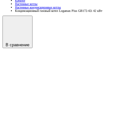
Каталог
Настенные котлы
Настенные конденсационные котлы
Конденсационный газовый котел Logamax Plus GB172-42i 42 кВт
В сравнение