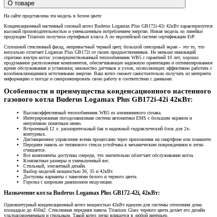
О товаре
На сайте представлена эта модель в белом цвете
Конденсационный настенный газовый котел Buderus Logamax Plus GB172i-42i 42кВт характеризуется
высокой производительностью и уменьшенным потреблением энергии. Новая модель из линейки
продукции Titanium получила сертификат класса А по европейской системе сертификации ErP.
Сплошной стеклянный фасад, непривычный черный цвет, большой сенсорный экран – это то, что
визуально отличает Logamax Plus GB172i от своих предшественников. Не меньше инноваций
спрятано внутри котла: усовершенствованный теплообменник WB5 с гарантией 10 лет; хорошо
продуманное расположение компонентов, обеспечивающее надежную ориентацию и оптимизированное
время обслуживания и установки; множество датчиков и узлов, позволяющих эффективно работать с
возобновляющимися источниками энергии. Ваш котел сможет самостоятельно получать из интернета
информацию о погоде и синхронизировать свою работу в соответствии с данными.
Особенности и преимущества конденсационного настенного
газового котла Buderus Logamax Plus GB172i-42i 42кВт:
Высокоэффективный теплообменник WB5 из алюминиевого сплава.
Интегрированная погодозависимая система автоматики EMS с большим экраном и
интуитивно понятным меню.
Встроенный 12 л. расширительный бак и надежный гидравлический блок для 2х-
контурных.
Дистанционное управление всеми процессами через приложения на смартфоне или планшете.
Передняя панель из титанового стекла устойчива к механическим повреждениям и легко
очищается.
Все компоненты доступны спереди, что значительно облегчает обслуживание котла.
Компактные размеры и уменьшенный вес.
Стильный, элегантный дизайн.
Выбор моделей мощностью 30, 35 и 42кВт.
Доступны варианты с панелями белого и черного цвета.
Горелка с широким диапазоном модуляции.
Назначение котла Buderus Logamax Plus GB172-42i, 42кВт:
Одноконтурный конденсационный котел мощностью 42кВт идеален для системы отопления дома
площадью до 450м2. Стеклянная передняя панель Titanium Glass черного цвета делает его дизайн
ультрасовременным и стильным. Такой котел легко впишется в любой интерьер.