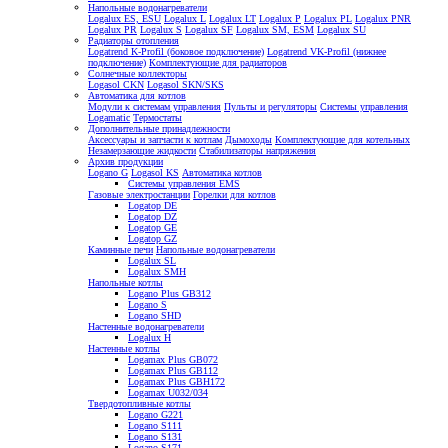
Напольные водонагреватели
Logalux ES, ESU
Logalux L
Logalux LT
Logalux P
Logalux PL
Logalux PNR
Logalux PR
Logalux S
Logalux SF
Logalux SM, ESM
Logalux SU
Радиаторы отопления
Logatrend K-Profil (боковое подключение)
Logatrend VK-Profil (нижнее
подключение)
Комплектующие для радиаторов
Солнечные коллекторы
Logasol CKN
Logasol SKN/SKS
Автоматика для котлов
Модули к системам управления
Пульты и регуляторы
Системы управления
Logamatic
Термостаты
Дополнительные принадлежности
Аксессуары и запчасти к котлам
Дымоходы
Комплектующие для котельных
Незамерзающие жидкости
Стабилизаторы напряжения
Архив продукции
Logano G
Logasol KS
Автоматика котлов
Системы управления EMS
Газовые электростанции
Горелки для котлов
Logatop DE
Logatop DZ
Logatop GE
Logatop GZ
Каминные печи
Напольные водонагреватели
Logalux SL
Logalux SMH
Напольные котлы
Logano Plus GB312
Logano S
Logano SHD
Настенные водонагреватели
Logalux H
Настенные котлы
Logamax Plus GB072
Logamax Plus GB112
Logamax Plus GBH172
Logamax U032/034
Твердотопливные котлы
Logano G221
Logano S111
Logano S131
Logano S171