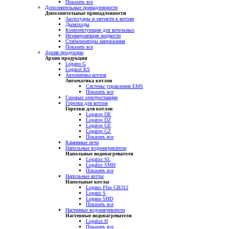
Показать все
Дополнительные принадлежности
Дополнительные принадлежности
Аксессуары и запчасти к котлам
Дымоходы
Комплектующие для котельных
Незамерзающие жидкости
Стабилизаторы напряжения
Показать все
Архив продукции
Архив продукции
Logano G
Logasol KS
Автоматика котлов
Автоматика котлов
Системы управления EMS
Показать все
Газовые электростанции
Горелки для котлов
Горелки для котлов
Logatop DE
Logatop DZ
Logatop GE
Logatop GZ
Показать все
Каминные печи
Напольные водонагреватели
Напольные водонагреватели
Logalux SL
Logalux SMH
Показать все
Напольные котлы
Напольные котлы
Logano Plus GB312
Logano S
Logano SHD
Показать все
Настенные водонагреватели
Настенные водонагреватели
Logalux H
Показать все