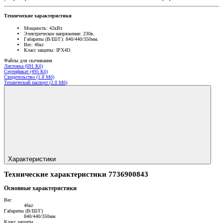
Технические характеристики
Мощность: 42кВт.
Электрическое напряжение: 230в.
Габариты (В/Ш/Г): 840/440/350мм.
Вес: 46кг.
Класс защиты: IPX4D.
Файлы для скачивания
Листовка (691 Кб)
Сертификат (495 Кб)
Свидетельство (1.8 Мб)
Технический паспорт (2.0 Мб)
Характеристики
Технические характеристики 7736900843
Основные характеристики
Вес
46кг
Габариты (В/Ш/Г)
840/440/350мм
Класс защиты