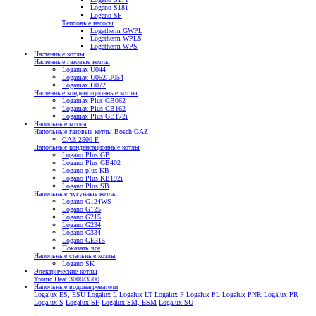
Logano S181
Logano SP
Тепловые насосы
Logatherm GWPL
Logatherm WPLS
Logatherm WPS
Настенные котлы
Настенные газовые котлы
Logamax U044
Logamax U052/U054
Logamax U072
Настенные конденсационные котлы
Logamax Plus GB062
Logamax Plus GB162
Logamax Plus GB172i
Напольные котлы
Напольные газовые котлы Bosch GAZ
GAZ 2500 F
Напольные конденсационные котлы
Logano Plus GB
Logano Plus GB402
Logano plus KB
Logano Plus KB192i
Logano Plus SB
Напольные чугунные котлы
Logano G124WS
Logano G125
Logano G215
Logano G234
Logano G334
Logano GE315
Показать все
Напольные стальные котлы
Logano SK
Электрические котлы
Tronic Heat 3000/3500
Напольные водонагреватели
Logalux ES, ESU
Logalux L
Logalux LT
Logalux P
Logalux PL
Logalux PNR
Logalux PR
Logalux S
Logalux SF
Logalux SM, ESM
Logalux SU