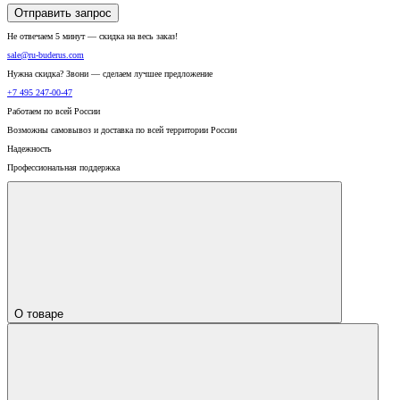
Отправить запрос
Не отвечаем 5 минут — скидка на весь заказ!
sale@ru-buderus.com
Нужна скидка? Звони — сделаем лучшее предложение
+7 495 247-00-47
Работаем по всей России
Возможны самовывоз и доставка по всей территории России
Надежность
Профессиональная поддержка
О товаре