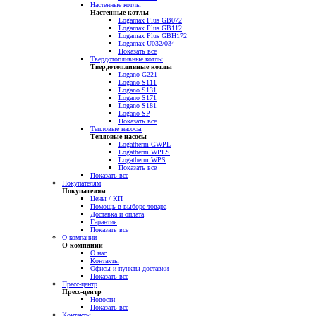
Настенные котлы
Настенные котлы
Logamax Plus GB072
Logamax Plus GB112
Logamax Plus GBH172
Logamax U032/034
Показать все
Твердотопливные котлы
Твердотопливные котлы
Logano G221
Logano S111
Logano S131
Logano S171
Logano S181
Logano SP
Показать все
Тепловые насосы
Тепловые насосы
Logatherm GWPL
Logatherm WPLS
Logatherm WPS
Показать все
Показать все
Покупателям
Покупателям
Цены / КП
Помощь в выборе товара
Доставка и оплата
Гарантия
Показать все
О компании
О компании
О нас
Контакты
Офисы и пункты доставки
Показать все
Пресс-центр
Пресс-центр
Новости
Показать все
Контакты