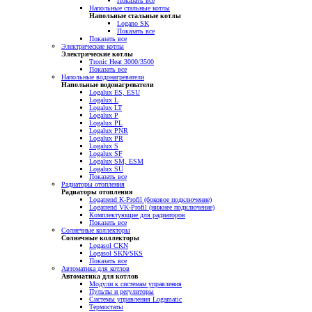
Показать все
Напольные стальные котлы
Напольные стальные котлы
Logano SK
Показать все
Показать все
Электрические котлы
Электрические котлы
Tronic Heat 3000/3500
Показать все
Напольные водонагреватели
Напольные водонагреватели
Logalux ES, ESU
Logalux L
Logalux LT
Logalux P
Logalux PL
Logalux PNR
Logalux PR
Logalux S
Logalux SF
Logalux SM, ESM
Logalux SU
Показать все
Радиаторы отопления
Радиаторы отопления
Logatrend K-Profil (боковое подключение)
Logatrend VK-Profil (нижнее подключение)
Комплектующие для радиаторов
Показать все
Солнечные коллекторы
Солнечные коллекторы
Logasol CKN
Logasol SKN/SKS
Показать все
Автоматика для котлов
Автоматика для котлов
Модули к системам управления
Пульты и регуляторы
Системы управления Logamatic
Термостаты