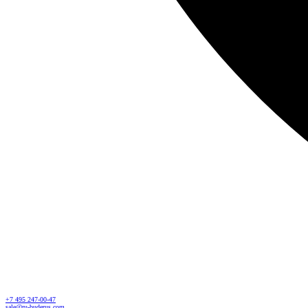
+7 495 247-00-47
sale@ru-buderus.com