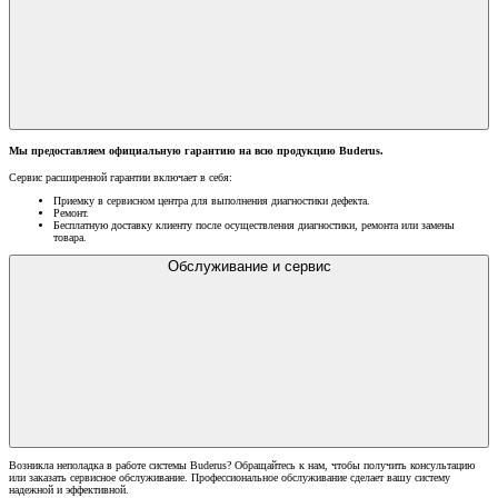
Мы предоставляем официальную гарантию на всю продукцию Buderus.
Сервис расширенной гарантии включает в себя:
Приемку в сервисном центра для выполнения диагностики дефекта.
Ремонт.
Бесплатную доставку клиенту после осуществления диагностики, ремонта или замены
товара.
Обслуживание и сервис
Возникла неполадка в работе системы Buderus? Обращайтесь к нам, чтобы получить консультацию
или заказать сервисное обслуживание. Профессиональное обслуживание сделает вашу систему
надежной и эффективной.