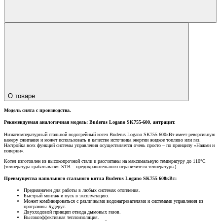
О товаре
Модель снята с производства.
Рекомендуемая аналогичная модель: Buderus Logano SK755-600, антрацит.
Низкотемпературный стальной водогрейный котел Buderus Logano SK755 600кВт имеет реверсивную
камеру сжигания и может использовать в качестве источника энергии жидкое топливо или газ.
Настройка всех функций системы управления осуществляется очень просто – по принципу «Нажми и
поверни».
Котел изготовлен из высокопрочной стали и рассчитаны на максимальную температуру до 110°C
(температура срабатывания STB – предохранительного ограничителя температуры).
Преимущества напольного стального котла Buderus Logano SK755 600кВт:
Предназначен для работы в любых системах отопления.
Быстрый монтаж и пуск в эксплуатацию.
Может комбинироваться с различными водонагревателями и системами управления из
программы Будерус.
Двухходовой принцип отвода дымовых газов.
Высокоэффективная теплоизоляция.