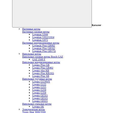
Каталог
Настенные котлы
Настенные газовые котлы
Logamax U044
Logamax U052/U054
Logamax U072
Настенные конденсационные котлы
Logamax Plus GB062
Logamax Plus GB162
Logamax Plus GB172i
Напольные котлы
Напольные газовые котлы Bosch GAZ
GAZ 2500 F
Напольные конденсационные котлы
Logano Plus GB
Logano Plus GB402
Logano plus KB
Logano Plus KB192i
Logano Plus SB
Напольные чугунные котлы
Logano G124WS
Logano G125
Logano G215
Logano G234
Logano G334
Logano GE315
Logano GE515
Logano GE615
Напольные стальные котлы
Logano SK
Электрические котлы
Tronic Heat 3000/3500