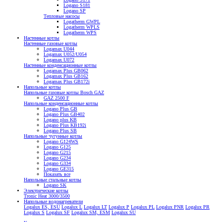
Logano S181
Logano SP
Тепловые насосы
Logatherm GWPL
Logatherm WPLS
Logatherm WPS
Настенные котлы
Настенные газовые котлы
Logamax U044
Logamax U052/U054
Logamax U072
Настенные конденсационные котлы
Logamax Plus GB062
Logamax Plus GB162
Logamax Plus GB172i
Напольные котлы
Напольные газовые котлы Bosch GAZ
GAZ 2500 F
Напольные конденсационные котлы
Logano Plus GB
Logano Plus GB402
Logano plus KB
Logano Plus KB192i
Logano Plus SB
Напольные чугунные котлы
Logano G124WS
Logano G125
Logano G215
Logano G234
Logano G334
Logano GE315
Показать все
Напольные стальные котлы
Logano SK
Электрические котлы
Tronic Heat 3000/3500
Напольные водонагреватели
Logalux ES, ESU
Logalux L
Logalux LT
Logalux P
Logalux PL
Logalux PNR
Logalux PR
Logalux S
Logalux SF
Logalux SM, ESM
Logalux SU