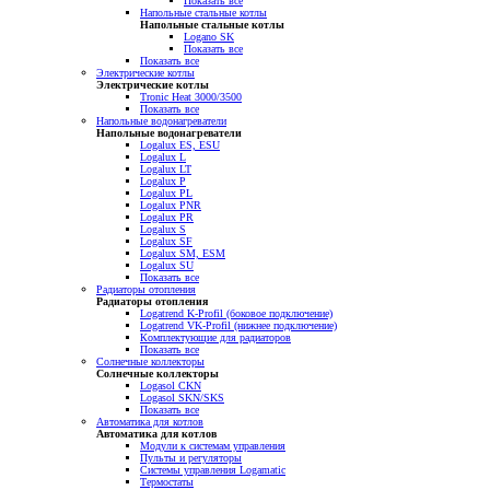
Показать все
Напольные стальные котлы
Напольные стальные котлы
Logano SK
Показать все
Показать все
Электрические котлы
Электрические котлы
Tronic Heat 3000/3500
Показать все
Напольные водонагреватели
Напольные водонагреватели
Logalux ES, ESU
Logalux L
Logalux LT
Logalux P
Logalux PL
Logalux PNR
Logalux PR
Logalux S
Logalux SF
Logalux SM, ESM
Logalux SU
Показать все
Радиаторы отопления
Радиаторы отопления
Logatrend K-Profil (боковое подключение)
Logatrend VK-Profil (нижнее подключение)
Комплектующие для радиаторов
Показать все
Солнечные коллекторы
Солнечные коллекторы
Logasol CKN
Logasol SKN/SKS
Показать все
Автоматика для котлов
Автоматика для котлов
Модули к системам управления
Пульты и регуляторы
Системы управления Logamatic
Термостаты