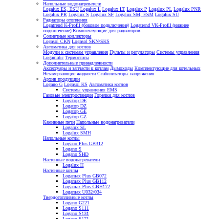
Напольные водонагреватели
Logalux ES, ESU
Logalux L
Logalux LT
Logalux P
Logalux PL
Logalux PNR
Logalux PR
Logalux S
Logalux SF
Logalux SM, ESM
Logalux SU
Радиаторы отопления
Logatrend K-Profil (боковое подключение)
Logatrend VK-Profil (нижнее
подключение)
Комплектующие для радиаторов
Солнечные коллекторы
Logasol CKN
Logasol SKN/SKS
Автоматика для котлов
Модули к системам управления
Пульты и регуляторы
Системы управления
Logamatic
Термостаты
Дополнительные принадлежности
Аксессуары и запчасти к котлам
Дымоходы
Комплектующие для котельных
Незамерзающие жидкости
Стабилизаторы напряжения
Архив продукции
Logano G
Logasol KS
Автоматика котлов
Системы управления EMS
Газовые электростанции
Горелки для котлов
Logatop DE
Logatop DZ
Logatop GE
Logatop GZ
Каминные печи
Напольные водонагреватели
Logalux SL
Logalux SMH
Напольные котлы
Logano Plus GB312
Logano S
Logano SHD
Настенные водонагреватели
Logalux H
Настенные котлы
Logamax Plus GB072
Logamax Plus GB112
Logamax Plus GBH172
Logamax U032/034
Твердотопливные котлы
Logano G221
Logano S111
Logano S131
Logano S171