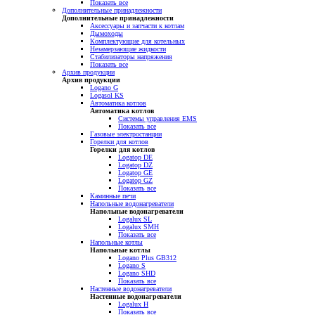
Показать все
Дополнительные принадлежности
Дополнительные принадлежности
Аксессуары и запчасти к котлам
Дымоходы
Комплектующие для котельных
Незамерзающие жидкости
Стабилизаторы напряжения
Показать все
Архив продукции
Архив продукции
Logano G
Logasol KS
Автоматика котлов
Автоматика котлов
Системы управления EMS
Показать все
Газовые электростанции
Горелки для котлов
Горелки для котлов
Logatop DE
Logatop DZ
Logatop GE
Logatop GZ
Показать все
Каминные печи
Напольные водонагреватели
Напольные водонагреватели
Logalux SL
Logalux SMH
Показать все
Напольные котлы
Напольные котлы
Logano Plus GB312
Logano S
Logano SHD
Показать все
Настенные водонагреватели
Настенные водонагреватели
Logalux H
Показать все