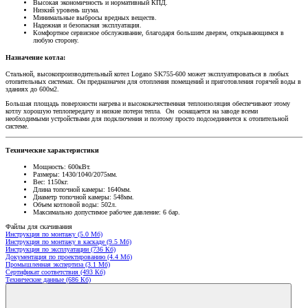
Высокая экономичность и нормативный КПД.
Низкий уровень шума.
Минимальные выбросы вредных веществ.
Надежная и безопасная эксплуатация.
Комфортное сервисное обслуживание, благодаря большим дверям, открывающимся в
любую сторону.
Назначение котла:
Стальной, высокопроизводительный котел Logano SK755-600 может эксплуатироваться в любых
отопительных системах. Он предназначен для отопления помещений и приготовления горячей воды в
зданиях до 600м2.
Большая площадь поверхности нагрева и высококачественная теплоизоляция обеспечивают этому
котлу хорошую теплопередачу и низкие потери тепла. Он оснащается на заводе всеми
необходимыми устройствами для подключения и поэтому просто подсоединяется к отопительной
системе.
Технические характеристики
Мощность: 600кВт.
Размеры: 1430/1040/2075мм.
Вес: 1150кг.
Длина топочной камеры: 1640мм.
Диаметр топочной камеры: 548мм.
Объем котловой воды: 502л.
Максимально допустимое рабочее давление: 6 бар.
Файлы для скачивания
Инструкция по монтажу (5.0 Мб)
Инструкция по монтажу в каскаде (9.5 Мб)
Инструкция по эксплуатации (736 Кб)
Документация по проектированию (4.4 Мб)
Промышленная экспертиза (3.1 Мб)
Сертификат соответствия (493 Кб)
Технические данные (686 Кб)