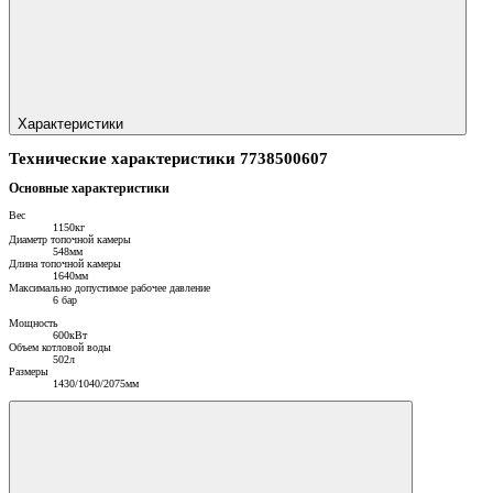
Характеристики
Технические характеристики 7738500607
Основные характеристики
Вес
1150кг
Диаметр топочной камеры
548мм
Длина топочной камеры
1640мм
Максимально допустимое рабочее давление
6 бар
Мощность
600кВт
Объем котловой воды
502л
Размеры
1430/1040/2075мм