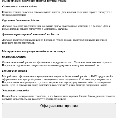
Мы предлагаем следующие способы доставки товара:
Самовывоз из пункта выдачи
Самостоятельное получение заказа в пункте выдачи. Дата и время получения заранее согласуется с
менеджером магазина.
Курьерская доставка по Москве
Доставка по адресу покупателя или до пункта приема транспортной компании в г. Москве. Дата и
время доставки заранее согласуется с менеджером магазина.
Доставка транспортной компанией по России
Доставка транспортной компанией по России до пункта выдачи транспортной компании или до
конечного адреса покупателя.
Мы предлагаем следующие способы оплаты товара:
Оплата наличными
Оплата за наличный расчет для физических и юридических лиц. После внесения денежных средств
Покупатель подписывает товаросопроводительные документы и получает кассовый чек.
Безналичная оплата
Мы работаем с физическими и юридическими лицами за безналичный расчёт со 100% предоплатой с
оформлением всех предусмотренных законодательством документов. Счёт на оплату направляется
Покупателю на электронную почту после запроса счета через форму на сайте либо по электронной
почте. Цена на заказанный товар действительна в течение 2 дней с момента оформления Заказа.
Электронные способы
Оплата Заказа электронными способами, в т.ч. банковскими картами. Оплата Заказа данным способом
доступна запросом ссылки на оплату у нашего менеджера.
Официальная гарантия