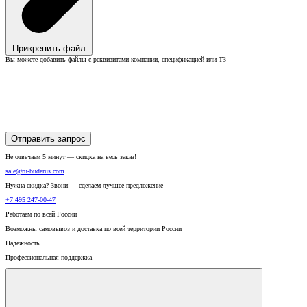
Прикрепить файл
Вы можете добавить файлы с реквизитами компании, спецификацией или ТЗ
Отправить запрос
Не отвечаем 5 минут — скидка на весь заказ!
sale@ru-buderus.com
Нужна скидка? Звони — сделаем лучшее предложение
+7 495 247-00-47
Работаем по всей России
Возможны самовывоз и доставка по всей территории России
Надежность
Профессиональная поддержка