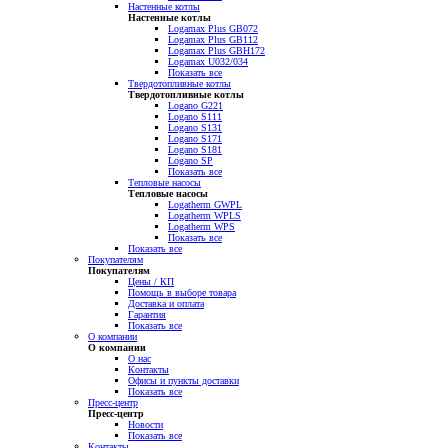
Настенные котлы
Настенные котлы
Logamax Plus GB072
Logamax Plus GB112
Logamax Plus GBH172
Logamax U032/034
Показать все
Твердотопливные котлы
Твердотопливные котлы
Logano G221
Logano S111
Logano S131
Logano S171
Logano S181
Logano SP
Показать все
Тепловые насосы
Тепловые насосы
Logatherm GWPL
Logatherm WPLS
Logatherm WPS
Показать все
Показать все
Покупателям
Покупателям
Цены / КП
Помощь в выборе товара
Доставка и оплата
Гарантия
Показать все
О компании
О компании
О нас
Контакты
Офисы и пункты доставки
Показать все
Пресс-центр
Пресс-центр
Новости
Показать все
Контакты