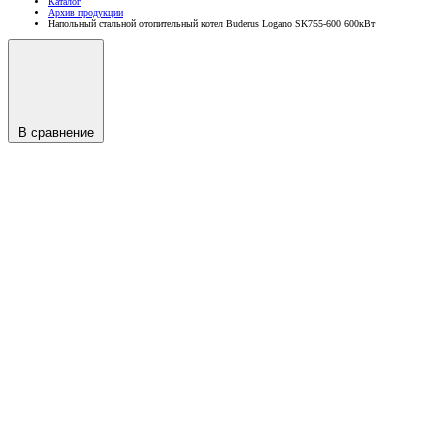
Каталог
Архив продукции
Напольный стальной отопительный котел Buderus Logano SK755-600 600кВт
В сравнение