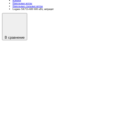
Каталог
Напольные котлы
Напольные стальные котлы
Logano SK755-600 600 кВт, антрацит
В сравнение