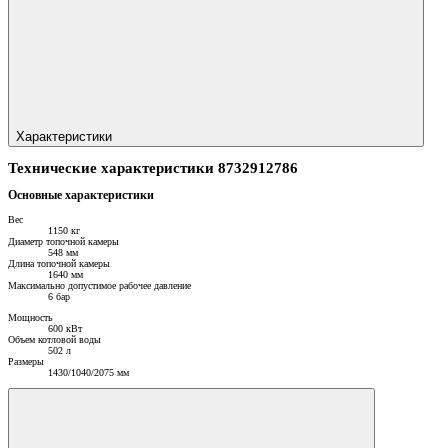
Характеристики
Технические характеристики 8732912786
Основные характеристики
Вес
1150 кг
Диаметр топочной камеры
548 мм
Длина топочной камеры
1640 мм
Максимально допустимое рабочее давление
6 бар
Мощность
600 кВт
Объем котловой воды
502 л
Размеры
1430/1040/2075 мм