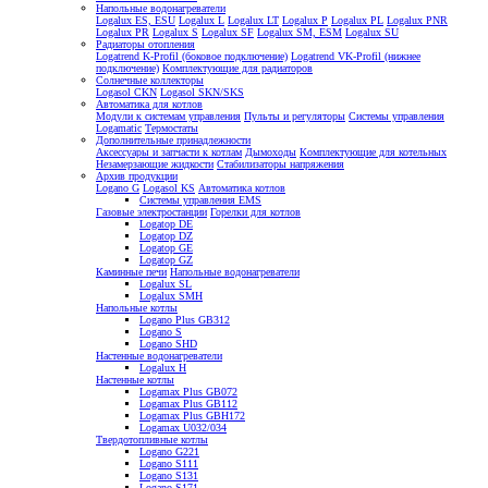
Напольные водонагреватели
Logalux ES, ESU
Logalux L
Logalux LT
Logalux P
Logalux PL
Logalux PNR
Logalux PR
Logalux S
Logalux SF
Logalux SM, ESM
Logalux SU
Радиаторы отопления
Logatrend K-Profil (боковое подключение)
Logatrend VK-Profil (нижнее
подключение)
Комплектующие для радиаторов
Солнечные коллекторы
Logasol CKN
Logasol SKN/SKS
Автоматика для котлов
Модули к системам управления
Пульты и регуляторы
Системы управления
Logamatic
Термостаты
Дополнительные принадлежности
Аксессуары и запчасти к котлам
Дымоходы
Комплектующие для котельных
Незамерзающие жидкости
Стабилизаторы напряжения
Архив продукции
Logano G
Logasol KS
Автоматика котлов
Системы управления EMS
Газовые электростанции
Горелки для котлов
Logatop DE
Logatop DZ
Logatop GE
Logatop GZ
Каминные печи
Напольные водонагреватели
Logalux SL
Logalux SMH
Напольные котлы
Logano Plus GB312
Logano S
Logano SHD
Настенные водонагреватели
Logalux H
Настенные котлы
Logamax Plus GB072
Logamax Plus GB112
Logamax Plus GBH172
Logamax U032/034
Твердотопливные котлы
Logano G221
Logano S111
Logano S131
Logano S171