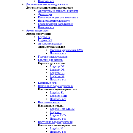
Показать все
Дополнительные принадлежности
Дополнительные принадлежности
Аксессуары и запчасти к котлам
Дымоходы
Комплектующие для котельных
Незамерзающие жидкости
Стабилизаторы напряжения
Показать все
Архив продукции
Архив продукции
Logano G
Logasol KS
Автоматика котлов
Автоматика котлов
Системы управления EMS
Показать все
Газовые электростанции
Горелки для котлов
Горелки для котлов
Logatop DE
Logatop DZ
Logatop GE
Logatop GZ
Показать все
Каминные печи
Напольные водонагреватели
Напольные водонагреватели
Logalux SL
Logalux SMH
Показать все
Напольные котлы
Напольные котлы
Logano Plus GB312
Logano S
Logano SHD
Показать все
Настенные водонагреватели
Настенные водонагреватели
Logalux H
Показать все