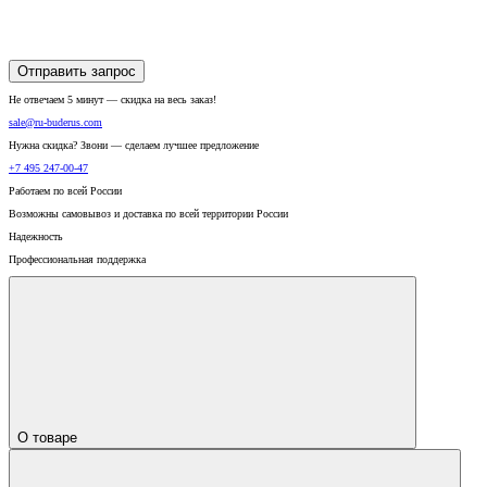
Отправить запрос
Не отвечаем 5 минут — скидка на весь заказ!
sale@ru-buderus.com
Нужна скидка? Звони — сделаем лучшее предложение
+7 495 247-00-47
Работаем по всей России
Возможны самовывоз и доставка по всей территории России
Надежность
Профессиональная поддержка
О товаре