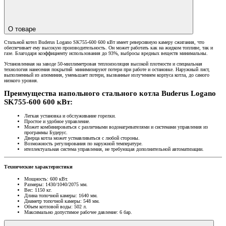
О товаре
Стальной котел Buderus Logano SK755-600 600 кВт имеет реверсивную камеру сжигания, что
обеспечивает ему высокую производительность. Он может работать как на жидком топливе, так и
газе.
Благодаря коэффициенту использования до 93%, выбросы вредных веществ минимальны.
Установленная на заводе 50-миллиметровая теплоизоляция высокой плотности и специальная
технология нанесения покрытий минимизируют потери при работе и остановке.
Наружный лист,
выполненный из алюминия, уменьшает потери, вызванные излучением корпуса котла, до самого
низкого уровня.
Преимущества напольного стального котла Buderus Logano
SK755-600 600 кВт:
Легкая установка и обслуживание горелки.
Простое и удобное управление.
Может комбинироваться с различными водонагревателями и системами управления из
программы Будерус.
Дверца котла может устнавливаться с любой стороны.
Возможность регулирования по наружной температуре.
нтеллектуальная система управления, не требующая дополнительной автоматизации.
Технические характеристики
Мощность: 600 кВт.
Размеры: 1430/1040/2075 мм.
Вес: 1150 кг.
Длина топочной камеры: 1640 мм.
Диаметр топочной камеры: 548 мм.
Объем котловой воды: 502 л.
Максимально допустимое рабочее давление: 6 бар.