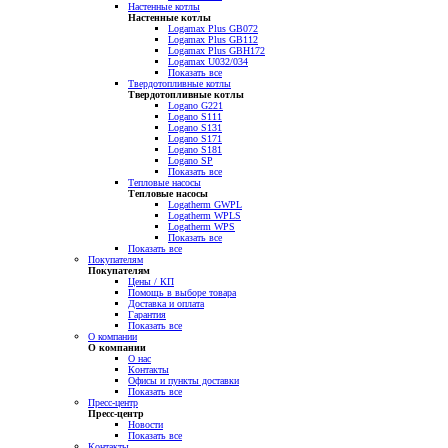
Настенные котлы
Настенные котлы
Logamax Plus GB072
Logamax Plus GB112
Logamax Plus GBH172
Logamax U032/034
Показать все
Твердотопливные котлы
Твердотопливные котлы
Logano G221
Logano S111
Logano S131
Logano S171
Logano S181
Logano SP
Показать все
Тепловые насосы
Тепловые насосы
Logatherm GWPL
Logatherm WPLS
Logatherm WPS
Показать все
Показать все
Покупателям
Покупателям
Цены / КП
Помощь в выборе товара
Доставка и оплата
Гарантия
Показать все
О компании
О компании
О нас
Контакты
Офисы и пункты доставки
Показать все
Пресс-центр
Пресс-центр
Новости
Показать все
Контакты