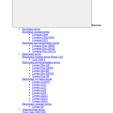
Каталог
Настенные котлы
Настенные газовые котлы
Logamax U044
Logamax U052/U054
Logamax U072
Настенные конденсационные котлы
Logamax Plus GB062
Logamax Plus GB162
Logamax Plus GB172i
Напольные котлы
Напольные газовые котлы Bosch GAZ
GAZ 2500 F
Напольные конденсационные котлы
Logano Plus GB
Logano Plus GB402
Logano plus KB
Logano Plus KB192i
Logano Plus SB
Напольные чугунные котлы
Logano G124WS
Logano G125
Logano G215
Logano G234
Logano G334
Logano GE315
Logano GE515
Logano GE615
Напольные стальные котлы
Logano SK
Электрические котлы
Tronic Heat 3000/3500