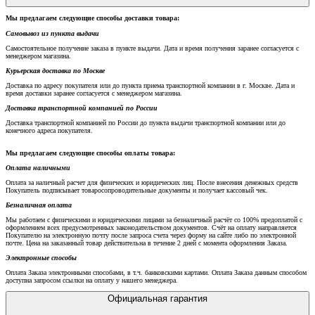
Мы предлагаем следующие способы доставки товара:
Самовывоз из пункта выдачи
Самостоятельное получение заказа в пункте выдачи. Дата и время получения заранее согласуется с
менеджером магазина.
Курьерская доставка по Москве
Доставка по адресу покупателя или до пункта приема транспортной компании в г. Москве. Дата и
время доставки заранее согласуется с менеджером магазина.
Доставка транспортной компанией по России
Доставка транспортной компанией по России до пункта выдачи транспортной компании или до
конечного адреса покупателя.
Мы предлагаем следующие способы оплаты товара:
Оплата наличными
Оплата за наличный расчет для физических и юридических лиц. После внесения денежных средств
Покупатель подписывает товаросопроводительные документы и получает кассовый чек.
Безналичная оплата
Мы работаем с физическими и юридическими лицами за безналичный расчёт со 100% предоплатой с
оформлением всех предусмотренных законодательством документов. Счёт на оплату направляется
Покупателю на электронную почту после запроса счета через форму на сайте либо по электронной
почте. Цена на заказанный товар действительна в течение 2 дней с момента оформления Заказа.
Электронные способы
Оплата Заказа электронными способами, в т.ч. банковскими картами. Оплата Заказа данным способом
доступна запросом ссылки на оплату у нашего менеджера.
Официальная гарантия