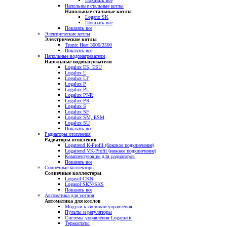
Показать все
Напольные стальные котлы
Напольные стальные котлы
Logano SK
Показать все
Показать все
Электрические котлы
Электрические котлы
Tronic Heat 3000/3500
Показать все
Напольные водонагреватели
Напольные водонагреватели
Logalux ES, ESU
Logalux L
Logalux LT
Logalux P
Logalux PL
Logalux PNR
Logalux PR
Logalux S
Logalux SF
Logalux SM, ESM
Logalux SU
Показать все
Радиаторы отопления
Радиаторы отопления
Logatrend K-Profil (боковое подключение)
Logatrend VK-Profil (нижнее подключение)
Комплектующие для радиаторов
Показать все
Солнечные коллекторы
Солнечные коллекторы
Logasol CKN
Logasol SKN/SKS
Показать все
Автоматика для котлов
Автоматика для котлов
Модули к системам управления
Пульты и регуляторы
Системы управления Logamatic
Термостаты