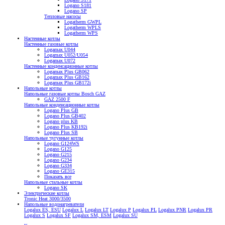
Logano S181
Logano SP
Тепловые насосы
Logatherm GWPL
Logatherm WPLS
Logatherm WPS
Настенные котлы
Настенные газовые котлы
Logamax U044
Logamax U052/U054
Logamax U072
Настенные конденсационные котлы
Logamax Plus GB062
Logamax Plus GB162
Logamax Plus GB172i
Напольные котлы
Напольные газовые котлы Bosch GAZ
GAZ 2500 F
Напольные конденсационные котлы
Logano Plus GB
Logano Plus GB402
Logano plus KB
Logano Plus KB192i
Logano Plus SB
Напольные чугунные котлы
Logano G124WS
Logano G125
Logano G215
Logano G234
Logano G334
Logano GE315
Показать все
Напольные стальные котлы
Logano SK
Электрические котлы
Tronic Heat 3000/3500
Напольные водонагреватели
Logalux ES, ESU
Logalux L
Logalux LT
Logalux P
Logalux PL
Logalux PNR
Logalux PR
Logalux S
Logalux SF
Logalux SM, ESM
Logalux SU