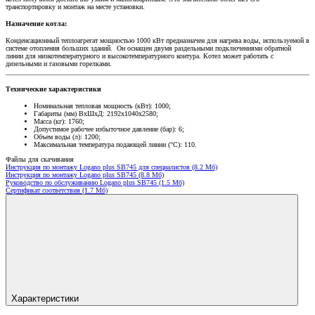
транспортировку и монтаж на месте установки.
Назначение котла:
Конденсационный теплоагрегат мощностью 1000 кВт предназначен для нагрева воды, используемой в
системе отопления больших зданий. Он оснащен двумя раздельными подключениями обратной
линии для низкотемпературного и высокотемпературного контура. Котел может работать с
дизельными и газовыми горелками.
Технические характеристики
Номинальная тепловая мощность (кВт): 1000;
Габариты (мм) ВхШхД: 2192x1040x2580;
Масса (кг): 1760;
Допустимое рабочее избыточное давление (бар): 6;
Объем воды (л): 1200;
Максимальная температура подающей линии (°С): 110.
Файлы для скачивания
Инструкция по монтажу Logano plus SB745 для специалистов (8.2 Мб)
Инструкция по монтажу Logano plus SB745 (8.8 Мб)
Руководство по обслуживанию Logano plus SB745 (1.5 Мб)
Сертификат соответствия (1.7 Мб)
Характеристики