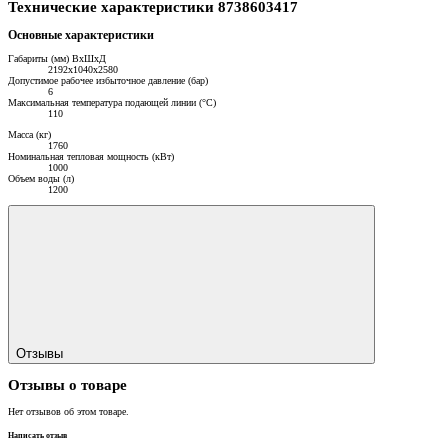
Технические характеристики 8738603417
Основные характеристики
Габариты (мм) ВхШхД
2192x1040x2580
Допустимое рабочее избыточное давление (бар)
6
Максимальная температура подающей линии (°С)
110
Масса (кг)
1760
Номинальная тепловая мощность (кВт)
1000
Объем воды (л)
1200
Отзывы
Отзывы о товаре
Нет отзывов об этом товаре.
Написать отзыв