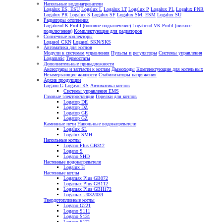
Напольные водонагреватели
Logalux ES, ESU
Logalux L
Logalux LT
Logalux P
Logalux PL
Logalux PNR
Logalux PR
Logalux S
Logalux SF
Logalux SM, ESM
Logalux SU
Радиаторы отопления
Logatrend K-Profil (боковое подключение)
Logatrend VK-Profil (нижнее
подключение)
Комплектующие для радиаторов
Солнечные коллекторы
Logasol CKN
Logasol SKN/SKS
Автоматика для котлов
Модули к системам управления
Пульты и регуляторы
Системы управления
Logamatic
Термостаты
Дополнительные принадлежности
Аксессуары и запчасти к котлам
Дымоходы
Комплектующие для котельных
Незамерзающие жидкости
Стабилизаторы напряжения
Архив продукции
Logano G
Logasol KS
Автоматика котлов
Системы управления EMS
Газовые электростанции
Горелки для котлов
Logatop DE
Logatop DZ
Logatop GE
Logatop GZ
Каминные печи
Напольные водонагреватели
Logalux SL
Logalux SMH
Напольные котлы
Logano Plus GB312
Logano S
Logano SHD
Настенные водонагреватели
Logalux H
Настенные котлы
Logamax Plus GB072
Logamax Plus GB112
Logamax Plus GBH172
Logamax U032/034
Твердотопливные котлы
Logano G221
Logano S111
Logano S131
Logano S171