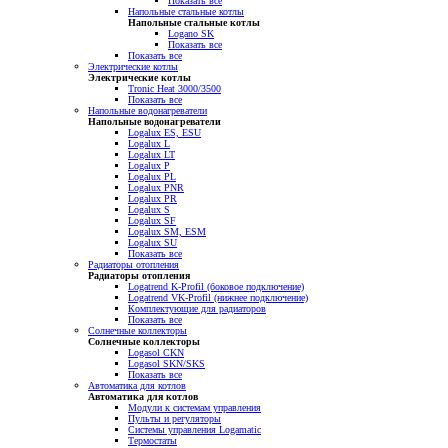
Показать все
Напольные стальные котлы
Напольные стальные котлы
Logano SK
Показать все
Показать все
Электрические котлы
Электрические котлы
Tronic Heat 3000/3500
Показать все
Напольные водонагреватели
Напольные водонагреватели
Logalux ES, ESU
Logalux L
Logalux LT
Logalux P
Logalux PL
Logalux PNR
Logalux PR
Logalux S
Logalux SF
Logalux SM, ESM
Logalux SU
Показать все
Радиаторы отопления
Радиаторы отопления
Logatrend K-Profil (боковое подключение)
Logatrend VK-Profil (нижнее подключение)
Комплектующие для радиаторов
Показать все
Солнечные коллекторы
Солнечные коллекторы
Logasol CKN
Logasol SKN/SKS
Показать все
Автоматика для котлов
Автоматика для котлов
Модули к системам управления
Пульты и регуляторы
Системы управления Logamatic
Термостаты