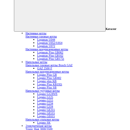
Каталог
Настенные котлы
Настенные газовые котлы
Logamax U044
Logamax U052/U054
Logamax U072
Настенные конденсационные котлы
Logamax Plus GB062
Logamax Plus GB162
Logamax Plus GB172i
Напольные котлы
Напольные газовые котлы Bosch GAZ
GAZ 2500 F
Напольные конденсационные котлы
Logano Plus GB
Logano Plus GB402
Logano plus KB
Logano Plus KB192i
Logano Plus SB
Напольные чугунные котлы
Logano G124WS
Logano G125
Logano G215
Logano G234
Logano G334
Logano GE315
Logano GE515
Logano GE615
Напольные стальные котлы
Logano SK
Электрические котлы
Tronic Heat 3000/3500