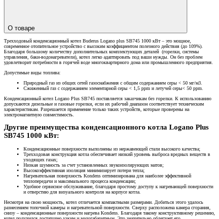
О товаре
Трехходовый конденсационный котел Buderus Logano plus SB745 1000 кВт – это мощное,
современное отопительное устройство с высоким коэффициентом полезного действия (до 109%).
Благодаря большому количеству дополнительных комплектующих деталей (горелки, системы
управления, баки-водонагреватели), котел легко адаптировать под ваши нужды. Он без проблем
удовлетворит потребности в горячей воде многоквартирного дома или промышленного предприятия.
Допустимые виды топлива:
Природный газ из общих сетей газоснабжения с общим содержанием серы < 50 мг/м3.
Сжиженный газ с содержанием элементарной серы < 1,5 ppm и летучей серы< 50 ppm.
Конденсационный котел Logano Plus SB745 поставляется заказчикам без горелки. К использованию
допускаются дизельные и газовые горелки, если их рабочий диапазон соответствует техническим
характеристикам. Разрешается применение только таких устройств, которые проверены на
электромагнитную совместимость.
Другие преимущества конденсационного котла Logano Plus
SB745 1000 кВт:
Конденсационные поверхности выполнены из нержавеющей стали высокого качества;
Трехходовая конструкция котла обеспечивает низкий уровень выброса вредных веществ в
уходящих газах;
Низкая шумность за счет установленных звукоизолирующих матов;
Высокоэффективная изоляция минимизирует потери тепла;
Нагревательная поверхность Kondens оптимизирована для наиболее эффективной
теплопередачи и максимального процесса конденсации;
Удобное сервисное обслуживание, благодаря простому доступу к нагревающей поверхности
и отверстию для визуального контроля на корпусе котла.
Несмотря на свою мощность, котел отличается компактными размерами. Добиться этого удалось
разнесением топочной камеры и нагревательной поверхности. Сверху расположена камера сгорания,
снизу – конденсационные поверхности нагрева Kondens. Благодаря такому конструктивному решению,
котел получился достаточно узким и малогабаритным. Это значительно облегчает его