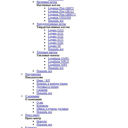
Настенные котлы
Настенные котлы
Logamax Plus GB072
Logamax Plus GB112
Logamax Plus GBH172
Logamax U032/034
Показать все
Твердотопливные котлы
Твердотопливные котлы
Logano G221
Logano S111
Logano S131
Logano S171
Logano S181
Logano SP
Показать все
Тепловые насосы
Тепловые насосы
Logatherm GWPL
Logatherm WPLS
Logatherm WPS
Показать все
Показать все
Покупателям
Покупателям
Цены / КП
Помощь в выборе товара
Доставка и оплата
Гарантия
Показать все
О компании
О компании
О нас
Контакты
Офисы и пункты доставки
Показать все
Пресс-центр
Пресс-центр
Новости
Показать все
Контакты