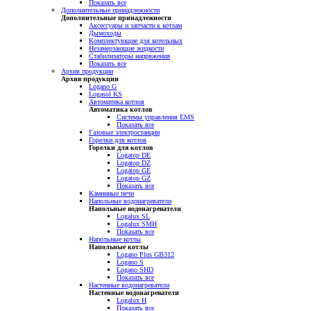
Показать все
Дополнительные принадлежности
Дополнительные принадлежности
Аксессуары и запчасти к котлам
Дымоходы
Комплектующие для котельных
Незамерзающие жидкости
Стабилизаторы напряжения
Показать все
Архив продукции
Архив продукции
Logano G
Logasol KS
Автоматика котлов
Автоматика котлов
Системы управления EMS
Показать все
Газовые электростанции
Горелки для котлов
Горелки для котлов
Logatop DE
Logatop DZ
Logatop GE
Logatop GZ
Показать все
Каминные печи
Напольные водонагреватели
Напольные водонагреватели
Logalux SL
Logalux SMH
Показать все
Напольные котлы
Напольные котлы
Logano Plus GB312
Logano S
Logano SHD
Показать все
Настенные водонагреватели
Настенные водонагреватели
Logalux H
Показать все