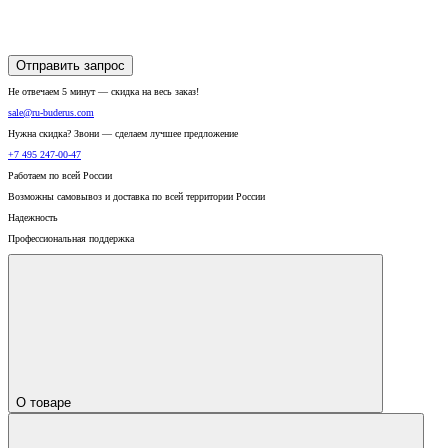
Отправить запрос
Не отвечаем 5 минут — скидка на весь заказ!
sale@ru-buderus.com
Нужна скидка? Звони — сделаем лучшее предложение
+7 495 247-00-47
Работаем по всей России
Возможны самовывоз и доставка по всей территории России
Надежность
Профессиональная поддержка
О товаре