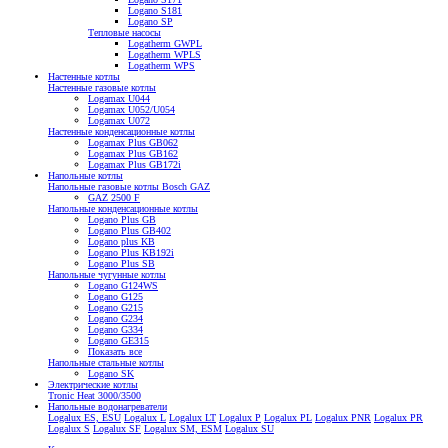
Logano S181
Logano SP
Тепловые насосы
Logatherm GWPL
Logatherm WPLS
Logatherm WPS
Настенные котлы
Настенные газовые котлы
Logamax U044
Logamax U052/U054
Logamax U072
Настенные конденсационные котлы
Logamax Plus GB062
Logamax Plus GB162
Logamax Plus GB172i
Напольные котлы
Напольные газовые котлы Bosch GAZ
GAZ 2500 F
Напольные конденсационные котлы
Logano Plus GB
Logano Plus GB402
Logano plus KB
Logano Plus KB192i
Logano Plus SB
Напольные чугунные котлы
Logano G124WS
Logano G125
Logano G215
Logano G234
Logano G334
Logano GE315
Показать все
Напольные стальные котлы
Logano SK
Электрические котлы
Tronic Heat 3000/3500
Напольные водонагреватели
Logalux ES, ESU
Logalux L
Logalux LT
Logalux P
Logalux PL
Logalux PNR
Logalux PR
Logalux S
Logalux SF
Logalux SM, ESM
Logalux SU