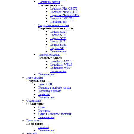
Настенные котлы
Настенные котлы
Logamax Plus GB072
Logamax Plus GB112
Logamax Plus GBH172
Logamax U032/034
Показать все
Твердотопливные котлы
Твердотопливные котлы
Logano G221
Logano S111
Logano S131
Logano S171
Logano S181
Logano SP
Показать все
Тепловые насосы
Тепловые насосы
Logatherm GWPL
Logatherm WPLS
Logatherm WPS
Показать все
Показать все
Покупателям
Покупателям
Цены / КП
Помощь в выборе товара
Доставка и оплата
Гарантия
Показать все
О компании
О компании
О нас
Контакты
Офисы и пункты доставки
Показать все
Пресс-центр
Пресс-центр
Новости
Показать все
Контакты