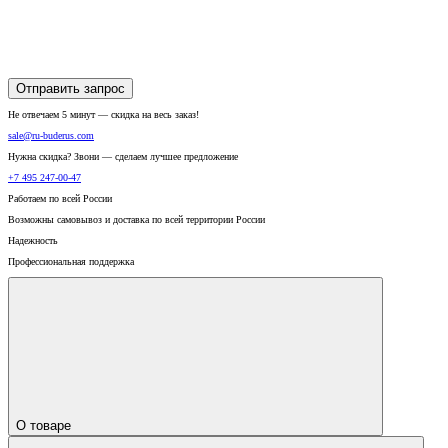
Отправить запрос
Не отвечаем 5 минут — скидка на весь заказ!
sale@ru-buderus.com
Нужна скидка? Звони — сделаем лучшее предложение
+7 495 247-00-47
Работаем по всей России
Возможны самовывоз и доставка по всей территории России
Надежность
Профессиональная поддержка
О товаре