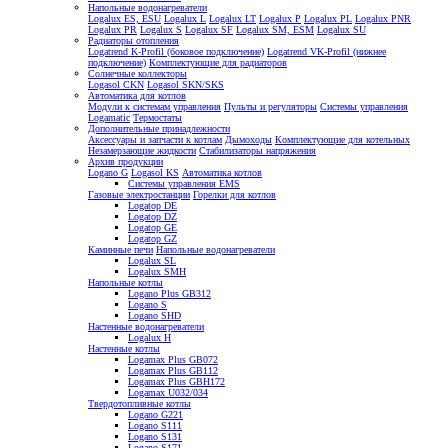
Напольные водонагреватели
Logalux ES, ESU
Logalux L
Logalux LT
Logalux P
Logalux PL
Logalux PNR
Logalux PR
Logalux S
Logalux SF
Logalux SM, ESM
Logalux SU
Радиаторы отопления
Logatrend K-Profil (боковое подключение)
Logatrend VK-Profil (нижнее
подключение)
Комплектующие для радиаторов
Солнечные коллекторы
Logasol CKN
Logasol SKN/SKS
Автоматика для котлов
Модули к системам управления
Пульты и регуляторы
Системы управления
Logamatic
Термостаты
Дополнительные принадлежности
Аксессуары и запчасти к котлам
Дымоходы
Комплектующие для котельных
Незамерзающие жидкости
Стабилизаторы напряжения
Архив продукции
Logano G
Logasol KS
Автоматика котлов
Системы управления EMS
Газовые электростанции
Горелки для котлов
Logatop DE
Logatop DZ
Logatop GE
Logatop GZ
Каминные печи
Напольные водонагреватели
Logalux SL
Logalux SMH
Напольные котлы
Logano Plus GB312
Logano S
Logano SHD
Настенные водонагреватели
Logalux H
Настенные котлы
Logamax Plus GB072
Logamax Plus GB112
Logamax Plus GBH172
Logamax U032/034
Твердотопливные котлы
Logano G221
Logano S111
Logano S131
Logano S171