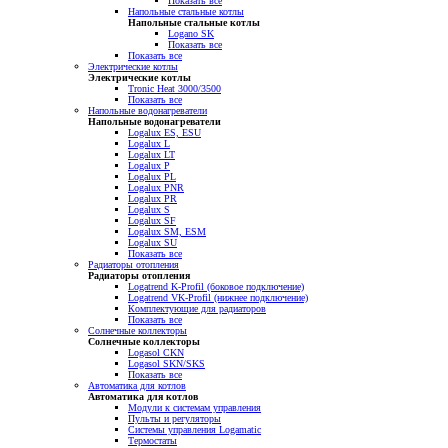
Показать все
Напольные стальные котлы
Напольные стальные котлы
Logano SK
Показать все
Показать все
Электрические котлы
Электрические котлы
Tronic Heat 3000/3500
Показать все
Напольные водонагреватели
Напольные водонагреватели
Logalux ES, ESU
Logalux L
Logalux LT
Logalux P
Logalux PL
Logalux PNR
Logalux PR
Logalux S
Logalux SF
Logalux SM, ESM
Logalux SU
Показать все
Радиаторы отопления
Радиаторы отопления
Logatrend K-Profil (боковое подключение)
Logatrend VK-Profil (нижнее подключение)
Комплектующие для радиаторов
Показать все
Солнечные коллекторы
Солнечные коллекторы
Logasol CKN
Logasol SKN/SKS
Показать все
Автоматика для котлов
Автоматика для котлов
Модули к системам управления
Пульты и регуляторы
Системы управления Logamatic
Термостаты