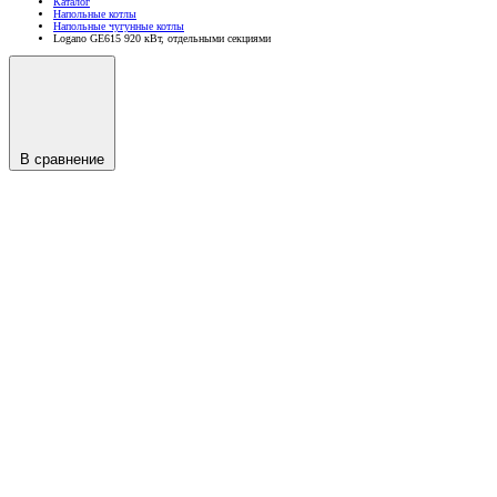
Каталог
Напольные котлы
Напольные чугунные котлы
Logano GE615 920 кВт, отдельными секциями
В сравнение