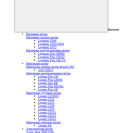
Каталог
Настенные котлы
Настенные газовые котлы
Logamax U044
Logamax U052/U054
Logamax U072
Настенные конденсационные котлы
Logamax Plus GB062
Logamax Plus GB162
Logamax Plus GB172i
Напольные котлы
Напольные газовые котлы Bosch GAZ
GAZ 2500 F
Напольные конденсационные котлы
Logano Plus GB
Logano Plus GB402
Logano plus KB
Logano Plus KB192i
Logano Plus SB
Напольные чугунные котлы
Logano G124WS
Logano G125
Logano G215
Logano G234
Logano G334
Logano GE315
Logano GE515
Logano GE615
Напольные стальные котлы
Logano SK
Электрические котлы
Tronic Heat 3000/3500