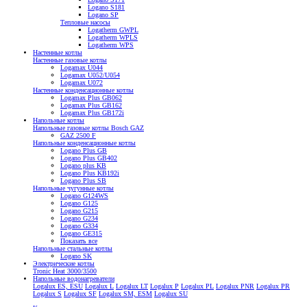
Logano S181
Logano SP
Тепловые насосы
Logatherm GWPL
Logatherm WPLS
Logatherm WPS
Настенные котлы
Настенные газовые котлы
Logamax U044
Logamax U052/U054
Logamax U072
Настенные конденсационные котлы
Logamax Plus GB062
Logamax Plus GB162
Logamax Plus GB172i
Напольные котлы
Напольные газовые котлы Bosch GAZ
GAZ 2500 F
Напольные конденсационные котлы
Logano Plus GB
Logano Plus GB402
Logano plus KB
Logano Plus KB192i
Logano Plus SB
Напольные чугунные котлы
Logano G124WS
Logano G125
Logano G215
Logano G234
Logano G334
Logano GE315
Показать все
Напольные стальные котлы
Logano SK
Электрические котлы
Tronic Heat 3000/3500
Напольные водонагреватели
Logalux ES, ESU
Logalux L
Logalux LT
Logalux P
Logalux PL
Logalux PNR
Logalux PR
Logalux S
Logalux SF
Logalux SM, ESM
Logalux SU