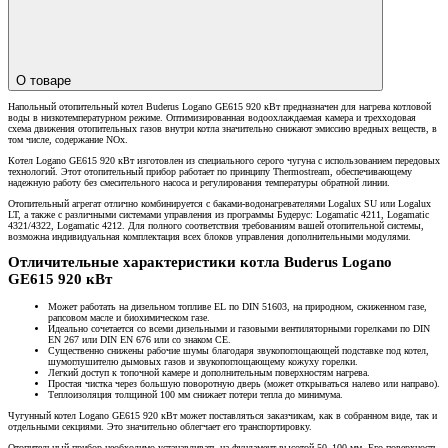
О товаре
Напольный отопительный котел Buderus Logano GE615 920 кВт предназначен для нагрева котловой
воды в низкотемпературном режиме. Оптимизированная водоохлаждаемая камера и трехходовая
схема движения отопительных газов внутри котла значительно снижают эмиссию вредных веществ, в
том числе, содержание NOx.
Котел Logano GE615 920 кВт изготовлен из специального серого чугуна с использованием передовых
технологий. Этот отопительный прибор работает по принципу Thermostream, обеспечивающему
надежную работу без смесительного насоса и регулирования температуры обратной линии.
Отопительный агрегат отлично комбинируется с баками-водонагревателями Logalux SU или Logalux
LT, а также с различными системами управления из программы Будерус: Logamatic 4211, Logamatic
4321/4322, Logamatic 4212. Для полного соответствия требованиям вашей отопительной системы,
возможна индивидуальная комплектация всех блоков управления дополнительными модулями.
Отличительные характеристики котла Buderus Logano
GE615 920 кВт
Может работать на дизельном топливе EL по DIN 51603, на природном, сжиженном газе,
рапсовом масле и биохимическом газе.
Идеально сочетается со всеми дизельными и газовыми вентиляторными горелками по DIN
EN 267 или DIN EN 676 или со знаком CE.
Существенно снижены рабочие шумы благодаря звукопоглощающей подставке под котел,
шумоглушителю дымовых газов и звукопоглощающему кожуху горелки.
Легкий доступ к топочной камере и дополнительным поверхностям нагрева.
Простая чистка через большую поворотную дверь (может открываться налево или направо).
Теплоизоляция толщиной 100 мм снижает потери тепла до минимума.
Чугунный котел Logano GE615 920 кВт может поставляться заказчикам, как в собранном виде, так и
отдельными секциями. Это значительно облегчает его транспортировку.
Отопительный прибор необходимо устанавливать на фундамент высотой 50–100 мм. Его поверхность