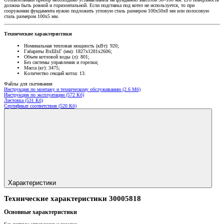
должна быть ровной и горизонтальной. Если подставка под котел не используется, то при
сооружении фундамента нужно подложить угловую сталь размером 100x50x8 мм или полосовую
сталь размером 100x5 мм.
Технические характеристики
Номинальная тепловая мощность (кВт): 920;
Габариты ВхШхГ (мм): 1827х1281х2606;
Объем котловой воды (л): 801;
Без системы управления и горелки;
Масса (кг): 3475;
Количество секций котла: 13.
Файлы для скачивания
Инструкция по монтажу и техническому обслуживанию (2.6 Мб)
Инструкция по эксплуатации (572 Кб)
Листовка (531 Кб)
Сертификат соответствия (520 Кб)
Характеристики
Технические характеристики 30005818
Основные характеристики