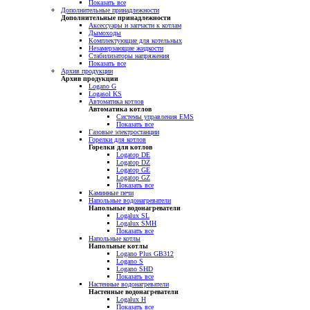
Показать все
Дополнительные принадлежности
Дополнительные принадлежности
Аксессуары и запчасти к котлам
Дымоходы
Комплектующие для котельных
Незамерзающие жидкости
Стабилизаторы напряжения
Показать все
Архив продукции
Архив продукции
Logano G
Logasol KS
Автоматика котлов
Автоматика котлов
Системы управления EMS
Показать все
Газовые электростанции
Горелки для котлов
Горелки для котлов
Logatop DE
Logatop DZ
Logatop GE
Logatop GZ
Показать все
Каминные печи
Напольные водонагреватели
Напольные водонагреватели
Logalux SL
Logalux SMH
Показать все
Напольные котлы
Напольные котлы
Logano Plus GB312
Logano S
Logano SHD
Показать все
Настенные водонагреватели
Настенные водонагреватели
Logalux H
Показать все