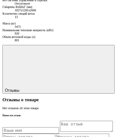
Без системы управления и горелки
Отсутствует
Габариты ВхШхГ (мм)
1827х1281х2606
Количество секций котла
13
Масса (кг)
3475
Номинальная тепловая мощность (кВт)
920
Объем котловой воды (л)
801
Отзывы
Отзывы о товаре
Нет отзывов об этом товаре.
Написать отзыв