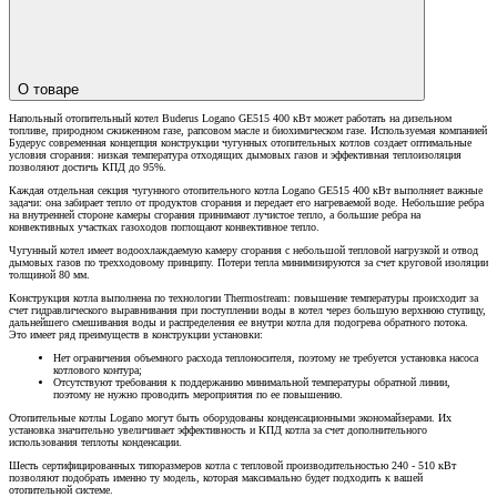
О товаре
Напольный отопительный котел Buderus Logano GE515 400 кВт может работать на дизельном
топливе, природном сжиженном газе, рапсовом масле и биохимическом газе. Используемая компанией
Будерус современная концепция конструкции чугунных отопительных котлов создает оптимальные
условия сгорания: низкая температура отходящих дымовых газов и эффективная теплоизоляция
позволяют достичь КПД до 95%.
Каждая отдельная секция чугунного отопительного котла Logano GE515 400 кВт выполняет важные
задачи: она забирает тепло от продуктов сгорания и передает его нагреваемой воде. Небольшие ребра
на внутренней стороне камеры сгорания принимают лучистое тепло, а большие ребра на
конвективных участках газоходов поглощают конвективное тепло.
Чугунный котел имеет водоохлаждаемую камеру сгорания с небольшой тепловой нагрузкой и отвод
дымовых газов по трехходовому принципу. Потери тепла минимизируются за счет круговой изоляции
толщиной 80 мм.
Конструкция котла выполнена по технологии Thermostream: повышение температуры происходит за
счет гидравлического выравнивания при поступлении воды в котел через большую верхнюю ступицу,
дальнейшего смешивания воды и распределения ее внутри котла для подогрева обратного потока.
Это имеет ряд преимуществ в конструкции установки:
Нет ограничения объемного расхода теплоносителя, поэтому не требуется установка насоса
котлового контура;
Отсутствуют требования к поддержанию минимальной температуры обратной линии,
поэтому не нужно проводить мероприятия по ее повышению.
Отопительные котлы Logano могут быть оборудованы конденсационными экономайзерами. Их
установка значительно увеличивает эффективность и КПД котла за счет дополнительного
использования теплоты конденсации.
Шесть сертифицированных типоразмеров котла с тепловой производительностью 240 - 510 кВт
позволяют подобрать именно ту модель, которая максимально будет подходить к вашей
отопительной системе.