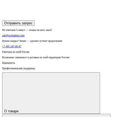
Отправить запрос
Не отвечаем 5 минут — скидка на весь заказ!
sale@ru-buderus.com
Нужна скидка? Звони — сделаем лучшее предложение
+7 495 247-00-47
Работаем по всей России
Возможны самовывоз и доставка по всей территории России
Надежность
Профессиональная поддержка
О товаре