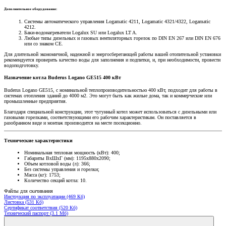
Дополнительное оборудование:
Системы автоматического управления Logamatic 4211, Logamatic 4321/4322, Logamatic
4212.
Баки-водонагреватели Logalux SU или Logalux LT A.
Любые типы дизельных и газовых вентиляторных горелок по DIN EN 267 или DIN EN 676
или со знаком CE.
Для длительной экономичной, надежной и энергосберегающей работы вашей отопительной установки
рекомендуется проверить качество воды для заполнения и подпитки, и, при необходимости, провести
водоподготовку.
Назначение котла Buderus Logano GE515 400 кВт
Buderus Logano GE515, с номинальной теплопроизводительностью 400 кВт, подходит для работы в
системах отопления зданий до 4000 м2. Это могут быть как жилые дома, так и коммерческие или
промышленные предприятия.
Благодаря специальной конструкции, этот чугунный котел может использоваться с дизельными или
газовыми горелками, соответствующими его рабочим характеристикам. Он поставляется в
разобранном виде и монтаж производится на месте посекционно.
Технические характеристики
Номинальная тепловая мощность (кВт): 400;
Габариты ВхШхГ (мм): 1195х880х2090;
Объем котловой воды (л): 366;
Без системы управления и горелки;
Масса (кг): 1753;
Количество секций котла: 10.
Файлы для скачивания
Инструкция по эксплуатации (469 Кб)
Листовка (531 Кб)
Сертификат соответствия (520 Кб)
Технический паспорт (3.1 Мб)