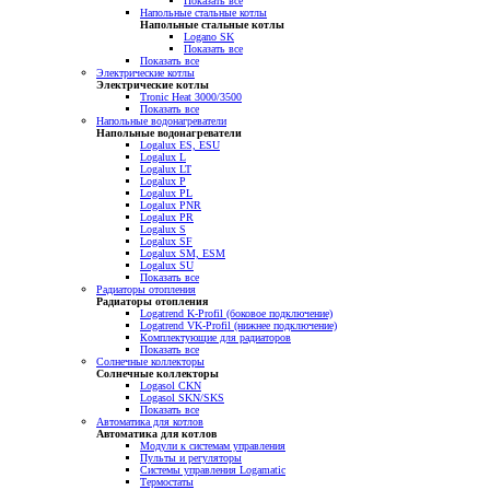
Показать все
Напольные стальные котлы
Напольные стальные котлы
Logano SK
Показать все
Показать все
Электрические котлы
Электрические котлы
Tronic Heat 3000/3500
Показать все
Напольные водонагреватели
Напольные водонагреватели
Logalux ES, ESU
Logalux L
Logalux LT
Logalux P
Logalux PL
Logalux PNR
Logalux PR
Logalux S
Logalux SF
Logalux SM, ESM
Logalux SU
Показать все
Радиаторы отопления
Радиаторы отопления
Logatrend K-Profil (боковое подключение)
Logatrend VK-Profil (нижнее подключение)
Комплектующие для радиаторов
Показать все
Солнечные коллекторы
Солнечные коллекторы
Logasol CKN
Logasol SKN/SKS
Показать все
Автоматика для котлов
Автоматика для котлов
Модули к системам управления
Пульты и регуляторы
Системы управления Logamatic
Термостаты