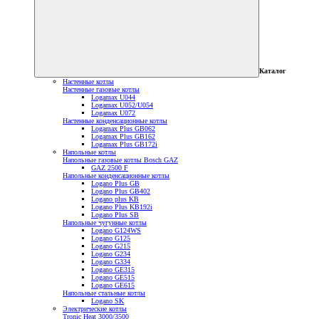
Каталог
Настенные котлы
Настенные газовые котлы
Logamax U044
Logamax U052/U054
Logamax U072
Настенные конденсационные котлы
Logamax Plus GB062
Logamax Plus GB162
Logamax Plus GB172i
Напольные котлы
Напольные газовые котлы Bosch GAZ
GAZ 2500 F
Напольные конденсационные котлы
Logano Plus GB
Logano Plus GB402
Logano plus KB
Logano Plus KB192i
Logano Plus SB
Напольные чугунные котлы
Logano G124WS
Logano G125
Logano G215
Logano G234
Logano G334
Logano GE315
Logano GE515
Logano GE615
Напольные стальные котлы
Logano SK
Электрические котлы
Tronic Heat 3000/3500