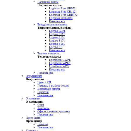
Настенные котлы
Настенные котлы
Logamax Plus GB072
Logamax Plus GB112
Logamax Plus GBH172
Logamax U032/034
Показать все
Твердотопливные котлы
Твердотопливные котлы
Logano G221
Logano S111
Logano S131
Logano S171
Logano S181
Logano SP
Показать все
Тепловые насосы
Тепловые насосы
Logatherm GWPL
Logatherm WPLS
Logatherm WPS
Показать все
Показать все
Покупателям
Покупателям
Цены / КП
Помощь в выборе товара
Доставка и оплата
Гарантия
Показать все
О компании
О компании
О нас
Контакты
Офисы и пункты доставки
Показать все
Пресс-центр
Пресс-центр
Новости
Показать все
Контакты