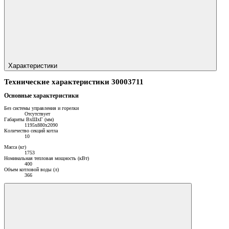
Характеристики
Технические характеристики 30003711
Основные характеристики
Без системы управления и горелки
Отсутствует
Габариты ВхШхГ (мм)
1195х880х2090
Количество секций котла
10
Масса (кг)
1753
Номинальная тепловая мощность (кВт)
400
Объем котловой воды (л)
366