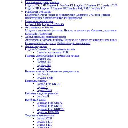
Напольные водонагреватели
Logalux ES, ESU
Logalux L
Logalux LT
Logalux P
Logalux PL
Logalux PNR
Logalux PR
Logalux S
Logalux SF
Logalux SM, ESM
Logalux SU
Радиаторы отопления
Logatrend K-Profil (боковое подключение)
Logatrend VK-Profil (нижнее
подключение)
Комплектующие для радиаторов
Солнечные коллекторы
Logasol CKN
Logasol SKN/SKS
Автоматика для котлов
Модули к системам управления
Пульты и регуляторы
Системы управления
Logamatic
Термостаты
Дополнительные принадлежности
Аксессуары и запчасти к котлам
Дымоходы
Комплектующие для котельных
Незамерзающие жидкости
Стабилизаторы напряжения
Архив продукции
Logano G
Logasol KS
Автоматика котлов
Системы управления EMS
Газовые электростанции
Горелки для котлов
Logatop DE
Logatop DZ
Logatop GE
Logatop GZ
Каминные печи
Напольные водонагреватели
Logalux SL
Logalux SMH
Напольные котлы
Logano Plus GB312
Logano S
Logano SHD
Настенные водонагреватели
Logalux H
Настенные котлы
Logamax Plus GB072
Logamax Plus GB112
Logamax Plus GBH172
Logamax U032/034
Твердотопливные котлы
Logano G221
Logano S111
Logano S131
Logano S171