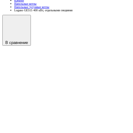
Каталог
Напольные котлы
Напольные чугунные котлы
Logano GE515 400 кВт, отдельными секциями
В сравнение