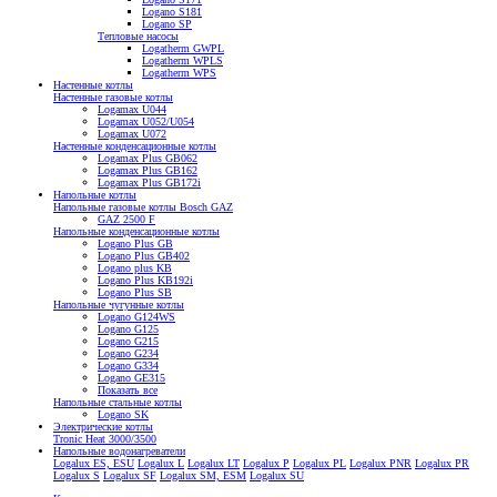
Logano S181
Logano SP
Тепловые насосы
Logatherm GWPL
Logatherm WPLS
Logatherm WPS
Настенные котлы
Настенные газовые котлы
Logamax U044
Logamax U052/U054
Logamax U072
Настенные конденсационные котлы
Logamax Plus GB062
Logamax Plus GB162
Logamax Plus GB172i
Напольные котлы
Напольные газовые котлы Bosch GAZ
GAZ 2500 F
Напольные конденсационные котлы
Logano Plus GB
Logano Plus GB402
Logano plus KB
Logano Plus KB192i
Logano Plus SB
Напольные чугунные котлы
Logano G124WS
Logano G125
Logano G215
Logano G234
Logano G334
Logano GE315
Показать все
Напольные стальные котлы
Logano SK
Электрические котлы
Tronic Heat 3000/3500
Напольные водонагреватели
Logalux ES, ESU
Logalux L
Logalux LT
Logalux P
Logalux PL
Logalux PNR
Logalux PR
Logalux S
Logalux SF
Logalux SM, ESM
Logalux SU