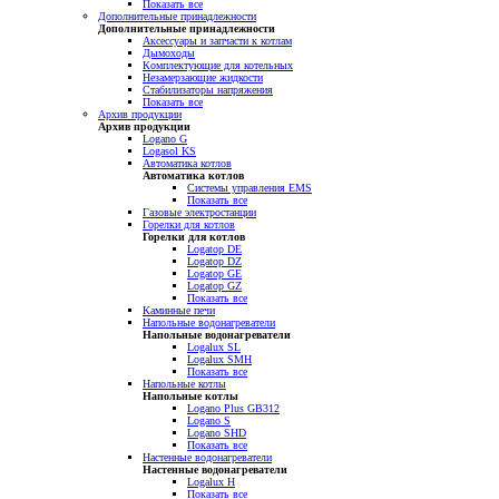
Показать все
Дополнительные принадлежности
Дополнительные принадлежности
Аксессуары и запчасти к котлам
Дымоходы
Комплектующие для котельных
Незамерзающие жидкости
Стабилизаторы напряжения
Показать все
Архив продукции
Архив продукции
Logano G
Logasol KS
Автоматика котлов
Автоматика котлов
Системы управления EMS
Показать все
Газовые электростанции
Горелки для котлов
Горелки для котлов
Logatop DE
Logatop DZ
Logatop GE
Logatop GZ
Показать все
Каминные печи
Напольные водонагреватели
Напольные водонагреватели
Logalux SL
Logalux SMH
Показать все
Напольные котлы
Напольные котлы
Logano Plus GB312
Logano S
Logano SHD
Показать все
Настенные водонагреватели
Настенные водонагреватели
Logalux H
Показать все