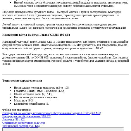
Низкий уровень шума, благодаря звукопоглощающей подставке под котел, шумоглушителю
дымовых газов и звукопоглощающему кожуху горелки (заказывается отдельно).
Еще одно преимущество чугунного котла - быстрый монтаж и пуск в эксплуатацию. Благодаря
поставке котлового блока отдельными секциями, гарантируется простота транспортировки. По
желанию, возможна заводская сборка отопительного агрегата.
Легкий доступ к топочной камере, простая чистка через большую поворотную дверь (может
открываться налево или направо), обеспечивают комфортное сервисное и техническое обслуживание.
Назначение котла Buderus Logano GE315 105 кВт
Напольный чугунный котле Logano GE315 105кВт предназначен для систем отопления с невысокой и
средней потребностью в тепле. Диапазона мощности 86-105 кВт достаточно для загородного дома на
одну семью или любого другого здания, площадь которого не превышает 110 м2.
Благодаря специальной конструкции, котел может использовать в качестве источника энергии
дизельное топливо EL по DIN 51 603, природный и сжиженный газ, биохимический газ. Для защиты
установки рекомендуется смонтировать грязевой фильтр и устройство для удаления шлама в обратной
линии.
Технические характеристики
Номинальная тепловая мощность (кВт): 105;
Габариты ВхШхГ (мм): 1195х880х1125;
Объем котловой воды (л): 143;
Без системы управления и горелки;
Масса (кг): 543;
Количество секций котла: 5.
Файлы для скачивания
Инструкция по монтажу и техническому обслуживанию Logano GE315 (3.8 Мб)
Инструкция по обслуживанию (185 Кб)
Листовка (531 Кб)
Сертификат соответствия (520 Кб)
Технический паспорт (436 Кб)