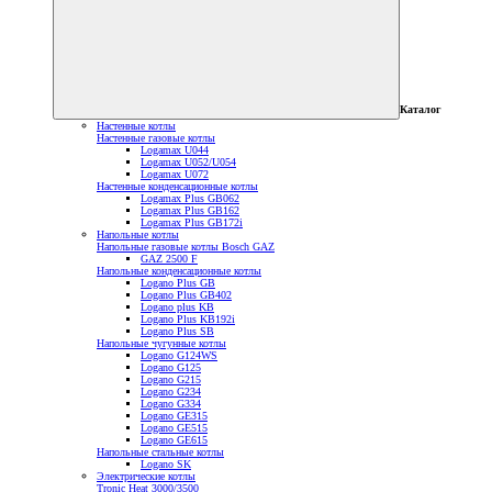
Каталог
Настенные котлы
Настенные газовые котлы
Logamax U044
Logamax U052/U054
Logamax U072
Настенные конденсационные котлы
Logamax Plus GB062
Logamax Plus GB162
Logamax Plus GB172i
Напольные котлы
Напольные газовые котлы Bosch GAZ
GAZ 2500 F
Напольные конденсационные котлы
Logano Plus GB
Logano Plus GB402
Logano plus KB
Logano Plus KB192i
Logano Plus SB
Напольные чугунные котлы
Logano G124WS
Logano G125
Logano G215
Logano G234
Logano G334
Logano GE315
Logano GE515
Logano GE615
Напольные стальные котлы
Logano SK
Электрические котлы
Tronic Heat 3000/3500