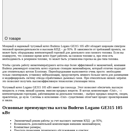
О товаре
Мощный и надежный чугунный котел Buderus Logano GE315 105 кВт обладает широким спектром
тепловой производительности и высоким КПД – до 95%. В зависимости от требований проекта, он
может быть оборудованы вентиляторной горелкой для дизельного или газового топлива. Если вы
планируете, что основное время котел будет работать на газовом топливе и, при этом есть
необходимость в резервном топливе, то может быть установлена горелка на два типа топлива.
Чтобы сделать работу низкотемпературного котла еще более эффективной и экономичной, компания
Buderus рекомендует оснастить котел отдельно стоящим экономайзером, который отлично подходит
для отопительных котлов Ecostream. Переоборудование выполняется очень просто: необходимо
только смонтировать установку нейтрализации, предусмотреть немного больше места для размещения
и модифицировать систему отвода отработанных дымовых газов. При относительно низких затратах
это позволяет получить высокоэффективную технологию утилизации тепла.
Чугунный котел Logano GE315 105 кВт имеет три газохода. Этот позволяет обеспечить высокую
мощность и очень низкий уровень эмиссии вредных веществ. В котлах комплектации «Unit», - с
вентиляторными горелками, работающими на дизельном топливе, - выброс вредных веществ, сведен,
практически, до нуля. Системы в исполнении «Unit» существенно облегчают процесс проектирования
и заказа.
Основные преимущества котла Buderus Logano GE315 105
кВт
Экономичный режим работы за счет высокого значения КПД - до 95%;
Возможность дополнительной комплектации внешним экономайзером;
Компактные размеры;
Простота проведения технического обслуживания и очистки;