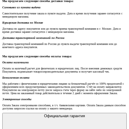
Мы предлагаем следующие способы доставки товара:
Самовывоз из пункта выдачи
Самостоятельное получение заказа в пункте выдачи. Дата и время получения заранее согласуется с
менеджером магазина.
Курьерская доставка по Москве
Доставка по адресу покупателя или до пункта приема транспортной компании в г. Москве. Дата и
время доставки заранее согласуется с менеджером магазина.
Доставка транспортной компанией по России
Доставка транспортной компанией по России до пункта выдачи транспортной компании или до
конечного адреса покупателя.
Мы предлагаем следующие способы оплаты товара:
Оплата наличными
Оплата за наличный расчет для физических и юридических лиц. После внесения денежных средств
Покупатель подписывает товаросопроводительные документы и получает кассовый чек.
Безналичная оплата
Мы работаем с физическими и юридическими лицами за безналичный расчёт со 100% предоплатой с
оформлением всех предусмотренных законодательством документов. Счёт на оплату направляется
Покупателю на электронную почту после запроса счета через форму на сайте либо по электронной
почте. Цена на заказанный товар действительна в течение 2 дней с момента оформления Заказа.
Электронные способы
Оплата Заказа электронными способами, в т.ч. банковскими картами. Оплата Заказа данным способом
доступна запросом ссылки на оплату у нашего менеджера.
Официальная гарантия