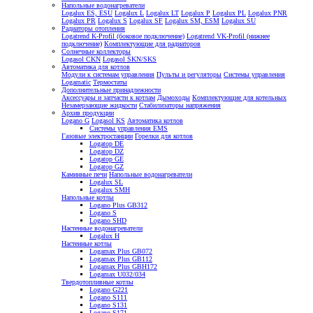
Напольные водонагреватели
Logalux ES, ESU
Logalux L
Logalux LT
Logalux P
Logalux PL
Logalux PNR
Logalux PR
Logalux S
Logalux SF
Logalux SM, ESM
Logalux SU
Радиаторы отопления
Logatrend K-Profil (боковое подключение)
Logatrend VK-Profil (нижнее
подключение)
Комплектующие для радиаторов
Солнечные коллекторы
Logasol CKN
Logasol SKN/SKS
Автоматика для котлов
Модули к системам управления
Пульты и регуляторы
Системы управления
Logamatic
Термостаты
Дополнительные принадлежности
Аксессуары и запчасти к котлам
Дымоходы
Комплектующие для котельных
Незамерзающие жидкости
Стабилизаторы напряжения
Архив продукции
Logano G
Logasol KS
Автоматика котлов
Системы управления EMS
Газовые электростанции
Горелки для котлов
Logatop DE
Logatop DZ
Logatop GE
Logatop GZ
Каминные печи
Напольные водонагреватели
Logalux SL
Logalux SMH
Напольные котлы
Logano Plus GB312
Logano S
Logano SHD
Настенные водонагреватели
Logalux H
Настенные котлы
Logamax Plus GB072
Logamax Plus GB112
Logamax Plus GBH172
Logamax U032/034
Твердотопливные котлы
Logano G221
Logano S111
Logano S131
Logano S171