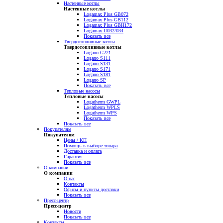
Настенные котлы
Настенные котлы
Logamax Plus GB072
Logamax Plus GB112
Logamax Plus GBH172
Logamax U032/034
Показать все
Твердотопливные котлы
Твердотопливные котлы
Logano G221
Logano S111
Logano S131
Logano S171
Logano S181
Logano SP
Показать все
Тепловые насосы
Тепловые насосы
Logatherm GWPL
Logatherm WPLS
Logatherm WPS
Показать все
Показать все
Покупателям
Покупателям
Цены / КП
Помощь в выборе товара
Доставка и оплата
Гарантия
Показать все
О компании
О компании
О нас
Контакты
Офисы и пункты доставки
Показать все
Пресс-центр
Пресс-центр
Новости
Показать все
Контакты