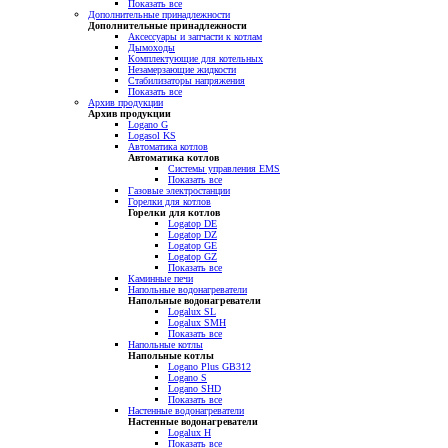
Показать все
Дополнительные принадлежности
Дополнительные принадлежности
Аксессуары и запчасти к котлам
Дымоходы
Комплектующие для котельных
Незамерзающие жидкости
Стабилизаторы напряжения
Показать все
Архив продукции
Архив продукции
Logano G
Logasol KS
Автоматика котлов
Автоматика котлов
Системы управления EMS
Показать все
Газовые электростанции
Горелки для котлов
Горелки для котлов
Logatop DE
Logatop DZ
Logatop GE
Logatop GZ
Показать все
Каминные печи
Напольные водонагреватели
Напольные водонагреватели
Logalux SL
Logalux SMH
Показать все
Напольные котлы
Напольные котлы
Logano Plus GB312
Logano S
Logano SHD
Показать все
Настенные водонагреватели
Настенные водонагреватели
Logalux H
Показать все