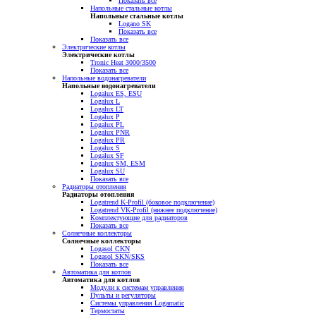
Показать все
Напольные стальные котлы
Напольные стальные котлы
Logano SK
Показать все
Показать все
Электрические котлы
Электрические котлы
Tronic Heat 3000/3500
Показать все
Напольные водонагреватели
Напольные водонагреватели
Logalux ES, ESU
Logalux L
Logalux LT
Logalux P
Logalux PL
Logalux PNR
Logalux PR
Logalux S
Logalux SF
Logalux SM, ESM
Logalux SU
Показать все
Радиаторы отопления
Радиаторы отопления
Logatrend K-Profil (боковое подключение)
Logatrend VK-Profil (нижнее подключение)
Комплектующие для радиаторов
Показать все
Солнечные коллекторы
Солнечные коллекторы
Logasol CKN
Logasol SKN/SKS
Показать все
Автоматика для котлов
Автоматика для котлов
Модули к системам управления
Пульты и регуляторы
Системы управления Logamatic
Термостаты