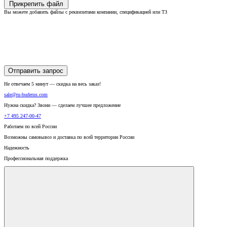
Прикрепить файл
Вы можете добавить файлы с реквизитами компании, спецификацией или ТЗ
Отправить запрос
Не отвечаем 5 минут — скидка на весь заказ!
sale@ru-buderus.com
Нужна скидка? Звони — сделаем лучшее предложение
+7 495 247-00-47
Работаем по всей России
Возможны самовывоз и доставка по всей территории России
Надежность
Профессиональная поддержка