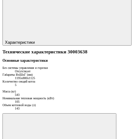
Характеристики
Технические характеристики 30003638
Основные характеристики
Без системы управления и горелки
Отсутствует
Габариты ВхШхГ (мм)
1195х880х1125
Количество секций котла
5
Масса (кг)
543
Номинальная тепловая мощность (кВт)
105
Объем котловой воды (л)
143