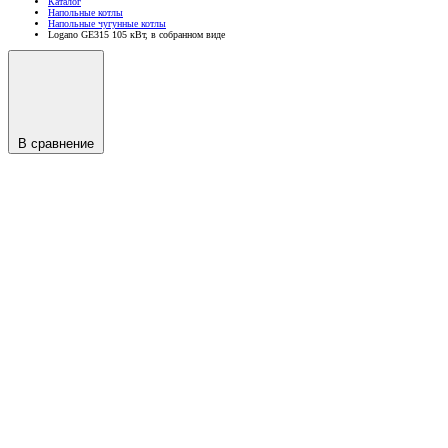
Каталог
Напольные котлы
Напольные чугунные котлы
Logano GE315 105 кВт, в собранном виде
В сравнение