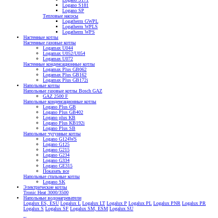
Logano S181
Logano SP
Тепловые насосы
Logatherm GWPL
Logatherm WPLS
Logatherm WPS
Настенные котлы
Настенные газовые котлы
Logamax U044
Logamax U052/U054
Logamax U072
Настенные конденсационные котлы
Logamax Plus GB062
Logamax Plus GB162
Logamax Plus GB172i
Напольные котлы
Напольные газовые котлы Bosch GAZ
GAZ 2500 F
Напольные конденсационные котлы
Logano Plus GB
Logano Plus GB402
Logano plus KB
Logano Plus KB192i
Logano Plus SB
Напольные чугунные котлы
Logano G124WS
Logano G125
Logano G215
Logano G234
Logano G334
Logano GE315
Показать все
Напольные стальные котлы
Logano SK
Электрические котлы
Tronic Heat 3000/3500
Напольные водонагреватели
Logalux ES, ESU
Logalux L
Logalux LT
Logalux P
Logalux PL
Logalux PNR
Logalux PR
Logalux S
Logalux SF
Logalux SM, ESM
Logalux SU