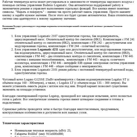
Рабочая температура котла может регулироваться в зависимости от температуры наружного воздуха с
помощью системы управления Buderus Logamatic. Она автоматически поддерживает работу в
экономичном режиме и управляет выполнением отдельных функций. Все кнопки имеют понятные
символы. "Нажать и повернуть" – именно так просто работает панель управления. Просто нажмите
кнопку и задайте нужное значение. После этого все будет сделано автоматически. Ваша отопительная
система сама адаптируется к новому заданному значению.
Компания Будерус рекомендует следующие варианты комплектации вашей отопительной системы с разными блоками
управления:
Блок управления Logamatic 2107 одноступенчатая горелка, бак водонагреватель,
циркуляционный насос. Отопительный контур без смесителя (HK1). Комплектация с FM 241
отопительный контур со смесителем (HK2), комплектация с FM 242 – двухступенчатая или
модулированная горелка, комплектация с FM 244 - солнечный коллектор.
Блок управления
Logamatic 4211
одно или двухступенчатая, или модулированная горелка,
бак-водонагреватель, циркуляционный насос. Отопительный контур без смесителя (HK0),
комплектация с FM 442 - два отопительных контура со смесителем, комплектация с FM 445
- система с внешним теплообменником, комплектация с FM 443 - модуль солнечного
коллектора, комплектация с FM 446 - интерфейс EIB единая электронная система управления
дома, комплектация с FM 448 - общее сообщение о неисправностях.
Блок управления Logamatic 2101 режим работы с постоянной температурой котловой воды,
одноступенчатая горелка.
Чугунный котел Logano G125SE 25кВт комбинируется с баками водонагревателями Logalux ST (с
объемом воды 160 - 300литров), а также, с Logalux LT (с объемом воды 135 – 300 литров). Вы
можете установить емкость рядом с котлом или под ним. Второй вариант позволяет существенно
экономить на площади установки.
Благодаря смонтированной горелке Logatop, прошедшей все заводские испытания, котел полностью
готов к работе. Все электрические элементы горелки имеют штекерное соединение и готовы к
подключению.
Сервисные работы проводятся легко и быстро благодаря многочисленным, продуманным,
конструктивным особенностям и доступности всех важных узлов.
Технические характеристики
Номинальная тепловая мощность (кВт): 25;
Габариты ВхШхГ (мм): 915х600х880;