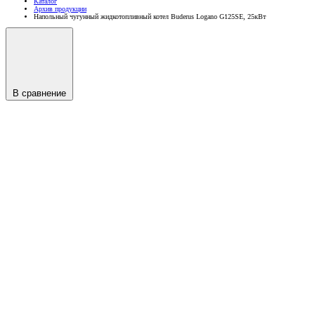
Каталог
Архив продукции
Напольный чугунный жидкотопливный котел Buderus Logano G125SE, 25кВт
В сравнение