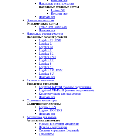
Показать все
Напольные стальные котлы
Напольные стальные котлы
Logano SK
Показать все
Показать все
Электрические котлы
Электрические котлы
Tronic Heat 3000/3500
Показать все
Напольные водонагреватели
Напольные водонагреватели
Logalux ES, ESU
Logalux L
Logalux LT
Logalux P
Logalux PL
Logalux PNR
Logalux PR
Logalux S
Logalux SF
Logalux SM, ESM
Logalux SU
Показать все
Радиаторы отопления
Радиаторы отопления
Logatrend K-Profil (боковое подключение)
Logatrend VK-Profil (нижнее подключение)
Комплектующие для радиаторов
Показать все
Солнечные коллекторы
Солнечные коллекторы
Logasol CKN
Logasol SKN/SKS
Показать все
Автоматика для котлов
Автоматика для котлов
Модули к системам управления
Пульты и регуляторы
Системы управления Logamatic
Термостаты