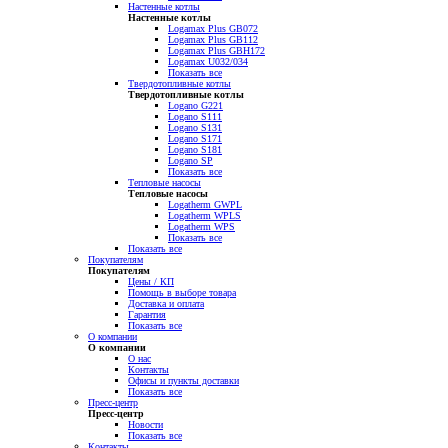
Настенные котлы
Настенные котлы
Logamax Plus GB072
Logamax Plus GB112
Logamax Plus GBH172
Logamax U032/034
Показать все
Твердотопливные котлы
Твердотопливные котлы
Logano G221
Logano S111
Logano S131
Logano S171
Logano S181
Logano SP
Показать все
Тепловые насосы
Тепловые насосы
Logatherm GWPL
Logatherm WPLS
Logatherm WPS
Показать все
Показать все
Покупателям
Покупателям
Цены / КП
Помощь в выборе товара
Доставка и оплата
Гарантия
Показать все
О компании
О компании
О нас
Контакты
Офисы и пункты доставки
Показать все
Пресс-центр
Пресс-центр
Новости
Показать все
Контакты