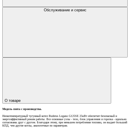
Обслуживание и сервис
О товаре
Модель снята с производства.
Низкотемпературный чугунный котел Buderus Logano G125SE 25кВт обеспечит безопасный и
энергоэффективный режим работы. Все основные узлы - тело, блок управления и горелка - идеально
согласованы друг с другом. Благодаря этому, при меньшем потреблении топлива, он выдает больший
КПД, чем другие котлы, аналогичные по параметрам.