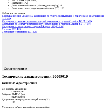
Без системы управления;
Масса (кг): 175;
Допустимое избыточное рабочее давление(бар): 4;
Допустимая температура подающей линии (°С): 110.
Файлы для скачивания
Дизельная горелка Logatop SE Инструкция по пуску в эксплуатацию и техническому обслуживанию
(1.7 Мб)
Инструкция по монтажу и техническому обслуживанию с горелкой Logatop BE (3.1 Мб)
Инструкция по монтажу и техническому обслуживанию с горелкой Logatop SE (1.4 Мб)
Инструкция по эксплуатации с горелкой Logatop SE (622 Кб)
Листовка (383 Кб)
Сертификат соответствия (511 Кб)
Характеристики
Технические характеристики 30009019
Основные характеристики
Без системы управления
Отсутствует
Габариты ВхШхГ (мм)
915х600х880
Допустимая температура подающей линии (°С)
110
Допустимое избыточное рабочее давление(бар)