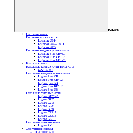
Каталог
Настенные котлы
Настенные газовые котлы
Logamax U044
Logamax U052/U054
Logamax U072
Настенные конденсационные котлы
Logamax Plus GB062
Logamax Plus GB162
Logamax Plus GB172i
Напольные котлы
Напольные газовые котлы Bosch GAZ
GAZ 2500 F
Напольные конденсационные котлы
Logano Plus GB
Logano Plus GB402
Logano plus KB
Logano Plus KB192i
Logano Plus SB
Напольные чугунные котлы
Logano G124WS
Logano G125
Logano G215
Logano G234
Logano G334
Logano GE315
Logano GE515
Logano GE615
Напольные стальные котлы
Logano SK
Электрические котлы
Tronic Heat 3000/3500