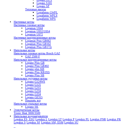
Logano S181
Logano SP
Тепловые насосы
Logatherm GWPL
Logatherm WPLS
Logatherm WPS
Настенные котлы
Настенные газовые котлы
Logamax U044
Logamax U052/U054
Logamax U072
Настенные конденсационные котлы
Logamax Plus GB062
Logamax Plus GB162
Logamax Plus GB172i
Напольные котлы
Напольные газовые котлы Bosch GAZ
GAZ 2500 F
Напольные конденсационные котлы
Logano Plus GB
Logano Plus GB402
Logano plus KB
Logano Plus KB192i
Logano Plus SB
Напольные чугунные котлы
Logano G124WS
Logano G125
Logano G215
Logano G234
Logano G334
Logano GE315
Показать все
Напольные стальные котлы
Logano SK
Электрические котлы
Tronic Heat 3000/3500
Напольные водонагреватели
Logalux ES, ESU
Logalux L
Logalux LT
Logalux P
Logalux PL
Logalux PNR
Logalux PR
Logalux S
Logalux SF
Logalux SM, ESM
Logalux SU