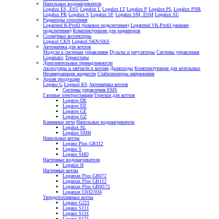
Напольные водонагреватели
Logalux ES, ESU
Logalux L
Logalux LT
Logalux P
Logalux PL
Logalux PNR
Logalux PR
Logalux S
Logalux SF
Logalux SM, ESM
Logalux SU
Радиаторы отопления
Logatrend K-Profil (боковое подключение)
Logatrend VK-Profil (нижнее
подключение)
Комплектующие для радиаторов
Солнечные коллекторы
Logasol CKN
Logasol SKN/SKS
Автоматика для котлов
Модули к системам управления
Пульты и регуляторы
Системы управления
Logamatic
Термостаты
Дополнительные принадлежности
Аксессуары и запчасти к котлам
Дымоходы
Комплектующие для котельных
Незамерзающие жидкости
Стабилизаторы напряжения
Архив продукции
Logano G
Logasol KS
Автоматика котлов
Системы управления EMS
Газовые электростанции
Горелки для котлов
Logatop DE
Logatop DZ
Logatop GE
Logatop GZ
Каминные печи
Напольные водонагреватели
Logalux SL
Logalux SMH
Напольные котлы
Logano Plus GB312
Logano S
Logano SHD
Настенные водонагреватели
Logalux H
Настенные котлы
Logamax Plus GB072
Logamax Plus GB112
Logamax Plus GBH172
Logamax U032/034
Твердотопливные котлы
Logano G221
Logano S111
Logano S131
Logano S171