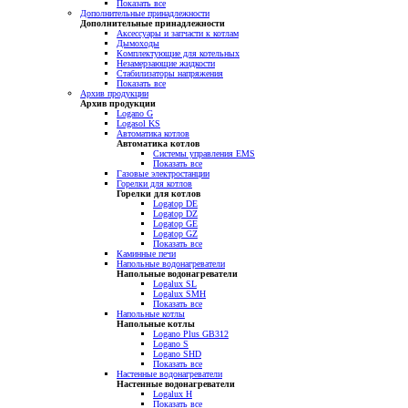
Показать все
Дополнительные принадлежности
Дополнительные принадлежности
Аксессуары и запчасти к котлам
Дымоходы
Комплектующие для котельных
Незамерзающие жидкости
Стабилизаторы напряжения
Показать все
Архив продукции
Архив продукции
Logano G
Logasol KS
Автоматика котлов
Автоматика котлов
Системы управления EMS
Показать все
Газовые электростанции
Горелки для котлов
Горелки для котлов
Logatop DE
Logatop DZ
Logatop GE
Logatop GZ
Показать все
Каминные печи
Напольные водонагреватели
Напольные водонагреватели
Logalux SL
Logalux SMH
Показать все
Напольные котлы
Напольные котлы
Logano Plus GB312
Logano S
Logano SHD
Показать все
Настенные водонагреватели
Настенные водонагреватели
Logalux H
Показать все