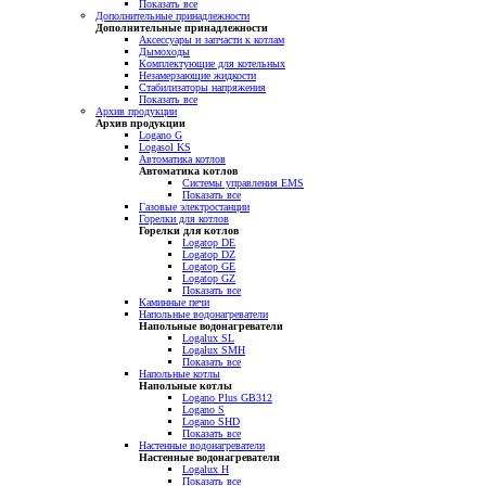
Показать все
Дополнительные принадлежности
Дополнительные принадлежности
Аксессуары и запчасти к котлам
Дымоходы
Комплектующие для котельных
Незамерзающие жидкости
Стабилизаторы напряжения
Показать все
Архив продукции
Архив продукции
Logano G
Logasol KS
Автоматика котлов
Автоматика котлов
Системы управления EMS
Показать все
Газовые электростанции
Горелки для котлов
Горелки для котлов
Logatop DE
Logatop DZ
Logatop GE
Logatop GZ
Показать все
Каминные печи
Напольные водонагреватели
Напольные водонагреватели
Logalux SL
Logalux SMH
Показать все
Напольные котлы
Напольные котлы
Logano Plus GB312
Logano S
Logano SHD
Показать все
Настенные водонагреватели
Настенные водонагреватели
Logalux H
Показать все