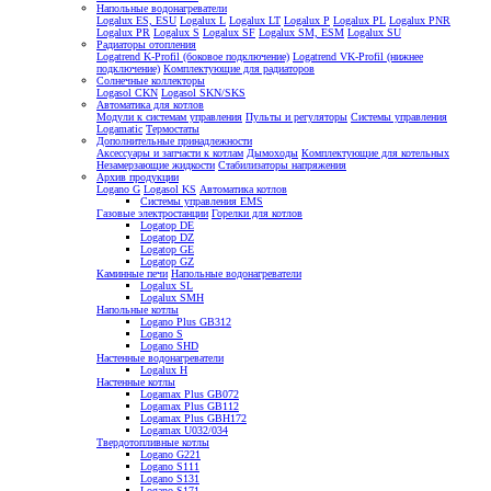
Напольные водонагреватели
Logalux ES, ESU
Logalux L
Logalux LT
Logalux P
Logalux PL
Logalux PNR
Logalux PR
Logalux S
Logalux SF
Logalux SM, ESM
Logalux SU
Радиаторы отопления
Logatrend K-Profil (боковое подключение)
Logatrend VK-Profil (нижнее
подключение)
Комплектующие для радиаторов
Солнечные коллекторы
Logasol CKN
Logasol SKN/SKS
Автоматика для котлов
Модули к системам управления
Пульты и регуляторы
Системы управления
Logamatic
Термостаты
Дополнительные принадлежности
Аксессуары и запчасти к котлам
Дымоходы
Комплектующие для котельных
Незамерзающие жидкости
Стабилизаторы напряжения
Архив продукции
Logano G
Logasol KS
Автоматика котлов
Системы управления EMS
Газовые электростанции
Горелки для котлов
Logatop DE
Logatop DZ
Logatop GE
Logatop GZ
Каминные печи
Напольные водонагреватели
Logalux SL
Logalux SMH
Напольные котлы
Logano Plus GB312
Logano S
Logano SHD
Настенные водонагреватели
Logalux H
Настенные котлы
Logamax Plus GB072
Logamax Plus GB112
Logamax Plus GBH172
Logamax U032/034
Твердотопливные котлы
Logano G221
Logano S111
Logano S131
Logano S171