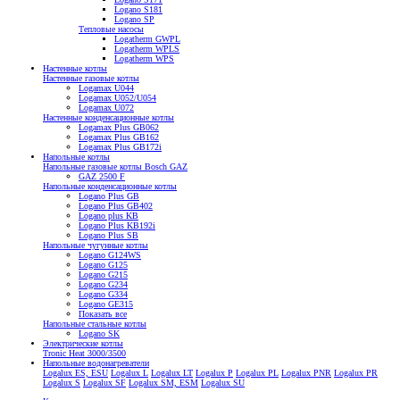
Logano S181
Logano SP
Тепловые насосы
Logatherm GWPL
Logatherm WPLS
Logatherm WPS
Настенные котлы
Настенные газовые котлы
Logamax U044
Logamax U052/U054
Logamax U072
Настенные конденсационные котлы
Logamax Plus GB062
Logamax Plus GB162
Logamax Plus GB172i
Напольные котлы
Напольные газовые котлы Bosch GAZ
GAZ 2500 F
Напольные конденсационные котлы
Logano Plus GB
Logano Plus GB402
Logano plus KB
Logano Plus KB192i
Logano Plus SB
Напольные чугунные котлы
Logano G124WS
Logano G125
Logano G215
Logano G234
Logano G334
Logano GE315
Показать все
Напольные стальные котлы
Logano SK
Электрические котлы
Tronic Heat 3000/3500
Напольные водонагреватели
Logalux ES, ESU
Logalux L
Logalux LT
Logalux P
Logalux PL
Logalux PNR
Logalux PR
Logalux S
Logalux SF
Logalux SM, ESM
Logalux SU