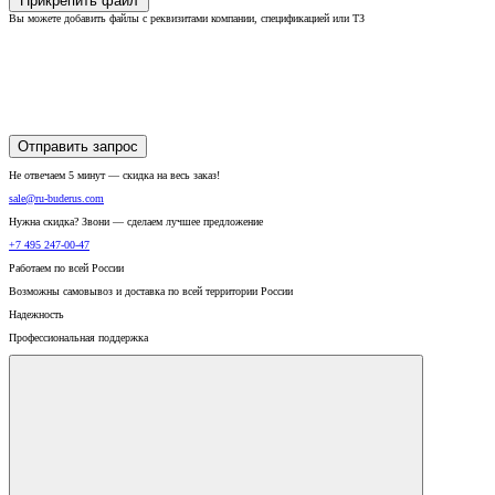
Прикрепить файл
Вы можете добавить файлы с реквизитами компании, спецификацией или ТЗ
Отправить запрос
Не отвечаем 5 минут — скидка на весь заказ!
sale@ru-buderus.com
Нужна скидка? Звони — сделаем лучшее предложение
+7 495 247-00-47
Работаем по всей России
Возможны самовывоз и доставка по всей территории России
Надежность
Профессиональная поддержка