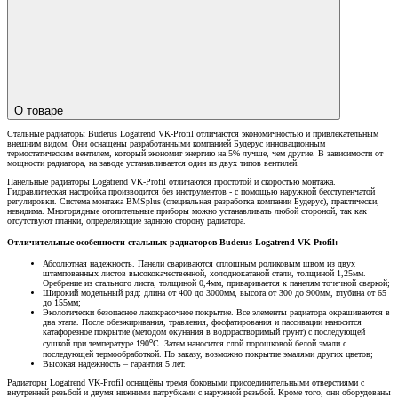
О товаре
Стальные радиаторы Buderus Logatrend VK-Profil отличаются экономичностью и привлекательным
внешним видом. Они оснащены разработанными компанией Будерус инновационным
термостатическим вентилем, который экономит энергию на 5% лучше, чем другие. В зависимости от
мощности радиатора, на заводе устанавливается один из двух типов вентилей.
Панельные радиаторы Logatrend VK-Profil отличаются простотой и скоростью монтажа.
Гидравлическая настройка производится без инструментов - с помощью наружной бесступенчатой
регулировки. Система монтажа BMSplus (специальная разработка компании Будерус), практически,
невидима. Многорядные отопительные приборы можно устанавливать любой стороной, так как
отсутствуют планки, определяющие заднюю сторону радиатора.
Отличительные особенности стальных радиаторов Buderus Logatrend VK-Profil:
Абсолютная надежность. Панели свариваются сплошным роликовым швом из двух
штампованных листов высококачественной, холоднокатаной стали, толщиной 1,25мм.
Оребрение из стального листа, толщиной 0,4мм, приваривается к панелям точечной сваркой;
Широкий модельный ряд: длина от 400 до 3000мм, высота от 300 до 900мм, глубина от 65
до 155мм;
Экологически безопасное лакокрасочное покрытие. Все элементы радиатора окрашиваются в
два этапа. После обезжиривания, травления, фосфатирования и пассивации наносится
катафорезное покрытие (методом окунания в водорастворимый грунт) с последующей
о
сушкой при температуре 190
С. Затем наносится слой порошковой белой эмали с
последующей термообработкой. По заказу, возможно покрытие эмалями других цветов;
Высокая надежность – гарантия 5 лет.
Радиаторы Logatrend VK-Profil оснащёны тремя боковыми присоединительными отверстиями с
внутренней резьбой и двумя нижними патрубками с наружной резьбой. Кроме того, они оборудованы