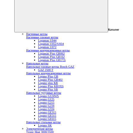
Каталог
Настенные котлы
Настенные газовые котлы
Logamax U044
Logamax U052/U054
Logamax U072
Настенные конденсационные котлы
Logamax Plus GB062
Logamax Plus GB162
Logamax Plus GB172i
Напольные котлы
Напольные газовые котлы Bosch GAZ
GAZ 2500 F
Напольные конденсационные котлы
Logano Plus GB
Logano Plus GB402
Logano plus KB
Logano Plus KB192i
Logano Plus SB
Напольные чугунные котлы
Logano G124WS
Logano G125
Logano G215
Logano G234
Logano G334
Logano GE315
Logano GE515
Logano GE615
Напольные стальные котлы
Logano SK
Электрические котлы
Tronic Heat 3000/3500