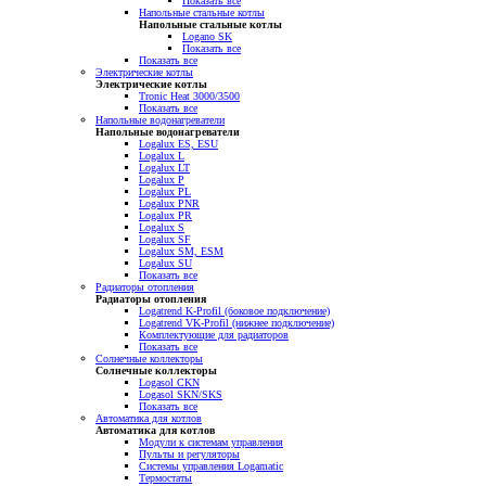
Показать все
Напольные стальные котлы
Напольные стальные котлы
Logano SK
Показать все
Показать все
Электрические котлы
Электрические котлы
Tronic Heat 3000/3500
Показать все
Напольные водонагреватели
Напольные водонагреватели
Logalux ES, ESU
Logalux L
Logalux LT
Logalux P
Logalux PL
Logalux PNR
Logalux PR
Logalux S
Logalux SF
Logalux SM, ESM
Logalux SU
Показать все
Радиаторы отопления
Радиаторы отопления
Logatrend K-Profil (боковое подключение)
Logatrend VK-Profil (нижнее подключение)
Комплектующие для радиаторов
Показать все
Солнечные коллекторы
Солнечные коллекторы
Logasol CKN
Logasol SKN/SKS
Показать все
Автоматика для котлов
Автоматика для котлов
Модули к системам управления
Пульты и регуляторы
Системы управления Logamatic
Термостаты