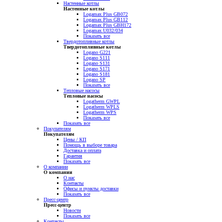
Настенные котлы
Настенные котлы
Logamax Plus GB072
Logamax Plus GB112
Logamax Plus GBH172
Logamax U032/034
Показать все
Твердотопливные котлы
Твердотопливные котлы
Logano G221
Logano S111
Logano S131
Logano S171
Logano S181
Logano SP
Показать все
Тепловые насосы
Тепловые насосы
Logatherm GWPL
Logatherm WPLS
Logatherm WPS
Показать все
Показать все
Покупателям
Покупателям
Цены / КП
Помощь в выборе товара
Доставка и оплата
Гарантия
Показать все
О компании
О компании
О нас
Контакты
Офисы и пункты доставки
Показать все
Пресс-центр
Пресс-центр
Новости
Показать все
Контакты