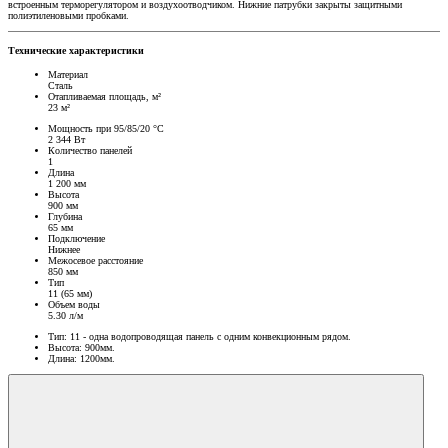
встроенным терморегулятором и воздухоотводчиком. Нижние патрубки закрыты защитными
полиэтиленовыми пробками.
Технические характеристики
Материал
Сталь
Отапливаемая площадь, м²
23 м²
Мощность при 95/85/20 °C
2 344 Вт
Количество панелей
1
Длина
1 200 мм
Высота
900 мм
Глубина
65 мм
Подключение
Нижнее
Межосевое расстояние
850 мм
Тип
11 (65 мм)
Объем воды
5.30 л/м
Тип: 11 - одна водопроводящая панель с одним конвекционным рядом.
Высота: 900мм.
Длина: 1200мм.