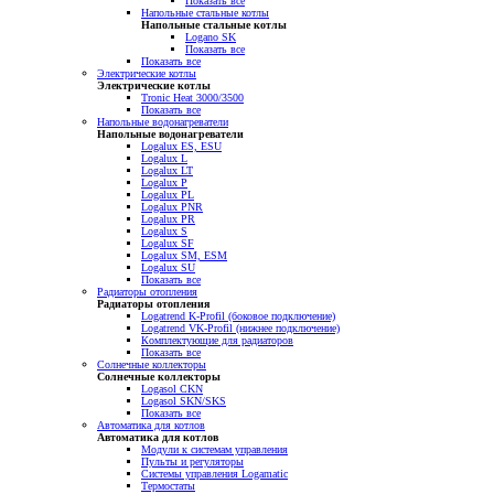
Показать все
Напольные стальные котлы
Напольные стальные котлы
Logano SK
Показать все
Показать все
Электрические котлы
Электрические котлы
Tronic Heat 3000/3500
Показать все
Напольные водонагреватели
Напольные водонагреватели
Logalux ES, ESU
Logalux L
Logalux LT
Logalux P
Logalux PL
Logalux PNR
Logalux PR
Logalux S
Logalux SF
Logalux SM, ESM
Logalux SU
Показать все
Радиаторы отопления
Радиаторы отопления
Logatrend K-Profil (боковое подключение)
Logatrend VK-Profil (нижнее подключение)
Комплектующие для радиаторов
Показать все
Солнечные коллекторы
Солнечные коллекторы
Logasol CKN
Logasol SKN/SKS
Показать все
Автоматика для котлов
Автоматика для котлов
Модули к системам управления
Пульты и регуляторы
Системы управления Logamatic
Термостаты