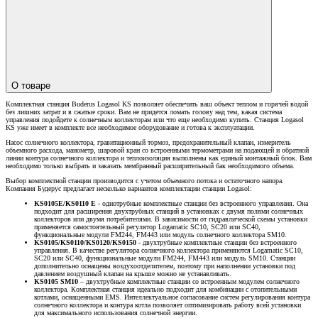
О товаре
Комплектная станция Buderus Logasol KS позволяет обеспечить ваш объект теплом и горячей водой
без лишних затрат и в сжатые сроки. Вам не придется ломать голову над тем, какая система
управления подойдете к солнечным коллекторам или что еще необходимо купить. Станция Logasol
KS уже имеет в комплекте все необходимое оборудование и готова к эксплуатации.
Насос солнечного коллектора, гравитационный тормоз, предохранительный клапан, измеритель
объемного расхода, манометр, шаровой кран со встроенными термометрами на подающей и обратной
линии контура солнечного коллектора и теплоизоляция выполнены как единый монтажный блок. Вам
необходимо только выбрать и заказать мембранный расширительный бак необходимого объема.
Выбор комплектной станции производится с учетом объемного потока и остаточного напора.
Компания Будерус предлагает несколько вариантов комплектации станции Logasol:
KS0105E/KS0110 E
- однотрубные комплектные станции без встроенного управления. Она
подходит для расширения двухтрубных станций в установках с двумя полями солнечных
коллекторов или двумя потребителями. В зависимости от гидравлической схемы установки
применяется самостоятельный регулятор Logamatic SC10, SC20 или SC40,
функциональные модули FM244, FM443 или модуль солнечного коллектора SM10.
KS0105/KS0110/KS0120/KS0150
- двухтрубные комплектные станции без встроенного
управления. В качестве регулятора солнечного коллектора применяются Logamatic SC10,
SC20 или SC40, функциональные модули FM244, FM443 или модуль SM10. Станции
дополнительно оснащены воздухоотделителем, поэтому при наполнении установки под
давлением воздушный клапан на крыше можно не устанавливать.
KS0105 SM10
– двухтрубные комплектные станции со встроенным модулем солнечного
коллектора. Комплектная станция идеально подходит для комбинации с отопительными
котлами, оснащенными EMS. Интеллектуальное согласование систем регулирования контура
солнечного коллектора и контура котла позволяет оптимизировать работу всей установки
для максимального использования солнечной энергии.