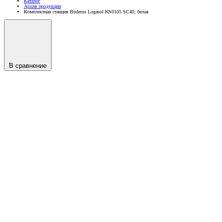
Каталог
Архив продукции
Комплектная станция Buderus Logasol KS0105 SC40, белая
В сравнение