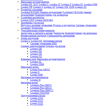
Напольные водонагреватели
Logalux ES, ESU
Logalux L
Logalux LT
Logalux P
Logalux PL
Logalux PNR
Logalux PR
Logalux S
Logalux SF
Logalux SM, ESM
Logalux SU
Радиаторы отопления
Logatrend K-Profil (боковое подключение)
Logatrend VK-Profil (нижнее
подключение)
Комплектующие для радиаторов
Солнечные коллекторы
Logasol CKN
Logasol SKN/SKS
Автоматика для котлов
Модули к системам управления
Пульты и регуляторы
Системы управления
Logamatic
Термостаты
Дополнительные принадлежности
Аксессуары и запчасти к котлам
Дымоходы
Комплектующие для котельных
Незамерзающие жидкости
Стабилизаторы напряжения
Архив продукции
Logano G
Logasol KS
Автоматика котлов
Системы управления EMS
Газовые электростанции
Горелки для котлов
Logatop DE
Logatop DZ
Logatop GE
Logatop GZ
Каминные печи
Напольные водонагреватели
Logalux SL
Logalux SMH
Напольные котлы
Logano Plus GB312
Logano S
Logano SHD
Настенные водонагреватели
Logalux H
Настенные котлы
Logamax Plus GB072
Logamax Plus GB112
Logamax Plus GBH172
Logamax U032/034
Твердотопливные котлы
Logano G221
Logano S111
Logano S131
Logano S171