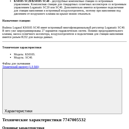
KS0105 SC20/KS0105 SC40
- двухтрубные комплектные станции со встроенным
управлением. Комплектная станция для стандартных солнечных коллекторов со встроенным
управлением Logamatic SC20 или SC40. Дополнительно имеется встроенное подключение
для станции наполнения и встроенный воздухоотделитель, поэтому при наполнении под
давлением от воздушного клапана на крыше можно отказаться.
Назначение станции:
Buderus Logasol KS0105 SC40 имеет встроенный многофункциональный регулятор Logamatic SC40.
В него уже запрограммированы 27 вариантов гидравлических систем. Помимо предохранительного
клапана, насоса солнечного коллектора, воздухоотделителя и подключения для станции наполнения
имеется разъем R232 для вывода данных.
Технические характеристики
Модель: KS0105.
Модуль: SC40.
Файлы для скачивания
Технический паспорт (1.9 Мб)
Характеристики
Технические характеристики 7747005532
Основные характеристики