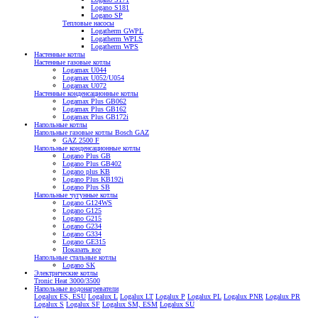
Logano S181
Logano SP
Тепловые насосы
Logatherm GWPL
Logatherm WPLS
Logatherm WPS
Настенные котлы
Настенные газовые котлы
Logamax U044
Logamax U052/U054
Logamax U072
Настенные конденсационные котлы
Logamax Plus GB062
Logamax Plus GB162
Logamax Plus GB172i
Напольные котлы
Напольные газовые котлы Bosch GAZ
GAZ 2500 F
Напольные конденсационные котлы
Logano Plus GB
Logano Plus GB402
Logano plus KB
Logano Plus KB192i
Logano Plus SB
Напольные чугунные котлы
Logano G124WS
Logano G125
Logano G215
Logano G234
Logano G334
Logano GE315
Показать все
Напольные стальные котлы
Logano SK
Электрические котлы
Tronic Heat 3000/3500
Напольные водонагреватели
Logalux ES, ESU
Logalux L
Logalux LT
Logalux P
Logalux PL
Logalux PNR
Logalux PR
Logalux S
Logalux SF
Logalux SM, ESM
Logalux SU