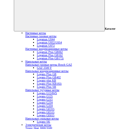
Каталог
Настенные котлы
Настенные газовые котлы
Logamax U044
Logamax U052/U054
Logamax U072
Настенные конденсационные котлы
Logamax Plus GB062
Logamax Plus GB162
Logamax Plus GB172i
Напольные котлы
Напольные газовые котлы Bosch GAZ
GAZ 2500 F
Напольные конденсационные котлы
Logano Plus GB
Logano Plus GB402
Logano plus KB
Logano Plus KB192i
Logano Plus SB
Напольные чугунные котлы
Logano G124WS
Logano G125
Logano G215
Logano G234
Logano G334
Logano GE315
Logano GE515
Logano GE615
Напольные стальные котлы
Logano SK
Электрические котлы
Tronic Heat 3000/3500