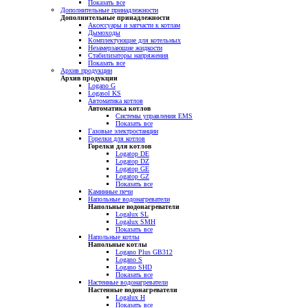
Показать все
Дополнительные принадлежности
Дополнительные принадлежности
Аксессуары и запчасти к котлам
Дымоходы
Комплектующие для котельных
Незамерзающие жидкости
Стабилизаторы напряжения
Показать все
Архив продукции
Архив продукции
Logano G
Logasol KS
Автоматика котлов
Автоматика котлов
Системы управления EMS
Показать все
Газовые электростанции
Горелки для котлов
Горелки для котлов
Logatop DE
Logatop DZ
Logatop GE
Logatop GZ
Показать все
Каминные печи
Напольные водонагреватели
Напольные водонагреватели
Logalux SL
Logalux SMH
Показать все
Напольные котлы
Напольные котлы
Logano Plus GB312
Logano S
Logano SHD
Показать все
Настенные водонагреватели
Настенные водонагреватели
Logalux H
Показать все