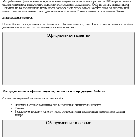
Мы работаем с физическими и юридическими лицами за безналичный расчёт со 100% предоплатой с
оформлением всех предусмотренных законодательством документов. Счёт на оплату направляется
Покупателю на электронную почту после запроса счета через форму на сайте либо по электронной
почте. Цена на заказанный товар действительна в течение 2 дней с момента оформления Заказа.
Электронные способы
Оплата Заказа электронными способами, в т.ч. банковскими картами. Оплата Заказа данным способом
доступна запросом ссылки на оплату у нашего менеджера.
Официальная гарантия
Мы предоставляем официальную гарантию на всю продукцию Buderus.
Сервис расширенной гарантии включает в себя:
Приемку в сервисном центра для выполнения диагностики дефекта.
Ремонт.
Бесплатную доставку клиенту после осуществления диагностики, ремонта или замены
товара.
Обслуживание и сервис