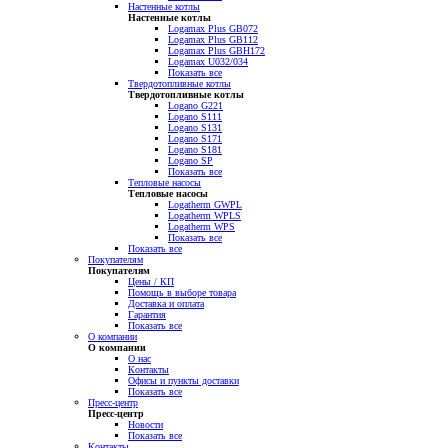
Настенные котлы
Настенные котлы
Logamax Plus GB072
Logamax Plus GB112
Logamax Plus GBH172
Logamax U032/034
Показать все
Твердотопливные котлы
Твердотопливные котлы
Logano G221
Logano S111
Logano S131
Logano S171
Logano S181
Logano SP
Показать все
Тепловые насосы
Тепловые насосы
Logatherm GWPL
Logatherm WPLS
Logatherm WPS
Показать все
Показать все
Покупателям
Покупателям
Цены / КП
Помощь в выборе товара
Доставка и оплата
Гарантия
Показать все
О компании
О компании
О нас
Контакты
Офисы и пункты доставки
Показать все
Пресс-центр
Пресс-центр
Новости
Показать все
Контакты