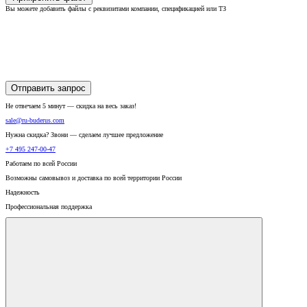
Вы можете добавить файлы с реквизитами компании, спецификацией или ТЗ
Отправить запрос
Не отвечаем 5 минут — скидка на весь заказ!
sale@ru-buderus.com
Нужна скидка? Звони — сделаем лучшее предложение
+7 495 247-00-47
Работаем по всей России
Возможны самовывоз и доставка по всей территории России
Надежность
Профессиональная поддержка