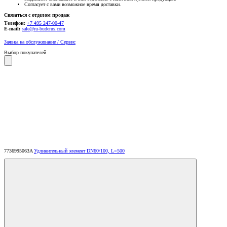
Согласует с вами возможное время доставки.
Связаться с отделом продаж
Телефон:
+7 495 247-00-47
E-mail:
sale@ru-buderus.com
Заявка на обслуживание / Сервис
Выбор покупателей
7736995063A
Удлинительный элемент DN60/100, L=500