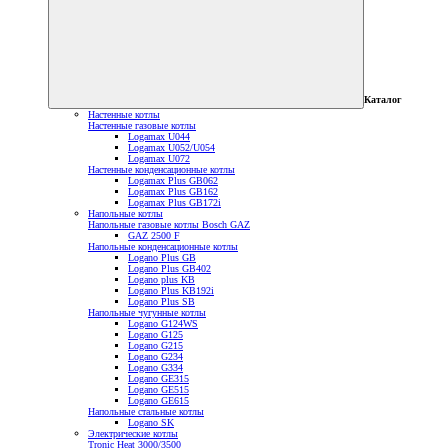
Каталог
Настенные котлы
Настенные газовые котлы
Logamax U044
Logamax U052/U054
Logamax U072
Настенные конденсационные котлы
Logamax Plus GB062
Logamax Plus GB162
Logamax Plus GB172i
Напольные котлы
Напольные газовые котлы Bosch GAZ
GAZ 2500 F
Напольные конденсационные котлы
Logano Plus GB
Logano Plus GB402
Logano plus KB
Logano Plus KB192i
Logano Plus SB
Напольные чугунные котлы
Logano G124WS
Logano G125
Logano G215
Logano G234
Logano G334
Logano GE315
Logano GE515
Logano GE615
Напольные стальные котлы
Logano SK
Электрические котлы
Tronic Heat 3000/3500