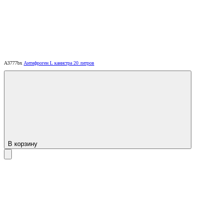
A3777bx
Антифроген L канистра 20 литров
В корзину