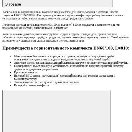
О товаре
Коаксиальный горизонтальный комплект предназначен для использования с котлами Buderus
Logamax U072/U042/U052. Он гарантирует экологичную и комфортную работу настенных газовых
теплоагрегатов, обеспечивая приток воздуха и отвод продуктов сгорания.
Полипропиленовая труба диаметром 60/100мм и длиной 810мм продается в комплекте с двумя
проходными манжетами, оконечником и коленом 90°.
Коаксиальныый дымоход имеет конструкцию «труба в трубе». Воздух для горения топлива
забирается через наружную трубу, а продукты сгорания выводятся через внутреннюю. Такой принцип
позволяет не устанавливать дополнительные системы вентиляции.
Преимущества горизонтального комплекта DN60/100, L=810:
Максимальная безопасность - продукты сгорания, проходя по внутренней трубе,
остужаются поступающим холодным воздухом, идущим по наружной трубе.
Экономия места, так как коаксиальный дымоход короче и компактнее традиционной трубы.
Полипропилен имеет высокую устойчивость к воздействию вредных примесей, поэтому
трубы не подвержены разрушению.
Простая установка.
Высокий КПД котла - поступающий холодный воздух для горения согревается о
выхлопную трубу.
Экологичность, за счет лучшего дожигания топлива.
Высокий уровень комфорта.