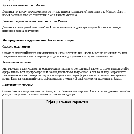
Курьерская доставка по Москве
Доставка по адресу покупателя или до пункта приема транспортной компании в г. Москве. Дата и
время доставки заранее согласуется с менеджером магазина.
Доставка транспортной компанией по России
Доставка транспортной компанией по России до пункта выдачи транспортной компании или до
конечного адреса покупателя.
Мы предлагаем следующие способы оплаты товара:
Оплата наличными
Оплата за наличный расчет для физических и юридических лиц. После внесения денежных средств
Покупатель подписывает товаросопроводительные документы и получает кассовый чек.
Безналичная оплата
Мы работаем с физическими и юридическими лицами за безналичный расчёт со 100% предоплатой с
оформлением всех предусмотренных законодательством документов. Счёт на оплату направляется
Покупателю на электронную почту после запроса счета через форму на сайте либо по электронной
почте. Цена на заказанный товар действительна в течение 2 дней с момента оформления Заказа.
Электронные способы
Оплата Заказа электронными способами, в т.ч. банковскими картами. Оплата Заказа данным способом
доступна запросом ссылки на оплату у нашего менеджера.
Официальная гарантия