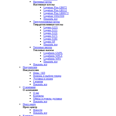
Настенные котлы
Настенные котлы
Logamax Plus GB072
Logamax Plus GB112
Logamax Plus GBH172
Logamax U032/034
Показать все
Твердотопливные котлы
Твердотопливные котлы
Logano G221
Logano S111
Logano S131
Logano S171
Logano S181
Logano SP
Показать все
Тепловые насосы
Тепловые насосы
Logatherm GWPL
Logatherm WPLS
Logatherm WPS
Показать все
Показать все
Покупателям
Покупателям
Цены / КП
Помощь в выборе товара
Доставка и оплата
Гарантия
Показать все
О компании
О компании
О нас
Контакты
Офисы и пункты доставки
Показать все
Пресс-центр
Пресс-центр
Новости
Показать все
Контакты