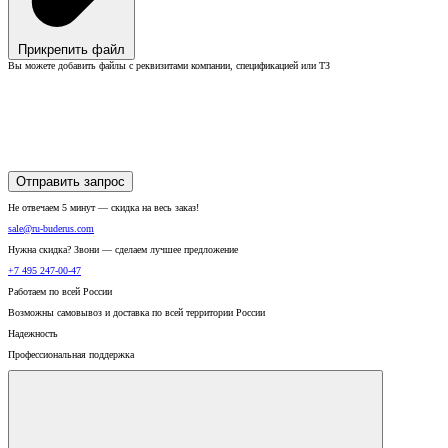
Прикрепить файл
Вы можете добавить файлы с реквизитами компании, спецификацией или ТЗ
Отправить запрос
Не отвечаем 5 минут — скидка на весь заказ!
sale@ru-buderus.com
Нужна скидка? Звони — сделаем лучшее предложение
+7 495 247-00-47
Работаем по всей России
Возможны самовывоз и доставка по всей территории России
Надежность
Профессиональная поддержка