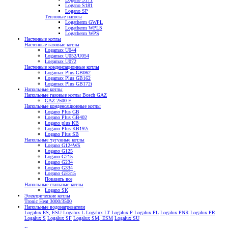
Logano S181
Logano SP
Тепловые насосы
Logatherm GWPL
Logatherm WPLS
Logatherm WPS
Настенные котлы
Настенные газовые котлы
Logamax U044
Logamax U052/U054
Logamax U072
Настенные конденсационные котлы
Logamax Plus GB062
Logamax Plus GB162
Logamax Plus GB172i
Напольные котлы
Напольные газовые котлы Bosch GAZ
GAZ 2500 F
Напольные конденсационные котлы
Logano Plus GB
Logano Plus GB402
Logano plus KB
Logano Plus KB192i
Logano Plus SB
Напольные чугунные котлы
Logano G124WS
Logano G125
Logano G215
Logano G234
Logano G334
Logano GE315
Показать все
Напольные стальные котлы
Logano SK
Электрические котлы
Tronic Heat 3000/3500
Напольные водонагреватели
Logalux ES, ESU
Logalux L
Logalux LT
Logalux P
Logalux PL
Logalux PNR
Logalux PR
Logalux S
Logalux SF
Logalux SM, ESM
Logalux SU