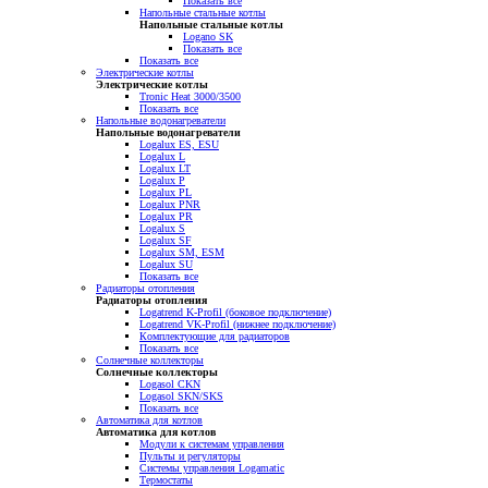
Показать все
Напольные стальные котлы
Напольные стальные котлы
Logano SK
Показать все
Показать все
Электрические котлы
Электрические котлы
Tronic Heat 3000/3500
Показать все
Напольные водонагреватели
Напольные водонагреватели
Logalux ES, ESU
Logalux L
Logalux LT
Logalux P
Logalux PL
Logalux PNR
Logalux PR
Logalux S
Logalux SF
Logalux SM, ESM
Logalux SU
Показать все
Радиаторы отопления
Радиаторы отопления
Logatrend K-Profil (боковое подключение)
Logatrend VK-Profil (нижнее подключение)
Комплектующие для радиаторов
Показать все
Солнечные коллекторы
Солнечные коллекторы
Logasol CKN
Logasol SKN/SKS
Показать все
Автоматика для котлов
Автоматика для котлов
Модули к системам управления
Пульты и регуляторы
Системы управления Logamatic
Термостаты