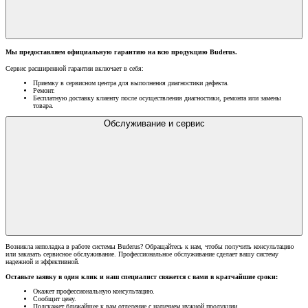
Мы предоставляем официальную гарантию на всю продукцию Buderus.
Сервис расширенной гарантии включает в себя:
Приемку в сервисном центра для выполнения диагностики дефекта.
Ремонт.
Бесплатную доставку клиенту после осуществления диагностики, ремонта или замены
товара.
Обслуживание и сервис
Возникла неполадка в работе системы Buderus? Обращайтесь к нам, чтобы получить консультацию
или заказать сервисное обслуживание. Профессиональное обслуживание сделает вашу систему
надежной и эффективной.
Оставьте заявку в один клик и наш специалист свяжется с вами в кратчайшие сроки:
Окажет профессиональную консультацию.
Сообщит цену.
Подскажет ближайшее к вам отделение с наличием нужной продукции.