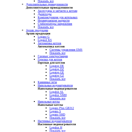
Показать все
Дополнительные принадлежности
Дополнительные принадлежности
Аксессуары и запчасти к котлам
Дымоходы
Комплектующие для котельных
Незамерзающие жидкости
Стабилизаторы напряжения
Показать все
Архив продукции
Архив продукции
Logano G
Logasol KS
Автоматика котлов
Автоматика котлов
Системы управления EMS
Показать все
Газовые электростанции
Горелки для котлов
Горелки для котлов
Logatop DE
Logatop DZ
Logatop GE
Logatop GZ
Показать все
Каминные печи
Напольные водонагреватели
Напольные водонагреватели
Logalux SL
Logalux SMH
Показать все
Напольные котлы
Напольные котлы
Logano Plus GB312
Logano S
Logano SHD
Показать все
Настенные водонагреватели
Настенные водонагреватели
Logalux H
Показать все