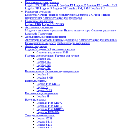
Напольные водонагреватели
Logalux ES, ESU
Logalux L
Logalux LT
Logalux P
Logalux PL
Logalux PNR
Logalux PR
Logalux S
Logalux SF
Logalux SM, ESM
Logalux SU
Радиаторы отопления
Logatrend K-Profil (боковое подключение)
Logatrend VK-Profil (нижнее
подключение)
Комплектующие для радиаторов
Солнечные коллекторы
Logasol CKN
Logasol SKN/SKS
Автоматика для котлов
Модули к системам управления
Пульты и регуляторы
Системы управления
Logamatic
Термостаты
Дополнительные принадлежности
Аксессуары и запчасти к котлам
Дымоходы
Комплектующие для котельных
Незамерзающие жидкости
Стабилизаторы напряжения
Архив продукции
Logano G
Logasol KS
Автоматика котлов
Системы управления EMS
Газовые электростанции
Горелки для котлов
Logatop DE
Logatop DZ
Logatop GE
Logatop GZ
Каминные печи
Напольные водонагреватели
Logalux SL
Logalux SMH
Напольные котлы
Logano Plus GB312
Logano S
Logano SHD
Настенные водонагреватели
Logalux H
Настенные котлы
Logamax Plus GB072
Logamax Plus GB112
Logamax Plus GBH172
Logamax U032/034
Твердотопливные котлы
Logano G221
Logano S111
Logano S131
Logano S171