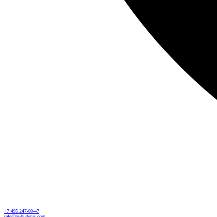
+7 495 247-00-47
sale@ru-buderus.com