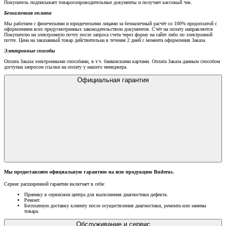
Покупатель подписывает товаросопроводительные документы и получает кассовый чек.
Безналичная оплата
Мы работаем с физическими и юридическими лицами за безналичный расчёт со 100% предоплатой с
оформлением всех предусмотренных законодательством документов. Счёт на оплату направляется
Покупателю на электронную почту после запроса счета через форму на сайте либо по электронной
почте. Цена на заказанный товар действительна в течение 2 дней с момента оформления Заказа.
Электронные способы
Оплата Заказа электронными способами, в т.ч. банковскими картами. Оплата Заказа данным способом
доступна запросом ссылки на оплату у нашего менеджера.
Официальная гарантия
Мы предоставляем официальную гарантию на всю продукцию Buderus.
Сервис расширенной гарантии включает в себя:
Приемку в сервисном центра для выполнения диагностики дефекта.
Ремонт.
Бесплатную доставку клиенту после осуществления диагностики, ремонта или замены
товара.
Обслуживание и сервис