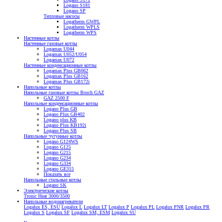
Logano S181
Logano SP
Тепловые насосы
Logatherm GWPL
Logatherm WPLS
Logatherm WPS
Настенные котлы
Настенные газовые котлы
Logamax U044
Logamax U052/U054
Logamax U072
Настенные конденсационные котлы
Logamax Plus GB062
Logamax Plus GB162
Logamax Plus GB172i
Напольные котлы
Напольные газовые котлы Bosch GAZ
GAZ 2500 F
Напольные конденсационные котлы
Logano Plus GB
Logano Plus GB402
Logano plus KB
Logano Plus KB192i
Logano Plus SB
Напольные чугунные котлы
Logano G124WS
Logano G125
Logano G215
Logano G234
Logano G334
Logano GE315
Показать все
Напольные стальные котлы
Logano SK
Электрические котлы
Tronic Heat 3000/3500
Напольные водонагреватели
Logalux ES, ESU
Logalux L
Logalux LT
Logalux P
Logalux PL
Logalux PNR
Logalux PR
Logalux S
Logalux SF
Logalux SM, ESM
Logalux SU