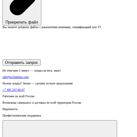
Прикрепить файл
Вы можете добавить файлы с реквизитами компании, спецификацией или ТЗ
Отправить запрос
Не отвечаем 5 минут — скидка на весь заказ!
sale@ru-buderus.com
Нужна скидка? Звони — сделаем лучшее предложение
+7 495 247-00-47
Работаем по всей России
Возможны самовывоз и доставка по всей территории России
Надежность
Профессиональная поддержка