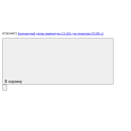
8738104872
Беспроводной датчик температуры CS-291r для термостата ST-290 v2
В корзину