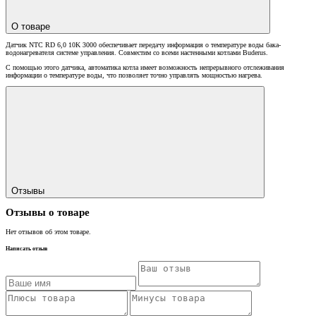
О товаре
Датчик NTC RD 6,0 10K 3000 обеспечивает передачу информация о температуре воды бака-
водонагревателя системе управления. Совместим со всеми настенными котлами Buderus.
С помощью этого датчика, автоматика котла имеет возможность непрерывного отслеживания
информации о температуре воды, что позволяет точно управлять мощностью нагрева.
Отзывы
Отзывы о товаре
Нет отзывов об этом товаре.
Написать отзыв