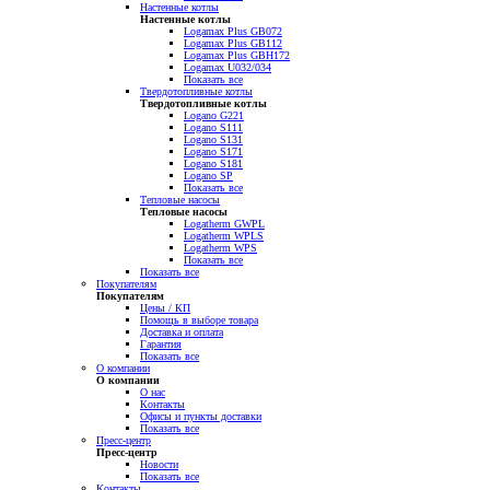
Настенные котлы
Настенные котлы
Logamax Plus GB072
Logamax Plus GB112
Logamax Plus GBH172
Logamax U032/034
Показать все
Твердотопливные котлы
Твердотопливные котлы
Logano G221
Logano S111
Logano S131
Logano S171
Logano S181
Logano SP
Показать все
Тепловые насосы
Тепловые насосы
Logatherm GWPL
Logatherm WPLS
Logatherm WPS
Показать все
Показать все
Покупателям
Покупателям
Цены / КП
Помощь в выборе товара
Доставка и оплата
Гарантия
Показать все
О компании
О компании
О нас
Контакты
Офисы и пункты доставки
Показать все
Пресс-центр
Пресс-центр
Новости
Показать все
Контакты