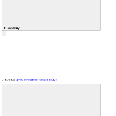
В корзину
7747304826
Группа безопасности котла KSS/G124