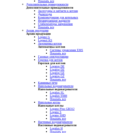
Показать все
Дополнительные принадлежности
Дополнительные принадлежности
Аксессуары и запчасти к котлам
Дымоходы
Комплектующие для котельных
Незамерзающие жидкости
Стабилизаторы напряжения
Показать все
Архив продукции
Архив продукции
Logano G
Logasol KS
Автоматика котлов
Автоматика котлов
Системы управления EMS
Показать все
Газовые электростанции
Горелки для котлов
Горелки для котлов
Logatop DE
Logatop DZ
Logatop GE
Logatop GZ
Показать все
Каминные печи
Напольные водонагреватели
Напольные водонагреватели
Logalux SL
Logalux SMH
Показать все
Напольные котлы
Напольные котлы
Logano Plus GB312
Logano S
Logano SHD
Показать все
Настенные водонагреватели
Настенные водонагреватели
Logalux H
Показать все