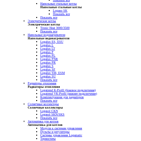
Показать все
Напольные стальные котлы
Напольные стальные котлы
Logano SK
Показать все
Показать все
Электрические котлы
Электрические котлы
Tronic Heat 3000/3500
Показать все
Напольные водонагреватели
Напольные водонагреватели
Logalux ES, ESU
Logalux L
Logalux LT
Logalux P
Logalux PL
Logalux PNR
Logalux PR
Logalux S
Logalux SF
Logalux SM, ESM
Logalux SU
Показать все
Радиаторы отопления
Радиаторы отопления
Logatrend K-Profil (боковое подключение)
Logatrend VK-Profil (нижнее подключение)
Комплектующие для радиаторов
Показать все
Солнечные коллекторы
Солнечные коллекторы
Logasol CKN
Logasol SKN/SKS
Показать все
Автоматика для котлов
Автоматика для котлов
Модули к системам управления
Пульты и регуляторы
Системы управления Logamatic
Термостаты