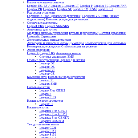
Напольные водонагреватели
Logalux ES, ESU
Logalux L
Logalux LT
Logalux P
Logalux PL
Logalux PNR
Logalux PR
Logalux S
Logalux SF
Logalux SM, ESM
Logalux SU
Радиаторы отопления
Logatrend K-Profil (боковое подключение)
Logatrend VK-Profil (нижнее
подключение)
Комплектующие для радиаторов
Солнечные коллекторы
Logasol CKN
Logasol SKN/SKS
Автоматика для котлов
Модули к системам управления
Пульты и регуляторы
Системы управления
Logamatic
Термостаты
Дополнительные принадлежности
Аксессуары и запчасти к котлам
Дымоходы
Комплектующие для котельных
Незамерзающие жидкости
Стабилизаторы напряжения
Архив продукции
Logano G
Logasol KS
Автоматика котлов
Системы управления EMS
Газовые электростанции
Горелки для котлов
Logatop DE
Logatop DZ
Logatop GE
Logatop GZ
Каминные печи
Напольные водонагреватели
Logalux SL
Logalux SMH
Напольные котлы
Logano Plus GB312
Logano S
Logano SHD
Настенные водонагреватели
Logalux H
Настенные котлы
Logamax Plus GB072
Logamax Plus GB112
Logamax Plus GBH172
Logamax U032/034
Твердотопливные котлы
Logano G221
Logano S111
Logano S131
Logano S171