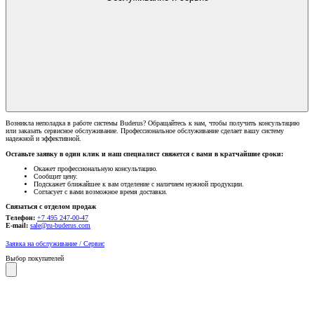
Возникла неполадка в работе системы Buderus? Обращайтесь к нам, чтобы получить консультацию
или заказать сервисное обслуживание. Профессиональное обслуживание сделает вашу систему
надежной и эффективной.
Оставьте заявку в один клик и наш специалист свяжется с вами в кратчайшие сроки:
Окажет профессиональную консультацию.
Сообщит цену.
Подскажет ближайшее к вам отделение с наличием нужной продукции.
Согласует с вами возможное время доставки.
Связаться с отделом продаж
Телефон:
+7 495 247-00-47
E-mail:
sale@ru-buderus.com
Заявка на обслуживание / Сервис
Выбор покупателей