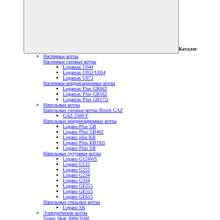
Каталог
Настенные котлы
Настенные газовые котлы
Logamax U044
Logamax U052/U054
Logamax U072
Настенные конденсационные котлы
Logamax Plus GB062
Logamax Plus GB162
Logamax Plus GB172i
Напольные котлы
Напольные газовые котлы Bosch GAZ
GAZ 2500 F
Напольные конденсационные котлы
Logano Plus GB
Logano Plus GB402
Logano plus KB
Logano Plus KB192i
Logano Plus SB
Напольные чугунные котлы
Logano G124WS
Logano G125
Logano G215
Logano G234
Logano G334
Logano GE315
Logano GE515
Logano GE615
Напольные стальные котлы
Logano SK
Электрические котлы
Tronic Heat 3000/3500