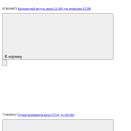
8738104873
Беспроводной модуль связи CS-260 для термостата ST-280
В корзину
7738309547
Группа безопасности котла SV3/4; до 100 кВт