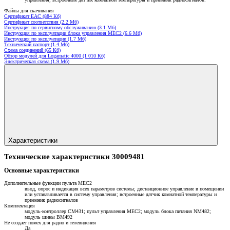
Файлы для скачивания
Сертификат ЕАС (884 Кб)
Сертификат соответствия (2.2 Мб)
Инструкция по сервисному обслуживанию (3.1 Мб)
Инструкция по эксплуатации блока управления MEC2 (6.6 Мб)
Инструкция по эксплуатации (1.7 Мб)
Технический паспорт (1.4 Мб)
Схема соединений (65 Кб)
Обзор модулей для Logamatic 4000 (1 010 Кб)
Электрическая схема (1.9 Мб)
Характеристики
Технические характеристики 30009481
Основные характеристики
Дополнительные функции пульта МЕС2
ввод, опрос и индикация всех параметров системы; дистанционное управление в помещении
или устанавливается в систему управления; встроенные датчик комнатной температуры и
приемник радиосигналов
Комплектация
модуль-контроллер CM431; пульт управления МЕС2; модуль блока питания NM482;
модуль шины BM492
Не создает помех для радио и телевидения
Да