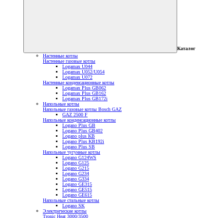
Каталог
Настенные котлы
Настенные газовые котлы
Logamax U044
Logamax U052/U054
Logamax U072
Настенные конденсационные котлы
Logamax Plus GB062
Logamax Plus GB162
Logamax Plus GB172i
Напольные котлы
Напольные газовые котлы Bosch GAZ
GAZ 2500 F
Напольные конденсационные котлы
Logano Plus GB
Logano Plus GB402
Logano plus KB
Logano Plus KB192i
Logano Plus SB
Напольные чугунные котлы
Logano G124WS
Logano G125
Logano G215
Logano G234
Logano G334
Logano GE315
Logano GE515
Logano GE615
Напольные стальные котлы
Logano SK
Электрические котлы
Tronic Heat 3000/3500