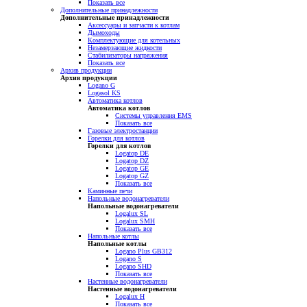
Показать все
Дополнительные принадлежности
Дополнительные принадлежности
Аксессуары и запчасти к котлам
Дымоходы
Комплектующие для котельных
Незамерзающие жидкости
Стабилизаторы напряжения
Показать все
Архив продукции
Архив продукции
Logano G
Logasol KS
Автоматика котлов
Автоматика котлов
Системы управления EMS
Показать все
Газовые электростанции
Горелки для котлов
Горелки для котлов
Logatop DE
Logatop DZ
Logatop GE
Logatop GZ
Показать все
Каминные печи
Напольные водонагреватели
Напольные водонагреватели
Logalux SL
Logalux SMH
Показать все
Напольные котлы
Напольные котлы
Logano Plus GB312
Logano S
Logano SHD
Показать все
Настенные водонагреватели
Настенные водонагреватели
Logalux H
Показать все