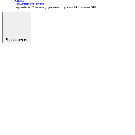
Каталог
Автоматика для котлов
Logamatic 4122 система управления с пультом MEC2 серия S18
В сравнение