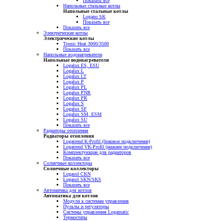
Показать все
Напольные стальные котлы
Напольные стальные котлы
Logano SK
Показать все
Показать все
Электрические котлы
Электрические котлы
Tronic Heat 3000/3500
Показать все
Напольные водонагреватели
Напольные водонагреватели
Logalux ES, ESU
Logalux L
Logalux LT
Logalux P
Logalux PL
Logalux PNR
Logalux PR
Logalux S
Logalux SF
Logalux SM, ESM
Logalux SU
Показать все
Радиаторы отопления
Радиаторы отопления
Logatrend K-Profil (боковое подключение)
Logatrend VK-Profil (нижнее подключение)
Комплектующие для радиаторов
Показать все
Солнечные коллекторы
Солнечные коллекторы
Logasol CKN
Logasol SKN/SKS
Показать все
Автоматика для котлов
Автоматика для котлов
Модули к системам управления
Пульты и регуляторы
Системы управления Logamatic
Термостаты