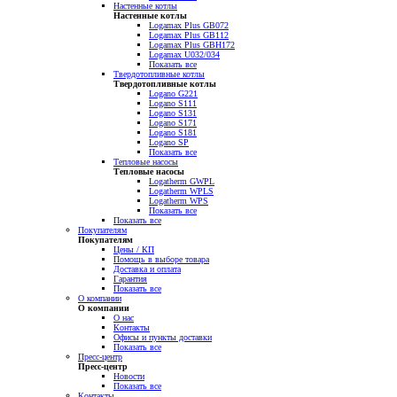
Настенные котлы
Настенные котлы
Logamax Plus GB072
Logamax Plus GB112
Logamax Plus GBH172
Logamax U032/034
Показать все
Твердотопливные котлы
Твердотопливные котлы
Logano G221
Logano S111
Logano S131
Logano S171
Logano S181
Logano SP
Показать все
Тепловые насосы
Тепловые насосы
Logatherm GWPL
Logatherm WPLS
Logatherm WPS
Показать все
Показать все
Покупателям
Покупателям
Цены / КП
Помощь в выборе товара
Доставка и оплата
Гарантия
Показать все
О компании
О компании
О нас
Контакты
Офисы и пункты доставки
Показать все
Пресс-центр
Пресс-центр
Новости
Показать все
Контакты