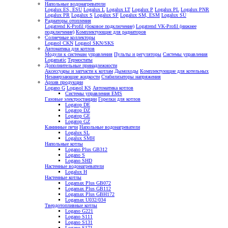
Напольные водонагреватели
Logalux ES, ESU
Logalux L
Logalux LT
Logalux P
Logalux PL
Logalux PNR
Logalux PR
Logalux S
Logalux SF
Logalux SM, ESM
Logalux SU
Радиаторы отопления
Logatrend K-Profil (боковое подключение)
Logatrend VK-Profil (нижнее
подключение)
Комплектующие для радиаторов
Солнечные коллекторы
Logasol CKN
Logasol SKN/SKS
Автоматика для котлов
Модули к системам управления
Пульты и регуляторы
Системы управления
Logamatic
Термостаты
Дополнительные принадлежности
Аксессуары и запчасти к котлам
Дымоходы
Комплектующие для котельных
Незамерзающие жидкости
Стабилизаторы напряжения
Архив продукции
Logano G
Logasol KS
Автоматика котлов
Системы управления EMS
Газовые электростанции
Горелки для котлов
Logatop DE
Logatop DZ
Logatop GE
Logatop GZ
Каминные печи
Напольные водонагреватели
Logalux SL
Logalux SMH
Напольные котлы
Logano Plus GB312
Logano S
Logano SHD
Настенные водонагреватели
Logalux H
Настенные котлы
Logamax Plus GB072
Logamax Plus GB112
Logamax Plus GBH172
Logamax U032/034
Твердотопливные котлы
Logano G221
Logano S111
Logano S131
Logano S171