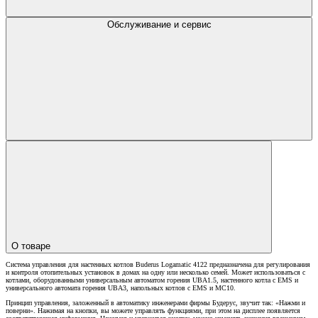
Обслуживание и сервис
О товаре
Система управления для настенных котлов Buderus Logamatic 4122 предназначена для регулирования
и контроля отопительных установок в домах на одну или несколько семей. Может использоваться с
котлами, оборудованными универсальным автоматом горения UBA1.5, настенного котла с ЕМS и
универсального автомата горения UBA3, напольных котлов с EMS и MC10.
Принцип управления, заложенный в автоматику инженерами фирмы Будерус, звучит так: «Нажми и
поверни». Нажимая на кнопки, вы можете управлять функциями, при этом на дисплее появляется