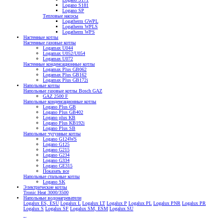
Logano S181
Logano SP
Тепловые насосы
Logatherm GWPL
Logatherm WPLS
Logatherm WPS
Настенные котлы
Настенные газовые котлы
Logamax U044
Logamax U052/U054
Logamax U072
Настенные конденсационные котлы
Logamax Plus GB062
Logamax Plus GB162
Logamax Plus GB172i
Напольные котлы
Напольные газовые котлы Bosch GAZ
GAZ 2500 F
Напольные конденсационные котлы
Logano Plus GB
Logano Plus GB402
Logano plus KB
Logano Plus KB192i
Logano Plus SB
Напольные чугунные котлы
Logano G124WS
Logano G125
Logano G215
Logano G234
Logano G334
Logano GE315
Показать все
Напольные стальные котлы
Logano SK
Электрические котлы
Tronic Heat 3000/3500
Напольные водонагреватели
Logalux ES, ESU
Logalux L
Logalux LT
Logalux P
Logalux PL
Logalux PNR
Logalux PR
Logalux S
Logalux SF
Logalux SM, ESM
Logalux SU