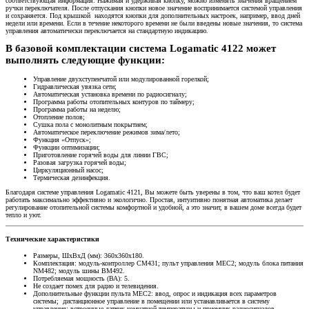
соответствующая информация. Нажимая и удерживая кнопку, можно изменять значения вращением
ручки переключателя. После отпускания кнопки новое значение воспринимается системой управления
и сохраняется. Под крышкой находятся кнопки для дополнительных настроек, например, ввод дней
недели или времени. Если в течение некоторого времени не были введены новые значения, то система
управления автоматически переключается на стандартную индикацию.
В базовой комплектации система Logamatic 4122 может
выполнять следующие функции:
Управление двухступенчатой или модулированной горелкой;
Гидравлическая увязка сети;
Автоматическая установка времени по радиосигналу;
Программа работы отопительных контуров по таймеру;
Программа работы на неделю;
Отопление полов;
Сушка пола с монолитным покрытием;
Автоматическое переключение режимов зима/лето;
Функция «Отпуск»;
Функции оптимизации;
Приготовление горячей воды для линии ГВС;
Разовая загрузка горячей воды;
Циркуляционный насос;
Термическая дезинфекция.
Благодаря системе управления Logamatic 4121, Вы можете быть уверены в том, что ваш котел будет
работать максимально эффективно и экологично. Простая, интуитивно понятная автоматика делает
регулирование отопительной системы комфортной и удобной, а это значит, в вашем доме всегда будет
тепло и уют.
Технические характеристики
Размеры, ШхВхД (мм): 360х360х180.
Комплектация: модуль-контроллер CM431; пульт управления МЕС2; модуль блока питания
NM482; модуль шины BM492.
Потребляемая мощность (ВА): 5.
Не создает помех для радио и телевидения.
Дополнительные функции пульта МЕС2: ввод, опрос и индикация всех параметров
системы; дистанционное управление в помещении или устанавливается в систему
управления; встроенные датчик комнатной температуры и приемник радиосигналов.