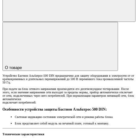
О товаре
Устройство Бастион Альбатрос-500 DIN предназначено для защиту оборудования в электросети от от
кратковременных и длительных перенапряжений до 500 В переменного тока промышленной частоты
50 Гц.
При подаче на блок сетевого напряжения производится его десятисекундное тестирование. После
этого, если значение напряжения сети выходит за пределы нормы, прибор автоматически отключает
от сети, подключенных через него потребителей. При нормализации параметров питающей сети, блок
автоматически
подключает потребителей.
Особенности устройства защиты Бастион Альбатрос-500 DIN:
Световая индикацию состояния электрической сети и режима работы блока.
Блок представляет собой модуль на печатной плате, готовый к монтажу.
Технические характеристики