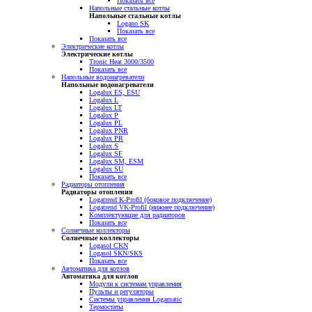
Показать все
Напольные стальные котлы
Напольные стальные котлы
Logano SK
Показать все
Показать все
Электрические котлы
Электрические котлы
Tronic Heat 3000/3500
Показать все
Напольные водонагреватели
Напольные водонагреватели
Logalux ES, ESU
Logalux L
Logalux LT
Logalux P
Logalux PL
Logalux PNR
Logalux PR
Logalux S
Logalux SF
Logalux SM, ESM
Logalux SU
Показать все
Радиаторы отопления
Радиаторы отопления
Logatrend K-Profil (боковое подключение)
Logatrend VK-Profil (нижнее подключение)
Комплектующие для радиаторов
Показать все
Солнечные коллекторы
Солнечные коллекторы
Logasol CKN
Logasol SKN/SKS
Показать все
Автоматика для котлов
Автоматика для котлов
Модули к системам управления
Пульты и регуляторы
Системы управления Logamatic
Термостаты