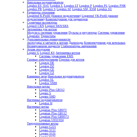
Напольные водонагреватели
Logalux ES, ESU
Logalux L
Logalux LT
Logalux P
Logalux PL
Logalux PNR
Logalux PR
Logalux S
Logalux SF
Logalux SM, ESM
Logalux SU
Радиаторы отопления
Logatrend K-Profil (боковое подключение)
Logatrend VK-Profil (нижнее
подключение)
Комплектующие для радиаторов
Солнечные коллекторы
Logasol CKN
Logasol SKN/SKS
Автоматика для котлов
Модули к системам управления
Пульты и регуляторы
Системы управления
Logamatic
Термостаты
Дополнительные принадлежности
Аксессуары и запчасти к котлам
Дымоходы
Комплектующие для котельных
Незамерзающие жидкости
Стабилизаторы напряжения
Архив продукции
Logano G
Logasol KS
Автоматика котлов
Системы управления EMS
Газовые электростанции
Горелки для котлов
Logatop DE
Logatop DZ
Logatop GE
Logatop GZ
Каминные печи
Напольные водонагреватели
Logalux SL
Logalux SMH
Напольные котлы
Logano Plus GB312
Logano S
Logano SHD
Настенные водонагреватели
Logalux H
Настенные котлы
Logamax Plus GB072
Logamax Plus GB112
Logamax Plus GBH172
Logamax U032/034
Твердотопливные котлы
Logano G221
Logano S111
Logano S131
Logano S171