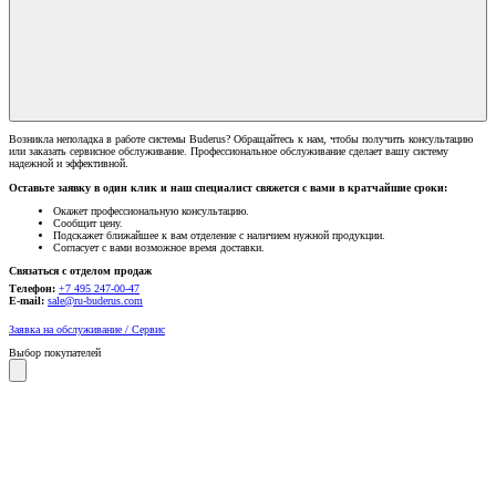
Возникла неполадка в работе системы Buderus? Обращайтесь к нам, чтобы получить консультацию
или заказать сервисное обслуживание. Профессиональное обслуживание сделает вашу систему
надежной и эффективной.
Оставьте заявку в один клик и наш специалист свяжется с вами в кратчайшие сроки:
Окажет профессиональную консультацию.
Сообщит цену.
Подскажет ближайшее к вам отделение с наличием нужной продукции.
Согласует с вами возможное время доставки.
Связаться с отделом продаж
Телефон:
+7 495 247-00-47
E-mail:
sale@ru-buderus.com
Заявка на обслуживание / Сервис
Выбор покупателей