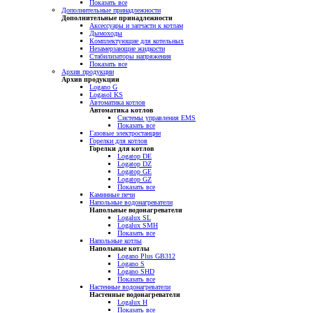
Показать все
Дополнительные принадлежности
Дополнительные принадлежности
Аксессуары и запчасти к котлам
Дымоходы
Комплектующие для котельных
Незамерзающие жидкости
Стабилизаторы напряжения
Показать все
Архив продукции
Архив продукции
Logano G
Logasol KS
Автоматика котлов
Автоматика котлов
Системы управления EMS
Показать все
Газовые электростанции
Горелки для котлов
Горелки для котлов
Logatop DE
Logatop DZ
Logatop GE
Logatop GZ
Показать все
Каминные печи
Напольные водонагреватели
Напольные водонагреватели
Logalux SL
Logalux SMH
Показать все
Напольные котлы
Напольные котлы
Logano Plus GB312
Logano S
Logano SHD
Показать все
Настенные водонагреватели
Настенные водонагреватели
Logalux H
Показать все