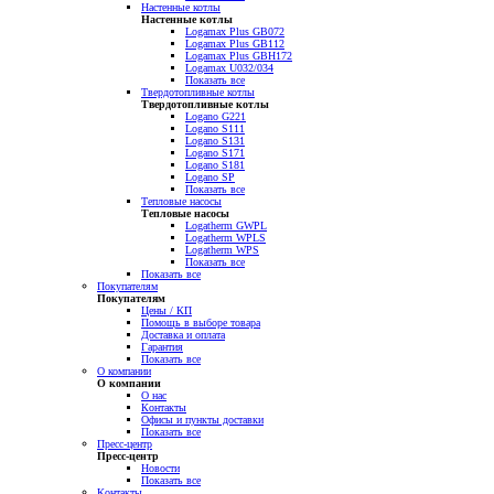
Настенные котлы
Настенные котлы
Logamax Plus GB072
Logamax Plus GB112
Logamax Plus GBH172
Logamax U032/034
Показать все
Твердотопливные котлы
Твердотопливные котлы
Logano G221
Logano S111
Logano S131
Logano S171
Logano S181
Logano SP
Показать все
Тепловые насосы
Тепловые насосы
Logatherm GWPL
Logatherm WPLS
Logatherm WPS
Показать все
Показать все
Покупателям
Покупателям
Цены / КП
Помощь в выборе товара
Доставка и оплата
Гарантия
Показать все
О компании
О компании
О нас
Контакты
Офисы и пункты доставки
Показать все
Пресс-центр
Пресс-центр
Новости
Показать все
Контакты