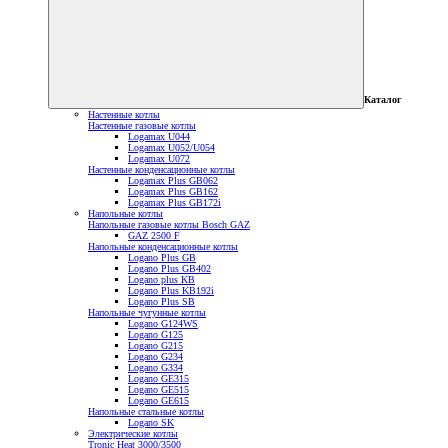
Каталог
Настенные котлы
Настенные газовые котлы
Logamax U044
Logamax U052/U054
Logamax U072
Настенные конденсационные котлы
Logamax Plus GB062
Logamax Plus GB162
Logamax Plus GB172i
Напольные котлы
Напольные газовые котлы Bosch GAZ
GAZ 2500 F
Напольные конденсационные котлы
Logano Plus GB
Logano Plus GB402
Logano plus KB
Logano Plus KB192i
Logano Plus SB
Напольные чугунные котлы
Logano G124WS
Logano G125
Logano G215
Logano G234
Logano G334
Logano GE315
Logano GE515
Logano GE615
Напольные стальные котлы
Logano SK
Электрические котлы
Tronic Heat 3000/3500