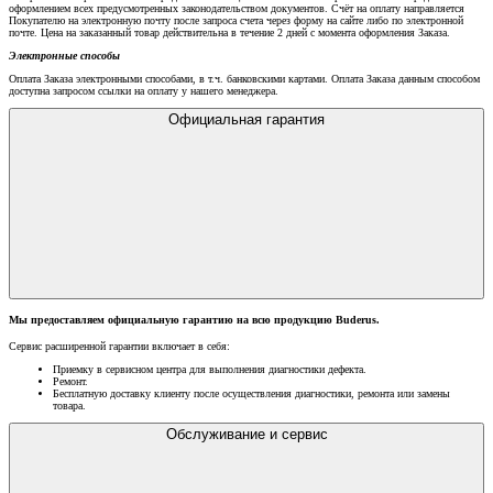
оформлением всех предусмотренных законодательством документов. Счёт на оплату направляется
Покупателю на электронную почту после запроса счета через форму на сайте либо по электронной
почте. Цена на заказанный товар действительна в течение 2 дней с момента оформления Заказа.
Электронные способы
Оплата Заказа электронными способами, в т.ч. банковскими картами. Оплата Заказа данным способом
доступна запросом ссылки на оплату у нашего менеджера.
Официальная гарантия
Мы предоставляем официальную гарантию на всю продукцию Buderus.
Сервис расширенной гарантии включает в себя:
Приемку в сервисном центра для выполнения диагностики дефекта.
Ремонт.
Бесплатную доставку клиенту после осуществления диагностики, ремонта или замены
товара.
Обслуживание и сервис