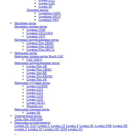
Logano S181
Logano SP
Тепловые насосы
Logatherm GWPL
Logatherm WPLS
Logatherm WPS
Настенные котлы
Настенные газовые котлы
Logamax U044
Logamax U052/U054
Logamax U072
Настенные конденсационные котлы
Logamax Plus GB062
Logamax Plus GB162
Logamax Plus GB172i
Напольные котлы
Напольные газовые котлы Bosch GAZ
GAZ 2500 F
Напольные конденсационные котлы
Logano Plus GB
Logano Plus GB402
Logano plus KB
Logano Plus KB192i
Logano Plus SB
Напольные чугунные котлы
Logano G124WS
Logano G125
Logano G215
Logano G234
Logano G334
Logano GE315
Показать все
Напольные стальные котлы
Logano SK
Электрические котлы
Tronic Heat 3000/3500
Напольные водонагреватели
Logalux ES, ESU
Logalux L
Logalux LT
Logalux P
Logalux PL
Logalux PNR
Logalux PR
Logalux S
Logalux SF
Logalux SM, ESM
Logalux SU