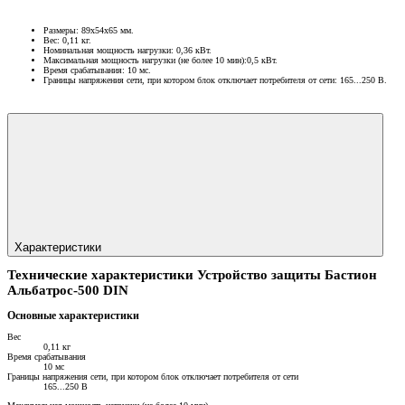
Размеры: 89х54х65 мм.
Вес: 0,11 кг.
Номинальная мощность нагрузки: 0,36 кВт.
Максимальная мощность нагрузки (не более 10 мин):0,5 кВт.
Время срабатывания: 10 мс.
Границы напряжения сети, при котором блок отключает потребителя от сети: 165...250 В.
Характеристики
Технические характеристики Устройство защиты Бастион
Альбатрос-500 DIN
Основные характеристики
Вес
0,11 кг
Время срабатывания
10 мс
Границы напряжения сети, при котором блок отключает потребителя от сети
165...250 В