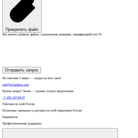
Прикрепить файл
Вы можете добавить файлы с реквизитами компании, спецификацией или ТЗ
Отправить запрос
Не отвечаем 5 минут — скидка на весь заказ!
sale@ru-buderus.com
Нужна скидка? Звони — сделаем лучшее предложение
+7 495 247-00-47
Работаем по всей России
Возможны самовывоз и доставка по всей территории России
Надежность
Профессиональная поддержка